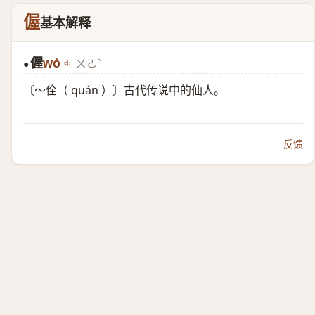
偓
基本解释
偓
wò
ㄨㄛˋ
●
〔～佺（ quán ）〕古代传说中的仙人。
反馈