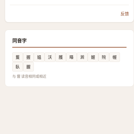
反馈
同音字
蒦
握
媪
沃
臒
䁊
濣
媉
㱧
幄
臥
腛
与 偓 读音相同或相近