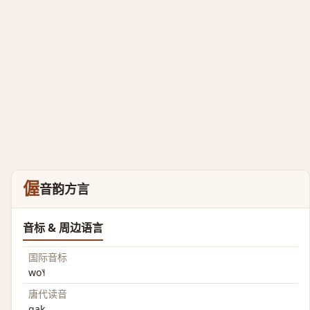
偓
音韵方言
音标 & 周边语言
国际音标
wo˥˧
唐代读音
qak