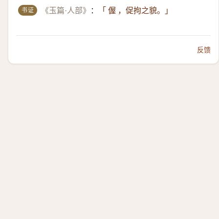
书证
《玉篇·人部》
：
「 偓 ，促拘之貌。」
反馈