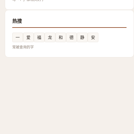
热搜
一
爱
福
龙
和
德
静
安
常被查询的字