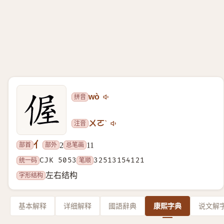
拼音
wò
注音
ㄨㄛˋ
亻
部首
部外
总笔画
2
11
统一码
CJK 5053
笔顺
32513154121
字形结构
左右结构
基本解释
详细解释
國語辭典
康熙字典
说文解