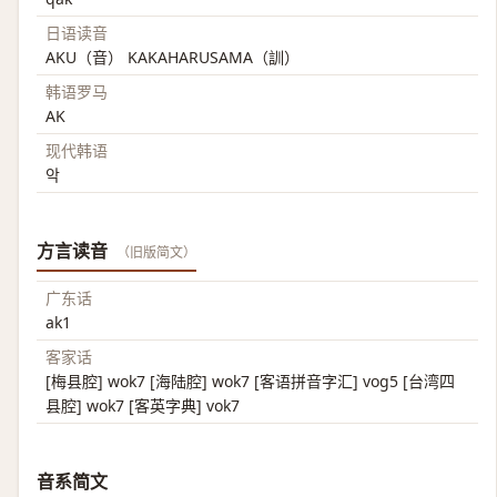
日语读音
AKU（音） KAKAHARUSAMA（訓）
韩语罗马
AK
现代韩语
악
方言读音
（旧版简文）
广东话
ak1
客家话
[梅县腔] wok7 [海陆腔] wok7 [客语拼音字汇] vog5 [台湾四
县腔] wok7 [客英字典] vok7
音系简文