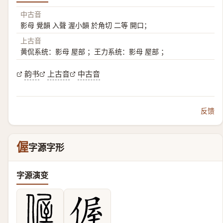
中古音
影母 覺韻 入聲 渥小韻 於角切 二等 開口；
上古音
黄侃系统：影母 屋部 ；王力系统：影母 屋部 ；
韵书
上古音
中古音
反馈
偓
字源字形
字源演变