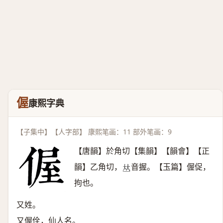
偓
康熙字典
【子集中】【人字部】 康熙笔画：11 部外笔画：9
【唐韻】於角切【集韻】【韻會】【正
韻】乙角切，
音握。【玉篇】偓促，
𠀤
拘也。
又姓。
又偓佺，仙人名。