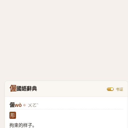
偓
國語辭典
书证
偓
wò
ㄨㄛˋ
形
拘束的样子。