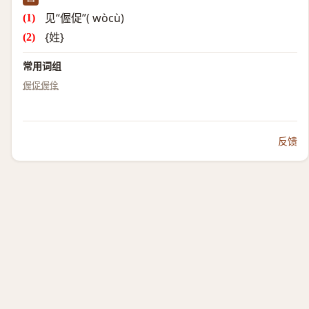
见“偓促”( wòcù)
{姓}
常用词组
偓促
偓佺
反馈