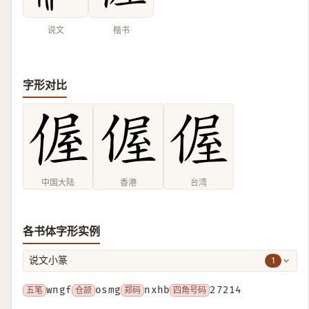
说文
楷书
字形对比
中国大陆
香港
台湾
各书体字形实例
1
说文小篆
五笔
wngf
仓颉
osmg
郑码
nxhb
四角号码
27214