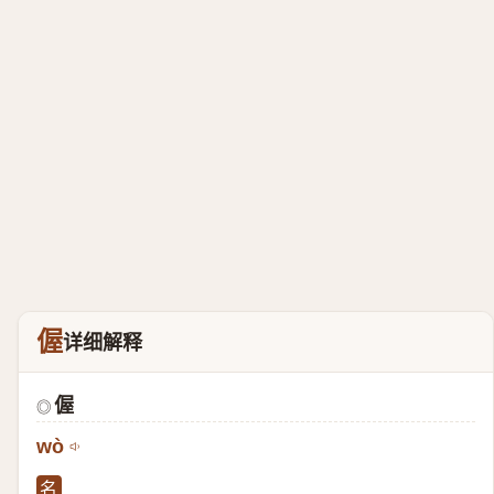
偓
详细解释
偓
◎
wò
名