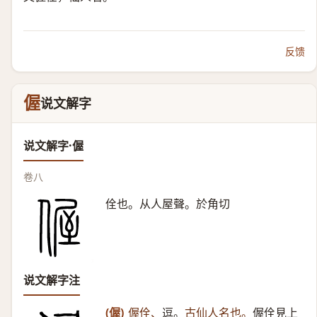
反馈
偓
说文解字
说文解字·偓
卷八
佺也。从人屋聲。於角切
说文解字注
(偓)
偓佺、
逗。
古仙人名也。
偓佺見上