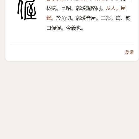
林賦。韋昭、郭璞說略同。
从人。屋
聲。
於角切。郭璞音屋。三部。篇、韵
曰偓促。今義也。
反馈