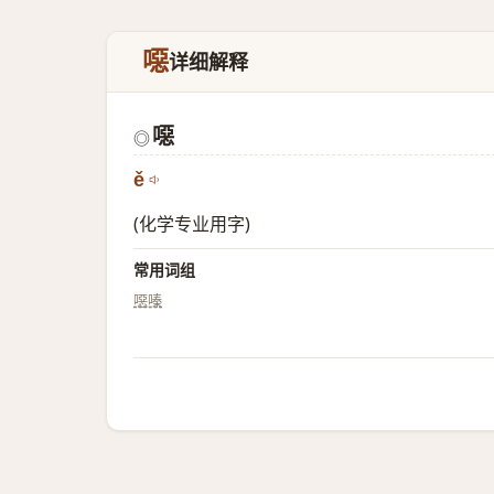
噁
详细解释
噁
◎
ě
(化学专业用字)
常用词组
噁嗪