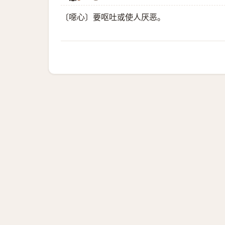
〔噁心〕要呕吐或使人厌恶。