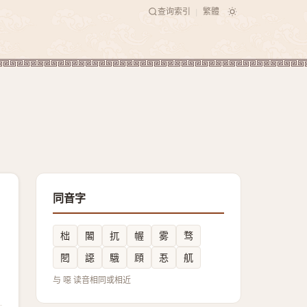
查询索引
繁體
|
同音字
柮
䦜
扤
幄
雾
骛
䦍
䜑
騀
頋
忢
䑢
与 噁 读音相同或相近