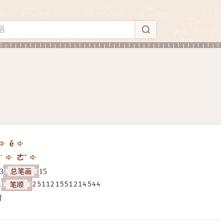
ě
ˋ
ㄜˇ
总笔画
3
15
笔顺
1
251121551214544
构