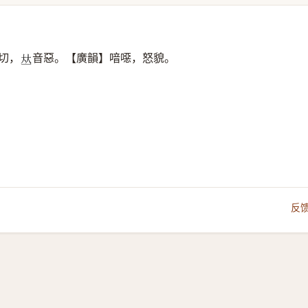
切，
音惡。【廣韻】喑噁，怒貌。
𠀤
反