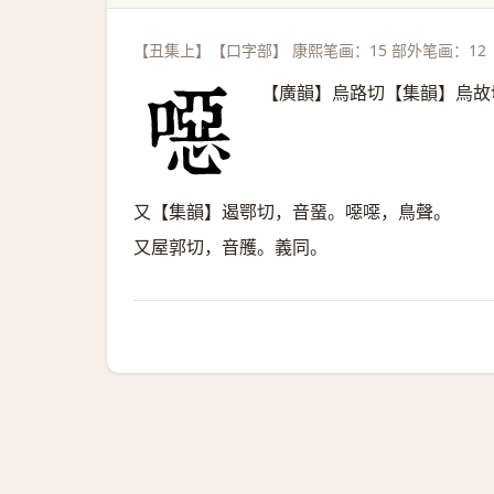
【丑集上】【口字部】 康熙笔画：15 部外笔画：12
【廣韻】烏路切【集韻】烏故
又【集韻】遏鄂切，音蝁。噁噁，鳥聲。
又屋郭切，音雘。義同。