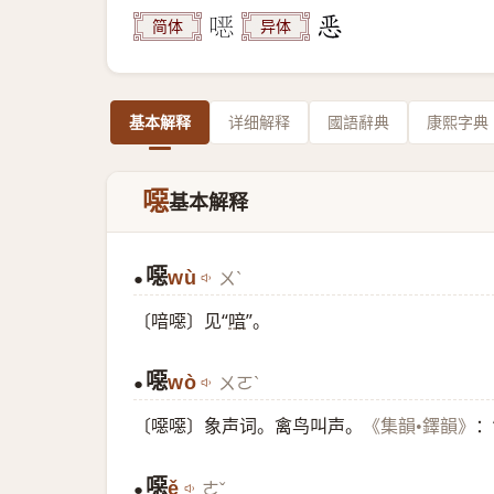
简体
异体
基本解释
详细解释
國語辭典
康熙字典
噁
基本解释
噁
wù
ㄨˋ
●
〔喑噁〕见“
喑
”。
噁
wò
ㄨㄛˋ
●
〔噁噁〕象声词。禽鸟叫声。
：
《集韻•鐸韻》
噁
ě
ㄜˇ
●