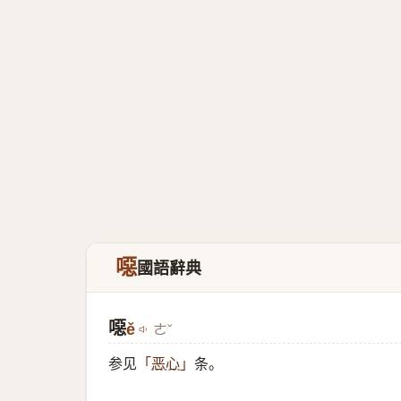
噁
國語辭典
噁
ě
ㄜˇ
参见
条。
「
恶心
」