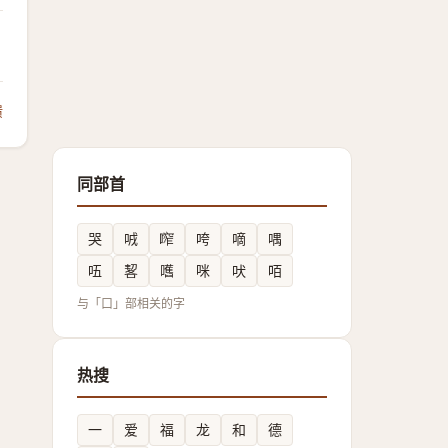
馈
同部首
哭
㖅
鿽
咵
嘀
喁
㕶
㗉
嚿
咪
吠
咟
与「口」部相关的字
热搜
一
爱
福
龙
和
德