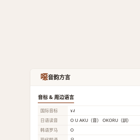
噁
音韵方言
音标 & 周边语言
国际音标
ɤ˨˩˦
日语读音
O U AKU（音） OKORU（訓）
韩语罗马
O
现代韩语
오