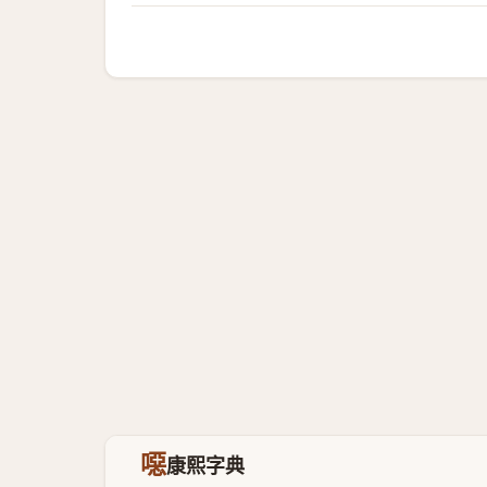
噁
康熙字典