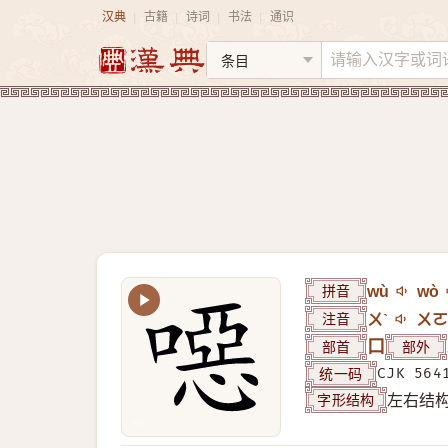
汉典
古籍
诗词
书法
通识
|
|
|
|
拼音
wù
wò
注音
ㄨˋ
ㄨㄛ
部首
口
部外
统一码
CJK 564
字形结构
左右结