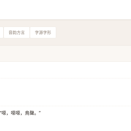
音韵方言
字源字形
“噁，噁噁，鳥聲。”