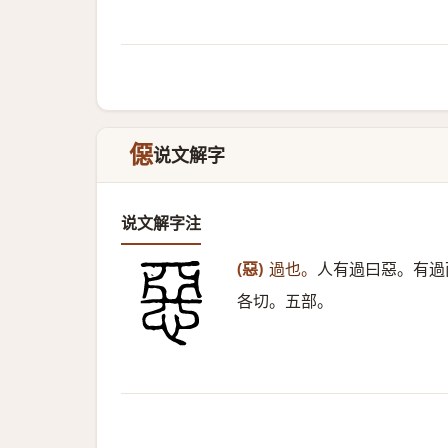
僫
说文解字
说文解字注
(惡)
過也。
人有過曰惡。有過
各切。五部。