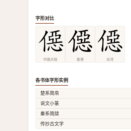
字形对比
中国大陆
香港
台湾
各书体字形实例
楚系简帛
说文小篆
秦系简牍
传抄古文字