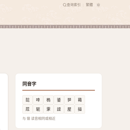
查询索引
繁體
|
同音字
旕
啈
㮧
鋈
㖾
䕣
苊
轭
雺
誈
屋
搤
与 僫 读音相同或相近