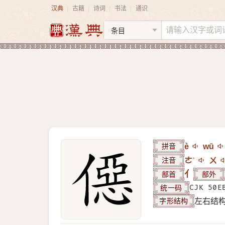
汉典
古籍
诗词
书法
通识
|
|
|
|
拼音
è
wū
注音
ㄜˋ
ㄨ
部首
亻
部外
统一码
CJK 50E
字形结构
左右结