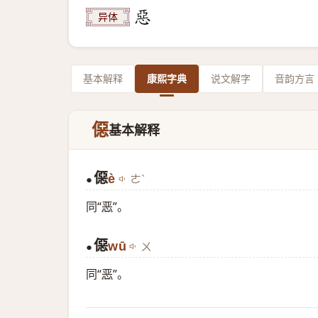
异体
基本解释
康熙字典
说文解字
音韵方言
僫
基本解释
僫
è
ㄜˋ
●
同“
恶
”。
僫
wū
ㄨ
●
同“
恶
”。