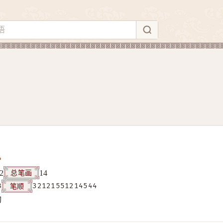
总笔画
2
14
笔顺
B
32121551214544
构