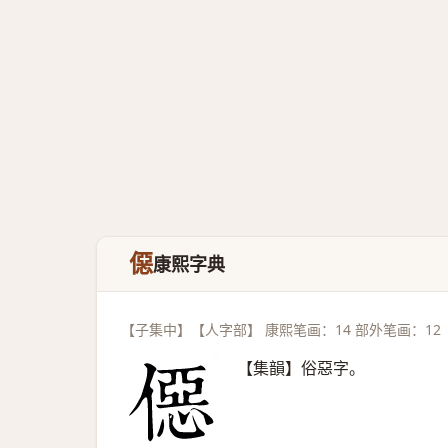
僫
康熙字典
【子集中】【人字部】 康熙笔画：14 部外笔画：12
【集韻】俗惡字。