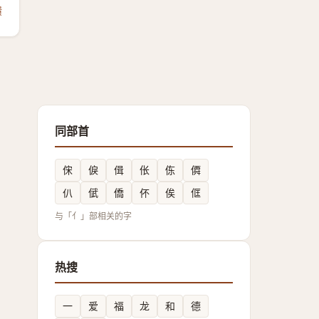
馈
同部首
俕
㑦
偮
伥
㑈
僲
仈
倵
僑
伓
俟
㑌
与「亻」部相关的字
热搜
一
爱
福
龙
和
德