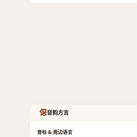
僫
音韵方言
音标 & 周边语言