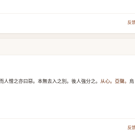
反
而人憎之亦曰惡。本無去入之別。後人強分之。
从心。亞聲。
烏
反