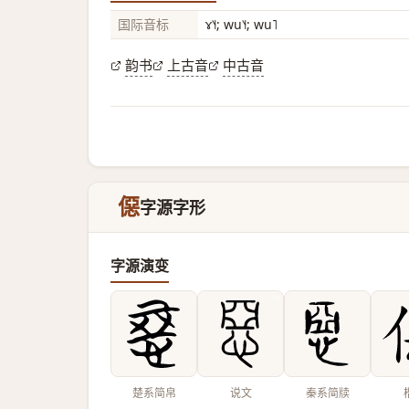
国际音标
ɤ˥˧; wu˥˧; wu˥
韵书
上古音
中古音
僫
字源字形
字源演变
楚系简帛
说文
秦系简牍