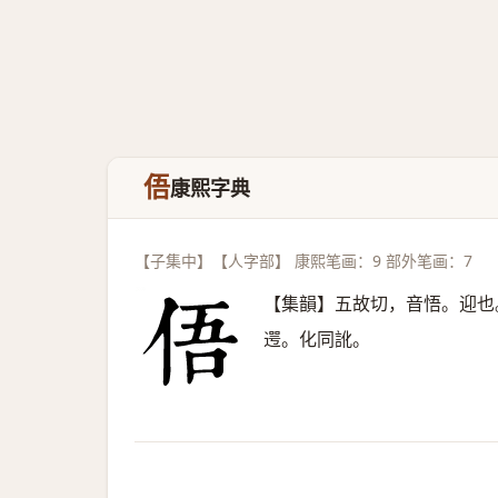
俉
康熙字典
【子集中】【人字部】 康熙笔画：9 部外笔画：7
【集韻】五故切，音悟。迎也
遌。化同訛。