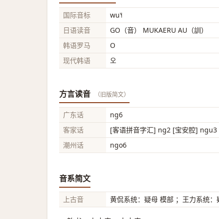
国际音标
wu˥˧
日语读音
GO（音） MUKAERU AU（訓）
韩语罗马
O
现代韩语
오
方言读音
（旧版简文）
广东话
ng6
客家话
[客语拼音字汇] ng2 [宝安腔] ngu3
潮州话
ngo6
音系简文
上古音
黄侃系统：疑母 模部 ；王力系统：疑