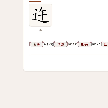
迕
五笔
仓颉
郑码
四
wgkg
ommr
nbxj