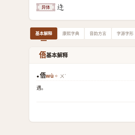
异体
基本解释
康熙字典
音韵方言
字源字形
俉
基本解释
俉
wù
ㄨˋ
●
遇。