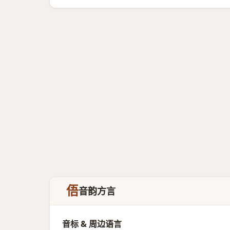
俉
音韵方言
音标 & 周边语言