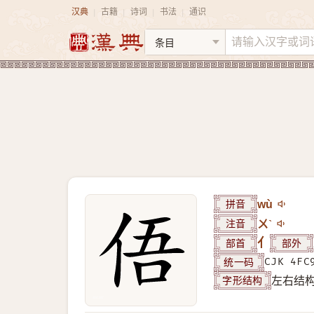
汉典
古籍
诗词
书法
通识
|
|
|
|
拼音
wù
注音
ㄨˋ
部首
亻
部外
统一码
CJK 4FC
字形结构
左右结