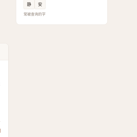
静
安
常被查询的字
逢
馈