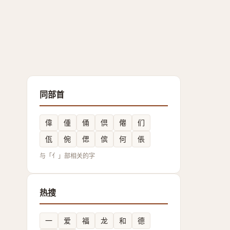
同部首
偉
偅
俑
倶
㒨
们
佤
倇
偲
傧
何
倀
与「亻」部相关的字
热搜
一
爱
福
龙
和
德