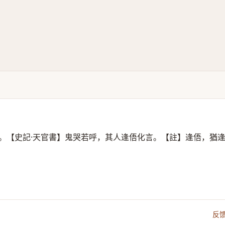
。【史記·天官書】鬼哭若呼，其人逢俉化言。【註】逢俉，猶
反