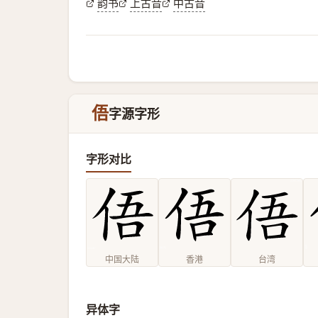
韵书
上古音
中古音
俉
字源字形
字形对比
中国大陆
香港
台湾
异体字