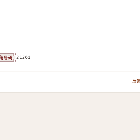
角号码
21261
反