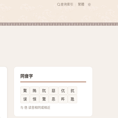
查询索引
繁體
|
同音字
騖
隖
阢
惡
㐳
扤
误
悮
䳱
忢
旿
卼
与 俉 读音相同或相近