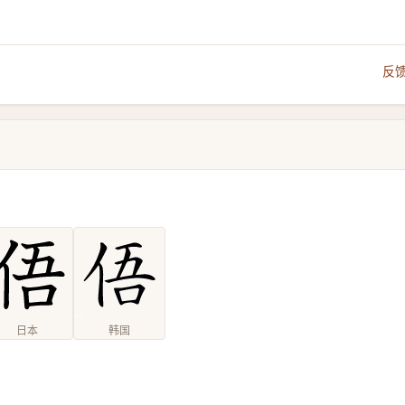
反
日本
韩国