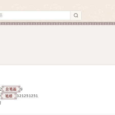
总笔画
2
9
笔顺
9
321251251
构