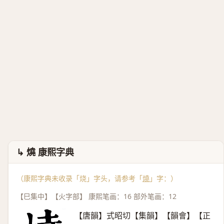
↳ 燒 康熙字典
（康熙字典未收录「烧」字头，请参考「
燒
」字：）
【巳集中】【火字部】 康熙笔画：16 部外笔画：12
【唐韻】式昭切【集韻】【韻會】【正