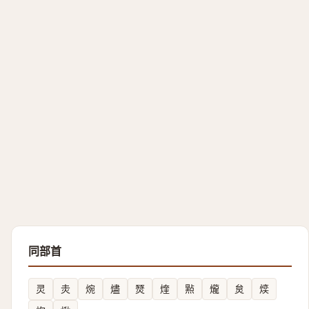
同部首
灵
灻
焥
燼
燹
煃
㸃
爖
炱
㷜