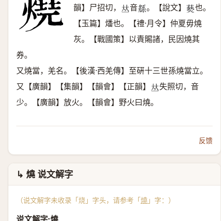
韻】尸招切，
音
。【說文】
也。
𠀤
𤬖
𤑔
【玉篇】燔也。【禮·月令】仲夏毋燒
灰。【戰國策】以責賜諸，民因燒其
券。
又燒當，羌名。【後漢·西羌傳】至硏十三世孫燒當立。
又【廣韻】【集韻】【韻會】【正韻】
失照切，音
𠀤
少。【廣韻】放火。【韻會】野火曰燒。
反馈
↳ 燒 说文解字
（说文解字未收录「烧」字头，请参考「
燒
」字：）
说文解字·燒