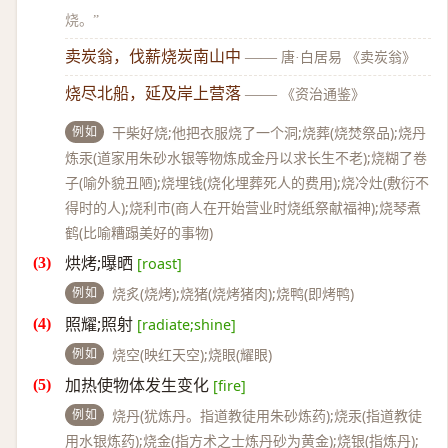
烧。”
卖炭翁，伐薪烧炭南山中
——
唐·白居易 《卖炭翁》
烧尽北船，延及岸上营落
——
《资治通鉴》
例如
干柴好烧;他把衣服烧了一个洞;烧葬(烧焚祭品);烧丹
炼汞(道家用朱砂水银等物炼成金丹以求长生不老);烧糊了卷
子(喻外貌丑陋);烧埋钱(烧化埋葬死人的费用);烧冷灶(敷衍不
得时的人);烧利市(商人在开始营业时烧纸祭献福神);烧琴煮
鹤(比喻糟蹋美好的事物)
烘烤;曝晒
[roast]
例如
烧炙(烧烤);烧猪(烧烤猪肉);烧鸭(即烤鸭)
照耀;照射
[radiate;shine]
例如
烧空(映红天空);烧眼(耀眼)
加热使物体发生变化
[fire]
例如
烧丹(犹炼丹。指道教徒用朱砂炼药);烧汞(指道教徒
用水银炼药);烧金(指方术之士炼丹砂为黄金);烧银(指炼丹);