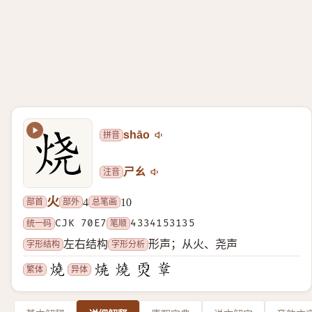
拼音
shāo
注音
ㄕㄠ
火
部首
部外
总笔画
4
10
统一码
CJK 70E7
笔顺
4334153135
字形结构
字形分析
左右结构
形声；从火、尧声
繁体
异体