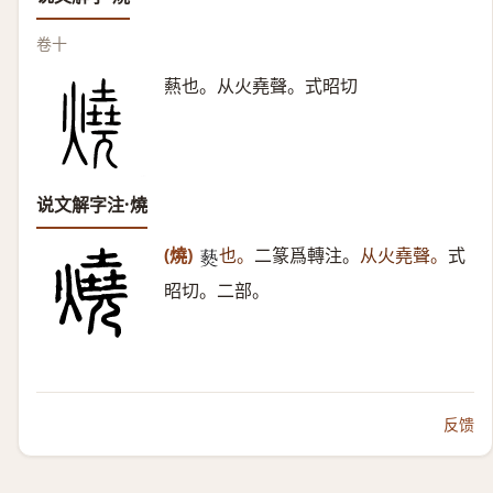
卷十
爇也。从火堯聲。式昭切
说文解字注·燒
(燒)
也。
二篆爲轉注。
从火堯聲。
式
𤑔
昭切。二部。
反馈