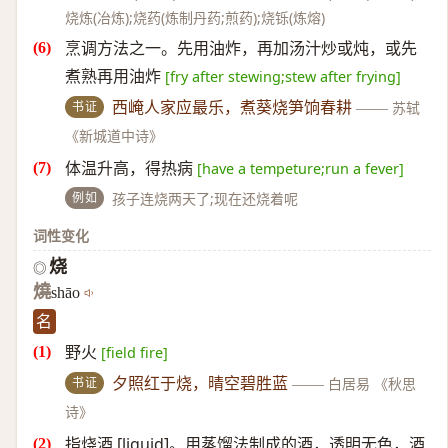
烧炼(冶炼);烧药(炼制丹药;煎药);烧铄(炼熔)
烹调方法之一。先用油炸，再加汤汁炒或炖，或先
煮熟再用油炸
[fry after stewing;stew after frying]
书证
西崦人家应最乐，煮葵烧笋饷春耕
——
苏轼
《新城道中诗》
体温升高，得热病
[have a tempeture;run a fever]
例如
孩子连烧两天了;现在还烧着呢
词性变化
烧
◎
燒
shāo
名
野火
[field fire]
书证
夕照红于烧，晴空碧胜蓝
——
白居易 《秋思
诗》
指烧酒 [liquid]。用蒸馏法制成的酒，透明无色，酒