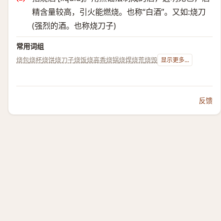
精含量较高，引火能燃烧。也称“白酒”。又如:烧刀
(强烈的酒。也称烧刀子)
常用词组
烧包
烧杯
烧饼
烧刀子
烧饭
烧高香
烧锅
烧焊
烧荒
烧毁
显示更多...
反馈