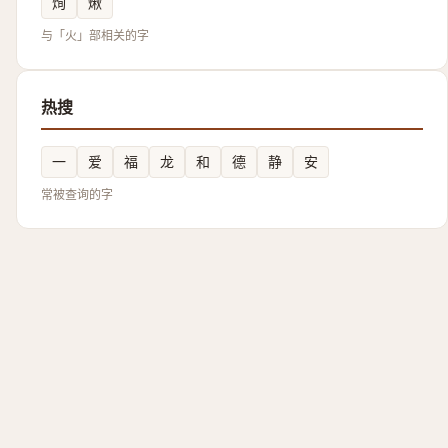
㶷
煍
与「火」部相关的字
热搜
一
爱
福
龙
和
德
静
安
常被查询的字