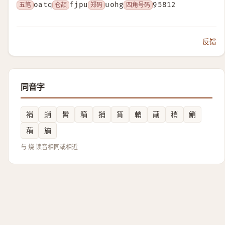
五笔
oatq
仓颉
fjpu
郑码
uohg
四角号码
95812
反馈
同音字
䘯
蛸
髾
䈾
捎
筲
輎
萷
稍
鮹
䔠
旓
与 烧 读音相同或相近