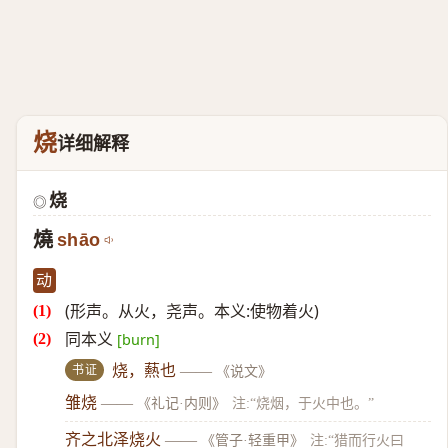
烧
详细解释
烧
◎
燒
shāo
动
(形声。从火，尧声。本义:使物着火)
同本义
[burn]
书证
烧，爇也
——
《说文》
雏烧
——
《礼记·内则》
注:“烧烟，于火中也。”
齐之北泽烧火
——
《管子·轻重甲》
注:“猎而行火曰