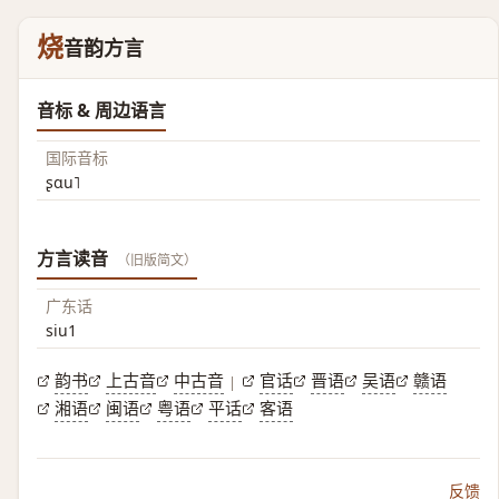
烧
音韵方言
音标 & 周边语言
国际音标
ʂɑu˥
方言读音
（旧版简文）
广东话
siu1
韵书
上古音
中古音
官话
晋语
吴语
赣语
|
湘语
闽语
粤语
平话
客语
反馈