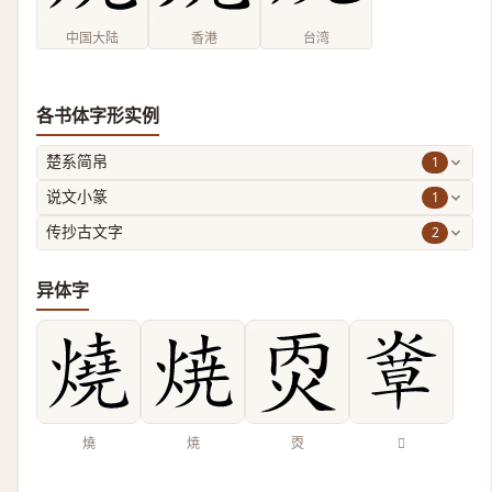
中国大陆
香港
台湾
各书体字形实例
1
楚系简帛
1
说文小篆
2
传抄古文字
异体字
燒
焼
㶮
𤌸