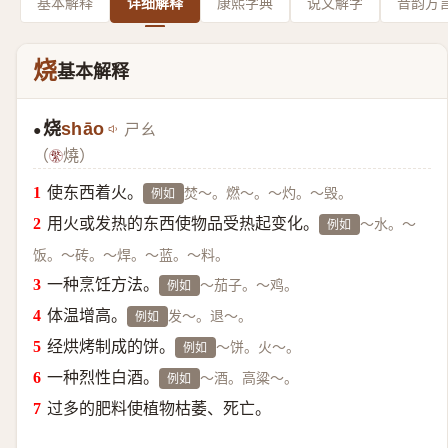
基本解释
详细解释
康熙字典
说文解字
音韵方
烧
基本解释
烧
shāo
ㄕㄠ
●
（
燒）
使东西着火。
焚～。燃～。～灼。～毁。
例如
用火或发热的东西使物品受热起变化。
～水。～
例如
饭。～砖。～焊。～蓝。～料。
一种烹饪方法。
～茄子。～鸡。
例如
体温增高。
发～。退～。
例如
经烘烤制成的饼。
～饼。火～。
例如
一种烈性白酒。
～酒。高粱～。
例如
过多的肥料使植物枯萎、死亡。