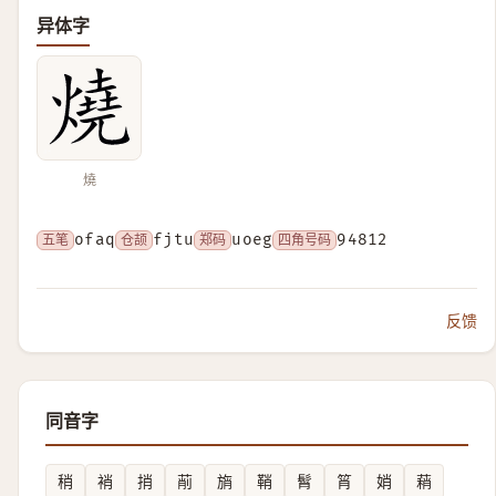
异体字
燒
五笔
ofaq
仓颉
fjtu
郑码
uoeg
四角号码
94812
反馈
同音字
稍
䘯
捎
萷
旓
鞘
髾
筲
娋
蕱