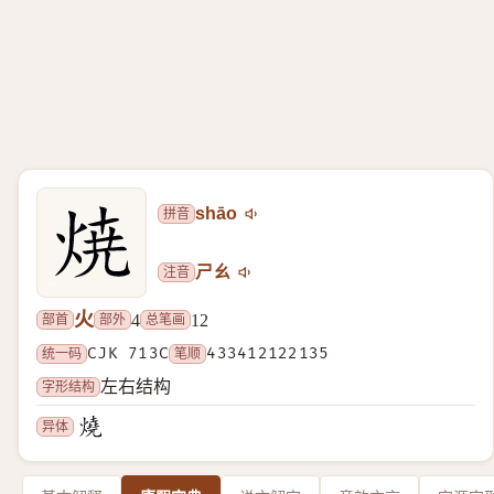
拼音
shāo
注音
ㄕㄠ
火
部首
部外
总笔画
4
12
统一码
CJK 713C
笔顺
433412122135
字形结构
左右结构
异体