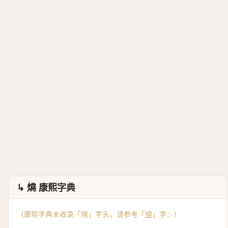
↳ 燒 康熙字典
（康熙字典未收录「焼」字头，请参考「
燒
」字：）