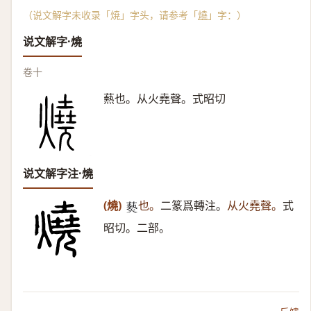
（说文解字未收录「焼」字头，请参考「
燒
」字：）
说文解字·燒
卷十
爇也。从火堯聲。式昭切
说文解字注·燒
(燒)
也。
二篆爲轉注。
从火堯聲。
式
𤑔
昭切。二部。