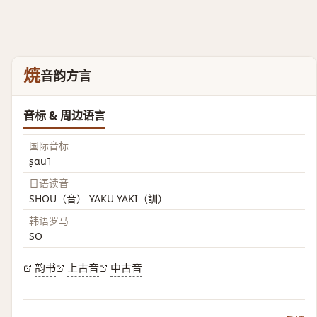
焼
音韵方言
音标 & 周边语言
国际音标
ʂɑu˥
日语读音
SHOU（音） YAKU YAKI（訓）
韩语罗马
SO
韵书
上古音
中古音