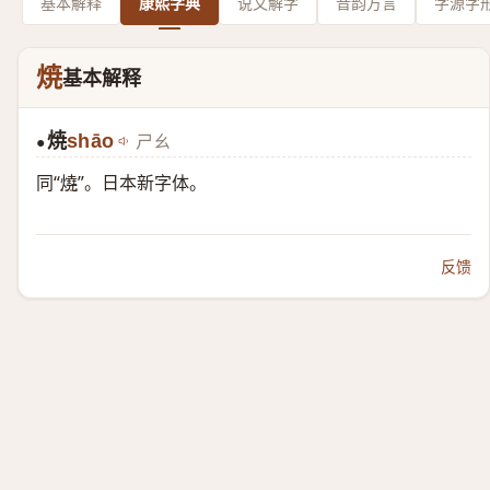
基本解释
康熙字典
说文解字
音韵方言
字源字
焼
基本解释
焼
shāo
ㄕㄠ
●
同“
燒
”。日本新字体。
反馈