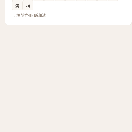
燒
䔠
与 焼 读音相同或相近