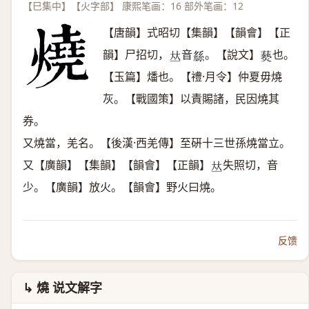
【巳集中】【火字部】 康熙笔画：16 部外笔画：12
【唐韻】式昭切【集韻】【韻會】【正
韻】尸招切，
音
。【說文】
也。
𠀤
𤬖
𤑔
【玉篇】燔也。【禮·月令】仲夏毋燒
灰。【戰國策】以責賜諸，民因燒其
券。
又燒當，羌名。【後漢·西羌傳】至硏十三世孫燒當立。
又【廣韻】【集韻】【韻會】【正韻】
失照切，音
𠀤
少。【廣韻】放火。【韻會】野火曰燒。
反馈
↳ 燒 说文解字