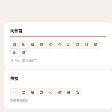
同部首
㷷
焖
燣
炧
炎
灮
灲
熕
炩
煪
烬
煉
与「火」部相关的字
热搜
一
爱
福
龙
和
德
静
安
常被查询的字