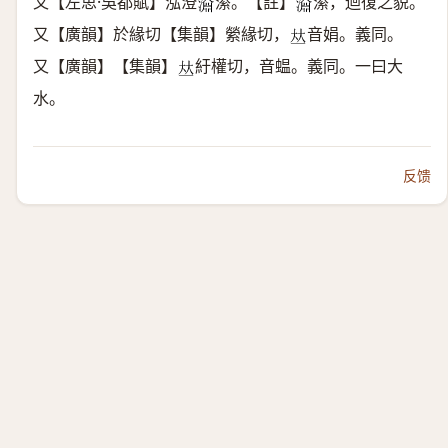
又【左思·吳都賦】泓澄
潫。【註】
潫，迴復之貌。
𣽂
𣽂
又【廣韻】於緣切【集韻】縈緣切，
音娟。義同。
𠀤
又【廣韻】【集韻】
紆權切，音蝹。義同。一曰大
𠀤
水。
反馈