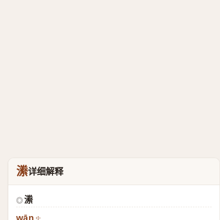
潫
详细解释
潫
◎
wān