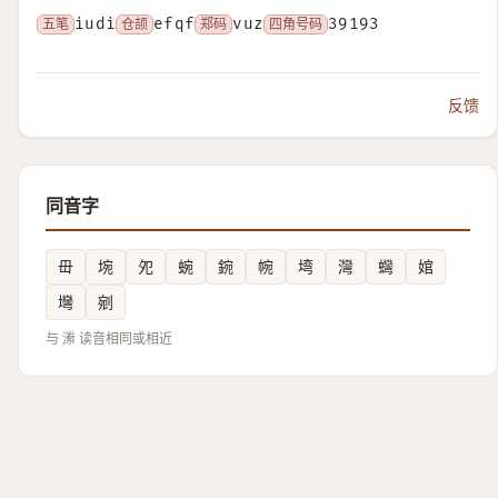
五笔
iudi
仓颉
efqf
郑码
vuz
四角号码
39193
反馈
同音字
毌
埦
夗
蜿
鋺
帵
塆
灣
䘎
婠
壪
剜
与 潫 读音相同或相近