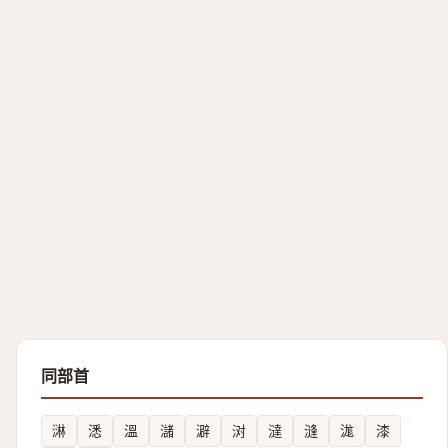
同部首
㵉
㴽
溫
㶆
澼
㳔
澾
漨
浝
漆