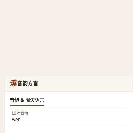
潫
音韵方言
音标 & 周边语言
国际音标
wĄn˥