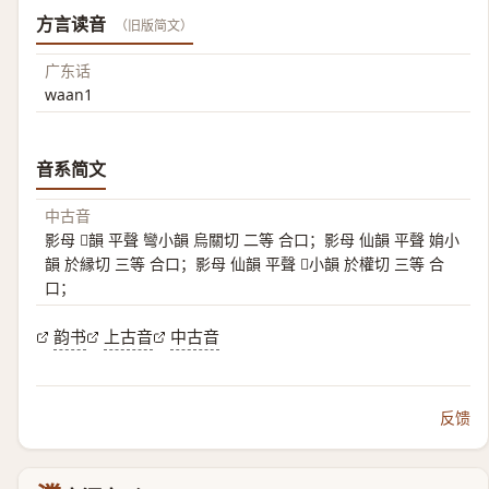
方言读音
（旧版简文）
广东话
waan1
音系简文
中古音
影母 𠜂韻 平聲 彎小韻 烏關切 二等 合口；影母 仙韻 平聲 姢小
韻 於縁切 三等 合口；影母 仙韻 平聲 𡣬小韻 於權切 三等 合
口；
韵书
上古音
中古音
反馈