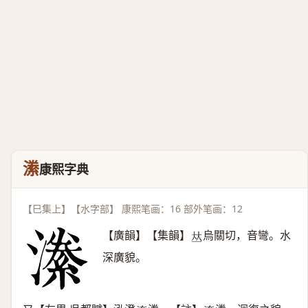
潫
康熙字典
【巳集上】【水字部】 康熙笔画：16 部外笔画：12
【廣韻】【集韻】
烏關切，音彎。水
𠀤
深廣貌。