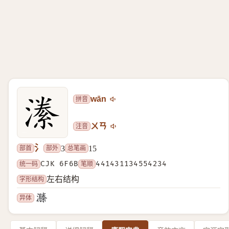
拼音
wān
注音
ㄨㄢ
氵
部首
部外
总笔画
3
15
统一码
CJK 6F6B
笔顺
441431134554234
字形结构
左右结构
异体