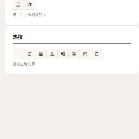
濩
泎
与「氵」部相关的字
热搜
一
爱
福
龙
和
德
静
安
常被查询的字