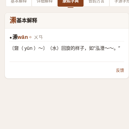
基本解释
详细解释
康熙字典
音韵方言
字源字
潫
基本解释
潫
wān
ㄨㄢ
●
〔奫（ yūn ）～〕（水）回旋的样子，如“泓澄～～。”
反馈