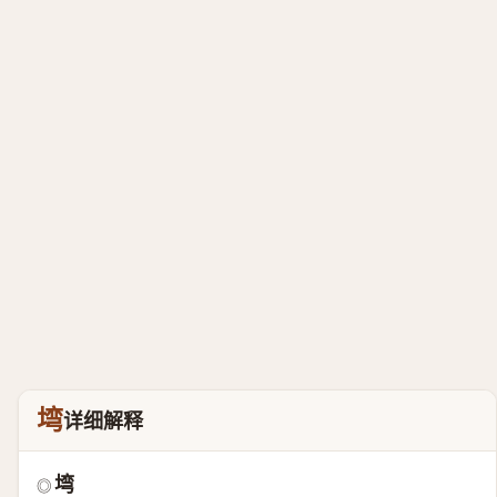
塆
详细解释
塆
◎