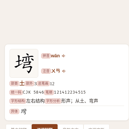
拼音
wān
注音
ㄨㄢ
土
部首
部外
总笔画
3
12
统一码
CJK 5846
笔顺
121412234515
字形结构
字形分析
左右结构
形声；从土、弯声
异体