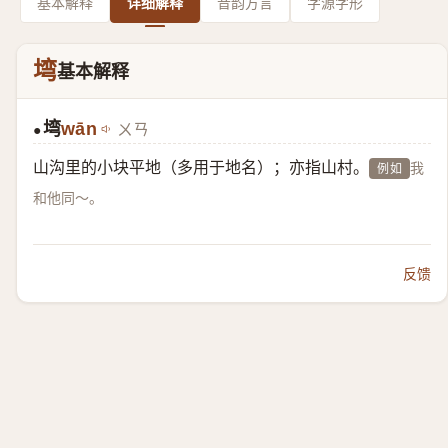
基本解释
详细解释
音韵方言
字源字形
塆
基本解释
塆
wān
ㄨㄢ
●
山沟里的小块平地（多用于地名）；亦指山村。
我
例如
和他同～。
反馈