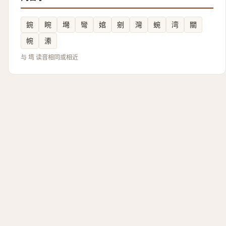
鋺
睕
壪
彎
婠
剜
灣
蜿
湾
關
帵
潫
与 塆 读音相同或相近