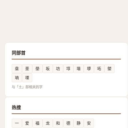
同部首
㙓
垩
壆
坂
坊
埻
堦
㙹
坧
塱
墒
塛
与「土」部相关的字
热搜
一
爱
福
龙
和
德
静
安