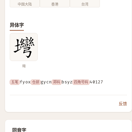
中国大陆
香港
台湾
异体字
壪
五笔
fyox
仓颉
gycn
郑码
bsyz
四角号码
40127
反馈
同音字