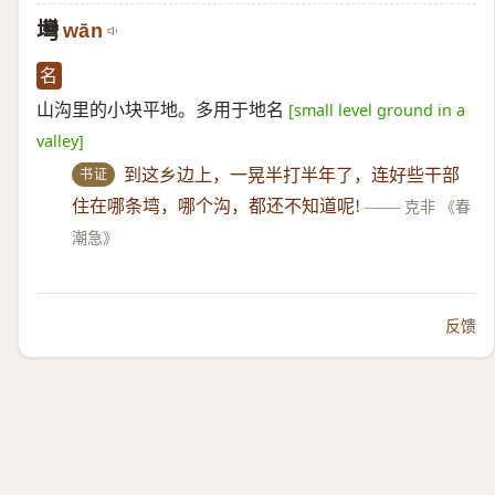
壪
wān
名
山沟里的小块平地。多用于地名
[small level ground in a
valley]
书证
到这乡边上，一晃半打半年了，连好些干部
住在哪条塆，哪个沟，都还不知道呢!
——
克非 《春
潮急》
反馈