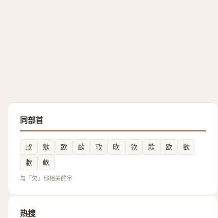
同部首
㰣
㰾
㰳
歘
㰤
欥
欦
㱈
欧
欲
歗
㰞
与「欠」部相关的字
热搜