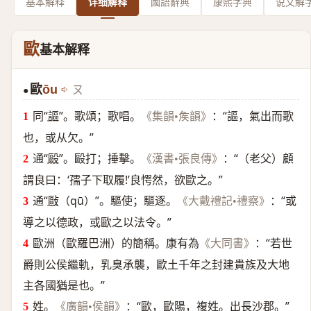
基本解释
详细解释
國語辭典
康熙字典
说文解
歐
基本解释
歐
ōu
ㄡ
●
同“
謳
”。歌頌；歌唱。
：“謳，氣出而歌
《集韻•矦韻》
也，或从欠。”
通“
毆
”。毆打；捶擊。
：“（老父）顧
《漢書•張良傳》
謂良曰：‘孺子下取履!’良愕然，欲歐之。”
通“
敺
（qū）”。驅使；驅逐。
：“或
《大戴禮記•禮察》
導之以德政，或歐之以法令。”
歐洲（歐羅巴洲）的簡稱。康有為
：“若世
《大同書》
爵則公侯繼軌，乳臭承襲，歐土千年之封建貴族及大地
主各國猶是也。”
姓。
：“歐，歐陽，複姓。出長沙郡。”
《廣韻•侯韻》