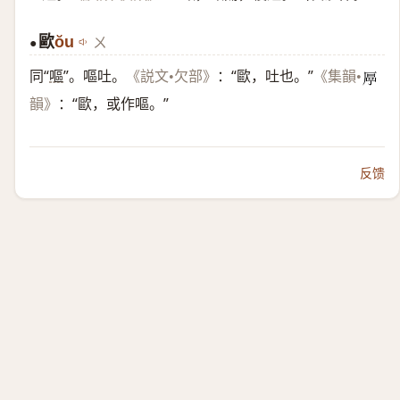
歐
ŏu
ㄨ
●
同“
嘔
”。嘔吐。
：“歐，吐也。”
《説文•欠部》
《集韻•
𠪋
：“歐，或作嘔。”
韻》
反馈