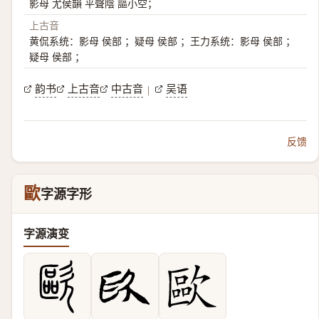
影母 尤侯韻 平聲陰 謳小空；
上古音
黄侃系统：影母 侯部 ；疑母 侯部 ；王力系统：影母 侯部 ；
疑母 侯部 ；
韵书
上古音
中古音
吴语
|
反馈
歐
字源字形
字源演变