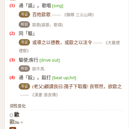
通「謳」。歌唱
[sing]
书证
百姓歐歌
——
《隸釋·三公山碑》
例如
歐歌(謳歌，歌頌)
同「驅」
书证
或導之以德教，或歐之以法令
——
《大戴禮·
禮察》
驅使;疾行
[drive out]
例如
歐牛馬
通「毆」。毆打
[beat up;hit]
书证
(老父)顧謂良曰:孺子下取履! 良鄂然，欲歐之
——
《漢書·張良傳》
词性变化
歐
◎
歐
ōu