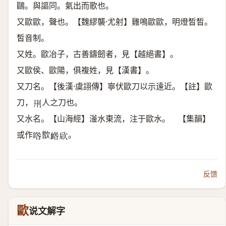
鷗。與謳同。氣出而歌也。
又歐歐，聲也。【魏繆襲·尤射】雞鳴歐歐，明燈皙皙。
皙音制。
又姓。歐冶子，古善鑄劒者，見【越絕書】。
又歐侯、歐陽，俱複姓，見【漢書】。
又刀名。【後漢·虞詡傳】寧伏歐刀以示遠近。【註】歐
刀，
人之刀也。
𠛬
又水名。【山海經】滏水東流，注于歐水。 【集韻】
或作
㰶
。
𠴰
𧖼
𣢨
反馈
歐
说文解字