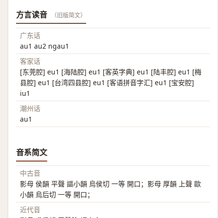
方言读音
（旧版简文）
广东话
au1 au2 ngau1
客家话
[东莞腔] eu1 [海陆腔] eu1 [客英字典] eu1 [陆丰腔] eu1 [梅
县腔] eu1 [台湾四县腔] eu1 [客语拼音字汇] eu1 [宝安腔]
iu1
潮州话
au1
音系简文
中古音
影母 侯韻 平聲 謳小韻 烏侯切 一等 開口；影母 厚韻 上聲 歐
小韻 烏后切 一等 開口；
近代音