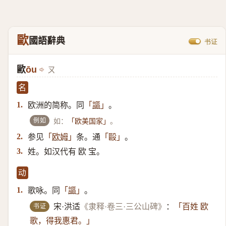
歐
國語辭典
书证
歐
ōu
ㄡ
名
欧洲的简称。同
。
1.
「
謳
」
例如
如：
。
「欧美国家」
参见
条。通
。
2.
「
欧姆
」
「毆」
姓。如汉代有 欧 宝。
3.
动
歌咏。同
。
1.
「
謳
」
书证
宋·洪适
《隶释·卷三·三公山碑》
：
「百姓 欧
歌，得我惠君。」