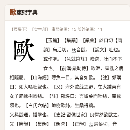
歐
康熙字典
【辰集下】【欠字部】 康熙笔画：15 部外笔画：11
【玉篇】【集韻】【韻會】於口切【唐
韻】烏后切，
音毆。【說文】吐也。
𠀤
或作嘔。【急就篇註】歐逆，吐而不下
食也。【前漢·嚴助傳】歐泄，霍亂之病
相隨屬。【山海經】薄魚一目，其音如歐。【註】郭璞
曰：如人嘔吐聲也。【又】海外歐絲之野，在大踵東有
女子跪據樹歐絲。【註】郭璞曰：言噉葉而吐絲，蓋蠶
類也。【白氏六帖】跪樹歐絲，生桑得繭。
又與毆通，捶擊也。【史記·留侯世家】良愕然欲歐之。
又【廣韻】【集韻】【韻會】【正韻】
烏侯切，音
𠀤