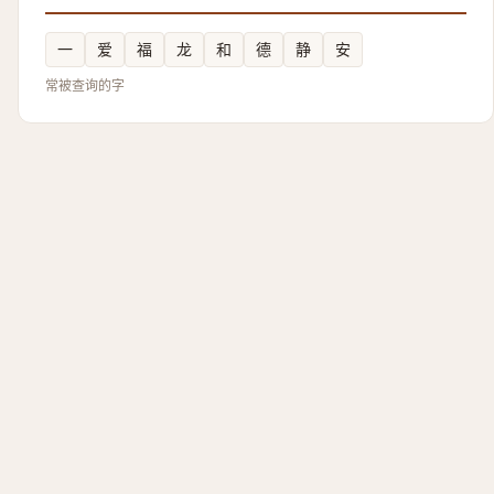
一
爱
福
龙
和
德
静
安
常被查询的字