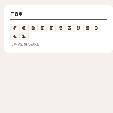
同音字
櫙
嘔
毆
甌
瓯
熰
區
鷗
謳
欧
樞
沤
与 歐 读音相同或相近