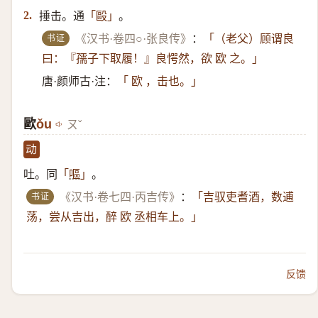
捶击。通
。
2.
「毆」
书证
《汉书·卷四○·张良传》
：
「（老父）​顾谓良
曰：『孺子下取履！』良愕然，欲 欧 之。」
唐·颜师古·注：
「 欧 ，击也。」
歐
ǒu
ㄡˇ
动
吐。同
。
「
嘔
」
书证
《汉书·卷七四·丙吉传》
：
「吉驭吏耆酒，数逋
荡，尝从吉出，醉 欧 丞相车上。」
反馈