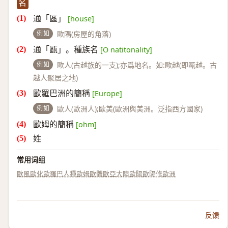
名
通「區」
[house]
例如
歐隅(房屋的角落)
通「甌」。種族名
[O natitonality]
例如
歐人(古越族的一支);亦爲地名。如:歐越(即甌越。古
越人聚居之地)
歐羅巴洲的簡稱
[Europe]
例如
歐人(歐洲人);歐美(歐洲與美洲。泛指西方國家)
歐姆的簡稱
[ohm]
姓
常用词组
歐風
歐化
歐羅巴人種
歐姆
歐體
歐亞大陸
歐陽
歐陽修
歐洲
反馈