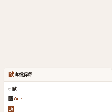
歐
详细解释
歐
◎
甌
ōu
動