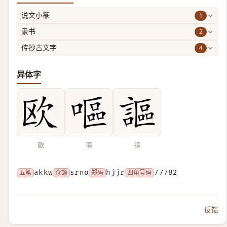
1
说文小篆
2
隶书
4
传抄古文字
异体字
欧
嘔
謳
五笔
akkw
仓颉
srno
郑码
hjjr
四角号码
77782
反馈