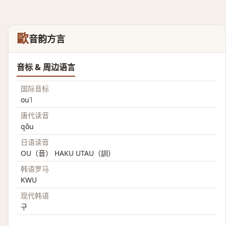
歐
音韵方言
音标 & 周边语言
国际音标
ou˥
唐代读音
qǒu
日语读音
OU（音） HAKU UTAU（訓）
韩语罗马
KWU
现代韩语
구