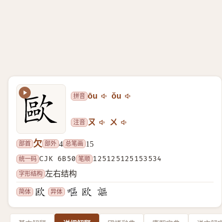
拼音
ōu
ŏu
注音
ㄡ
ㄨ
欠
部首
部外
总笔画
4
15
统一码
CJK 6B50
笔顺
125125125153534
字形结构
左右结构
简体
异体