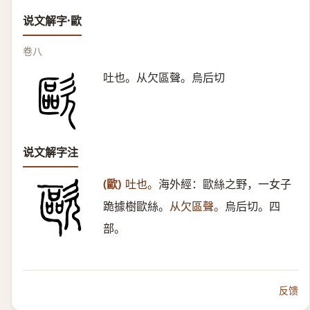
说文解字·歐
卷八
吐也。从欠區聲。烏后切
说文解字注
(歐)
吐也。
海外經：歐絲之野，一女子
跪據樹歐絲。
从欠區聲。
烏后切。四
部。
反馈