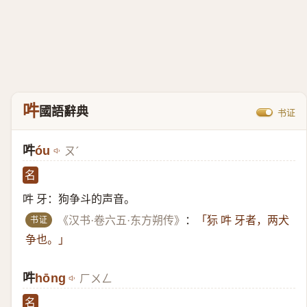
吽
國語辭典
书证
吽
óu
ㄡˊ
名
吽 牙：狗争斗的声音。
书证
《汉书·卷六五·东方朔传》
：
「狋 吽 牙者，两犬
争也。」
吽
hōng
ㄏㄨㄥ
名