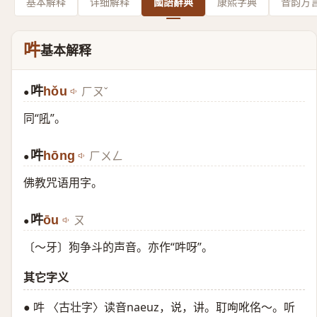
基本解释
详细解释
國語辭典
康熙字典
音韵方
吽
基本解释
吽
hǒu
ㄏㄡˇ
●
同“
吼
”。
吽
hōng
ㄏㄨㄥ
●
佛教咒语用字。
吽
ōu
ㄡ
●
〔～牙〕狗争斗的声音。亦作“吽呀”。
其它字义
● 吽 〈古壮字〉读音naeuz，说，讲。耵咰吪佲～。听