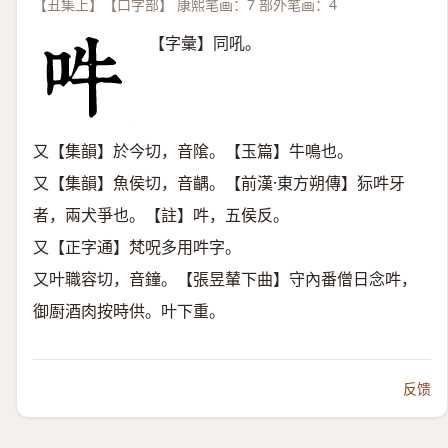
【丑集上】【口字部】 康熙笔画：7 部外笔画：4
【字彙】同吼。
又【集韻】於今切，音隂。【玉篇】牛鳴也。
又【集韻】魚侯切，音齵。【前漢·東方朔傳】狋吽牙
者，兩犬爭也。【註】吽，五侯反。
又【正字通】梵呪多用吽字。
又叶職容切，音鐘。【張昱輦下曲】守內番僧日念吽，
御㕑酒肉按時供。叶下重。
反馈