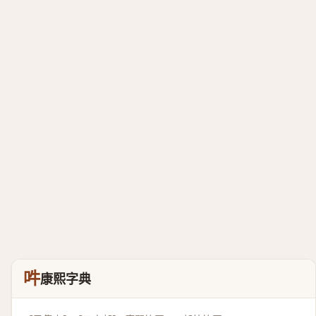
吽
康熙字典