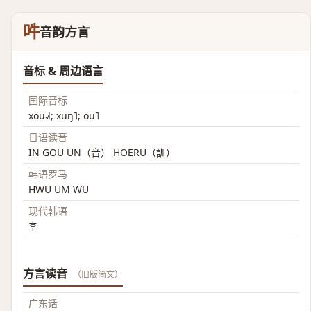
吽
音韵方言
音标 & 周边语言
国际音标
xou˨˩˦; xuŋ˥; ou˥
日语读音
IN GOU UN（音） HOERU（訓）
韩语罗马
HWU UM WU
现代韩语
후
方言读音
（旧版简文）
广东话