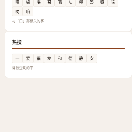
㘁
喎
啿
召
囁
呿
嘐
嗧
囌
㖣
叻
啗
与「口」部相关的字
热搜
一
爱
福
龙
和
德
静
安
常被查询的字