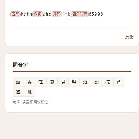
五笔
krhh
仓颉
rhq
郑码
jmb
四角号码
65000
反馈
同音字
謳
軣
叿
訇
䀧
哄
沤
毆
硡
蓲
谾
吼
与 吽 读音相同或相近