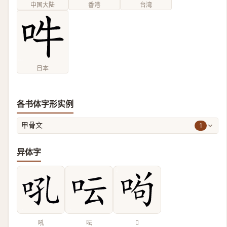
中国大陆
香港
台湾
日本
各书体字形实例
1
甲骨文
异体字
吼
呍
𠴣