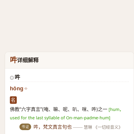
吽
详细解释
吽
◎
hōng
名
佛教“六字真言”(唵、嘛、呢、叭、咪、吽)之一
[hum，
used for the last syllable of On-man-padme-hum]
书证
吽，梵文真言句也
——
慧琳 《一切经音义》