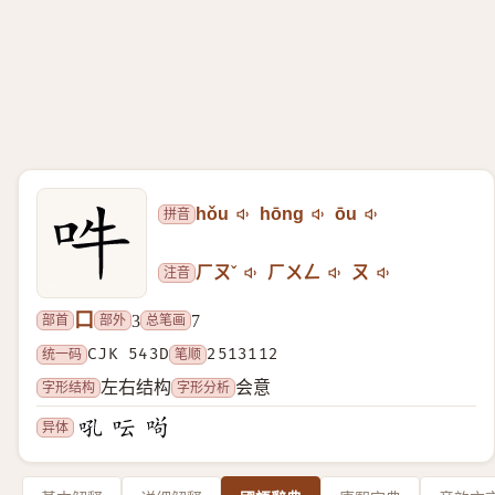
拼音
hǒu
hōng
ōu
注音
ㄏㄡˇ
ㄏㄨㄥ
ㄡ
口
部首
部外
总笔画
3
7
统一码
CJK 543D
笔顺
2513112
字形结构
字形分析
左右结构
会意
异体