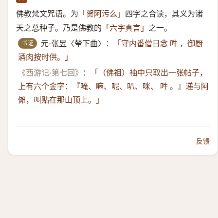
佛教梵文咒语。为
四字之合读，其义为诸
「贺阿污么」
天之总种子。乃是佛教的
之一。
「六字真言」
书证
元·张昱〈辇下曲〉：
「守内番僧日念 吽 ，御厨
酒肉按时供。」
《西游记·第七回》
：
「（佛祖）​袖中只取出一张帖子，
上有六个金字：『唵、嘛、呢、叭、咪、 吽 。』递与阿
傩，叫贴在那山顶上。」
反馈