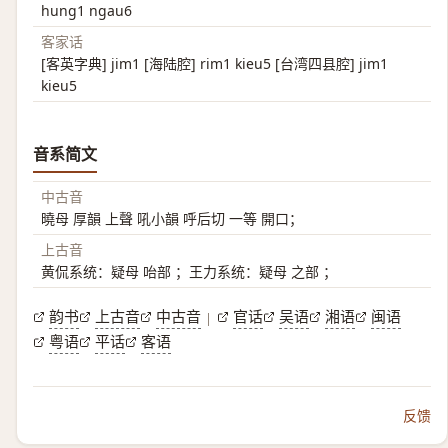
hung1 ngau6
客家话
[客英字典] jim1 [海陆腔] rim1 kieu5 [台湾四县腔] jim1
kieu5
音系简文
中古音
曉母 厚韻 上聲 吼小韻 呼后切 一等 開口；
上古音
黄侃系统：疑母 咍部 ；王力系统：疑母 之部 ；
韵书
上古音
中古音
官话
吴语
湘语
闽语
|
粤语
平话
客语
反馈