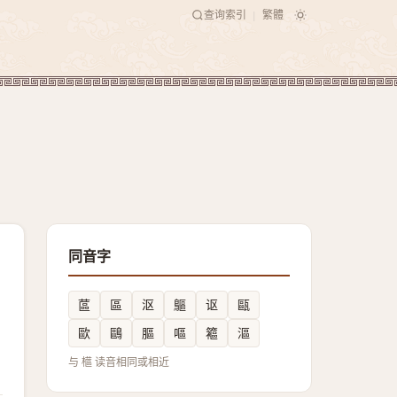
查询索引
繁體
|
同音字
蓲
區
沤
䳼
讴
甌
歐
鷗
膒
嘔
䉱
漚
与 櫙 读音相同或相近