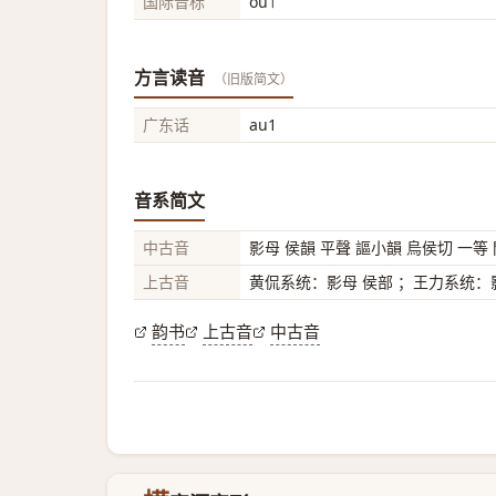
国际音标
ou˥
方言读音
（旧版简文）
广东话
au1
音系简文
中古音
影母 侯韻 平聲 謳小韻 烏侯切 一等
上古音
黄侃系统：影母 侯部 ；王力系统：影
韵书
上古音
中古音