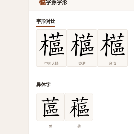
櫙
字源字形
字形对比
中国大陆
香港
台湾
异体字
蓲
藲