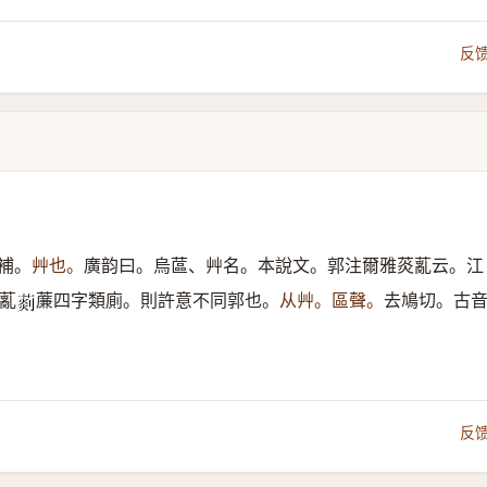
反
補。
艸也。
廣韵曰。烏蓲、艸名。本說文。郭注爾雅菼薍云。江
薍
薕四字類廁。則許意不同郭也。
从艸。區聲。
去鳩切。古
𦵹
反