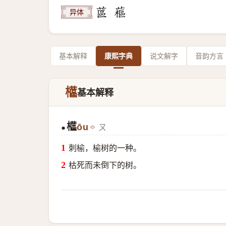
异体
基本解释
康熙字典
说文解字
音韵方言
櫙
基本解释
櫙
ōu
ㄡ
●
刺榆，榆树的一种。
枯死而未倒下的树。