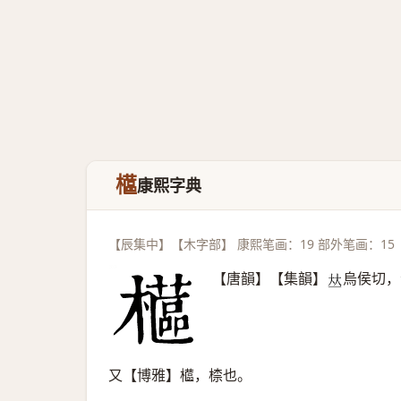
櫙
康熙字典
【辰集中】【木字部】 康熙笔画：19 部外笔画：15
【唐韻】【集韻】
烏侯切，
𠀤
又【博雅】櫙，㮏也。