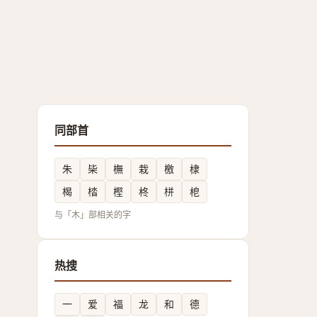
同部首
朱
枈
橅
栽
檄
棣
楬
㭼
樫
柊
栟
梎
与「木」部相关的字
热搜
一
爱
福
龙
和
德