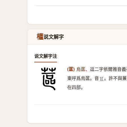
櫙
说文解字
说文解字注
(蓲)
烏蓲、
逗二字依爾雅音義
東呼爲烏蓲。音
。許不與蒹
𠀌
在四部。