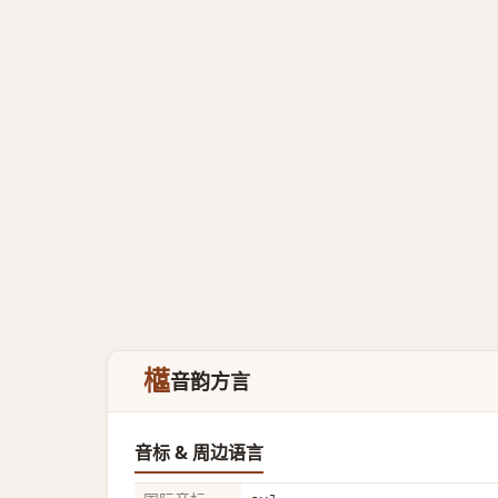
櫙
音韵方言
音标 & 周边语言