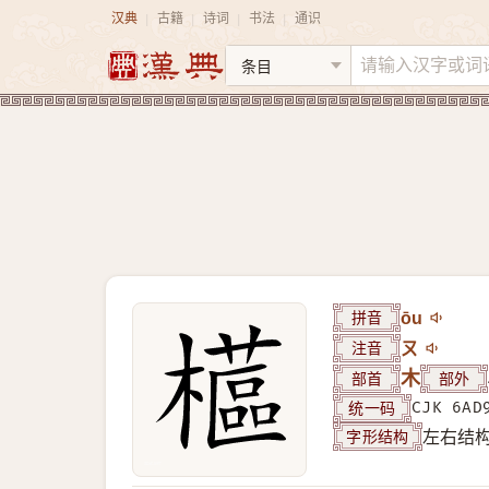
汉典
古籍
诗词
书法
通识
|
|
|
|
拼音
ōu
注音
ㄡ
部首
木
部外
统一码
CJK 6AD
字形结构
左右结