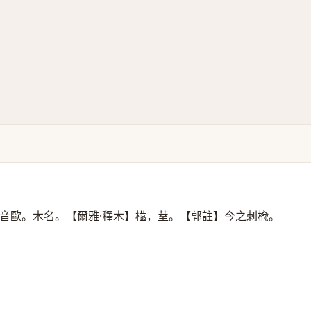
音歐。木名。【爾雅·釋木】櫙，荎。【郭註】今之刺楡。