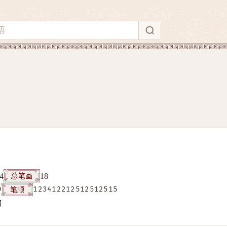
总笔画
4
18
笔顺
9
123412212512512515
构