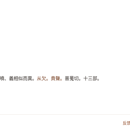
噴、義相似而異。
从欠。賁聲。
普䰟切。十三部。
反