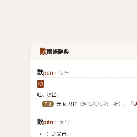
歕
國語辭典
歕
pēn
ㄆㄣ
动
吐、喷出。
书证
元·纪君祥
《赵氏孤儿·第一折》
：
「见
歕
​pèn
ㄆㄣˋ
（一）​之又音。