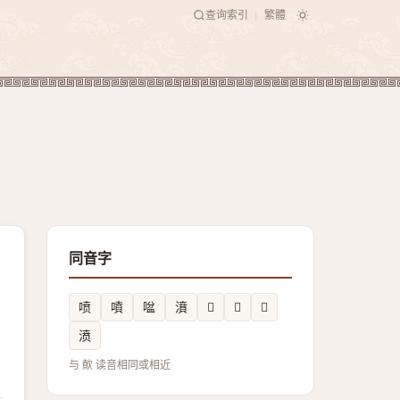
查询索引
繁體
|
同音字
喷
噴
㖹
濆
𫣶
𰹁
𠽾
𣸣
与 歕 读音相同或相近