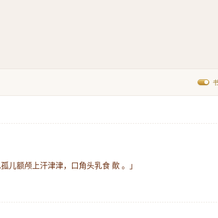
孤儿额颅上汗津津，口角头乳食 歕 。」