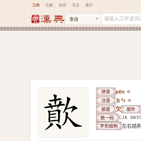
汉典
古籍
诗词
书法
通识
|
|
|
|
拼音
pēn
注音
ㄆㄣ
部首
欠
部外
统一码
CJK 6B5
字形结构
左右结