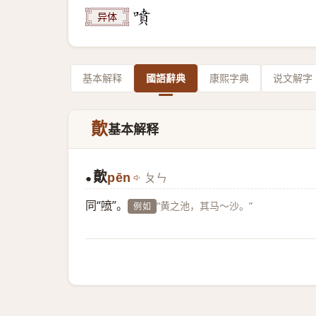
异体
基本解释
國語辭典
康熙字典
说文解字
歕
基本解释
歕
pēn
ㄆㄣ
●
同“
喷
”。
“黄之池，其马～沙。”
例如