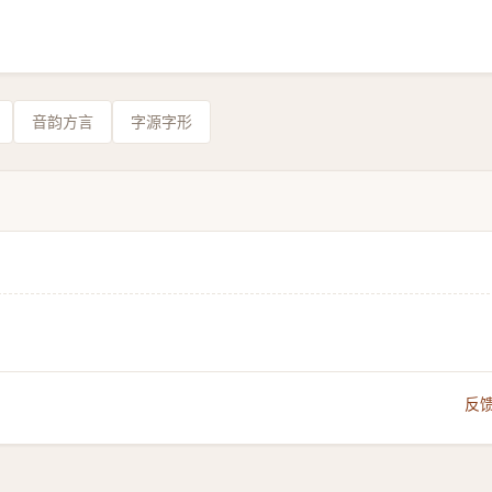
音韵方言
字源字形
反