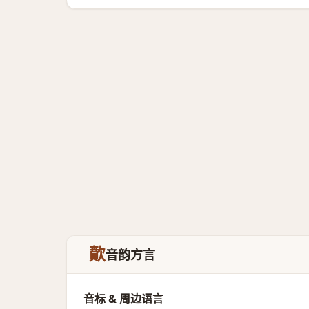
歕
音韵方言
音标 & 周边语言