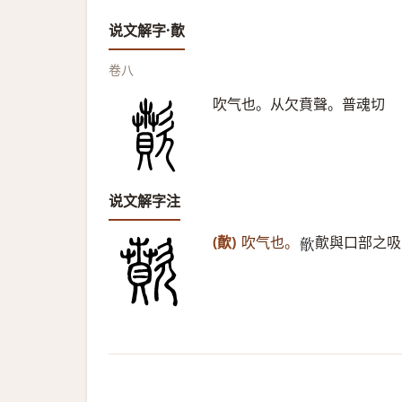
说文解字·歕
卷八
吹气也。从欠賁聲。普魂切
说文解字注
(歕)
吹气也。
歕與口部之吸
𣣲