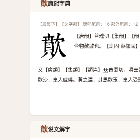
歕
康熙字典
【辰集下】【欠字部】 康熙笔画：16 部外笔画：12
【唐韻】普魂切【集韻】【韻
含物歕散也。【班固·東都賦
又【廣韻】【集韻】【類篇】
普悶切，噴去
𠀤
歕沙，皇人威儀。黃之澤，其馬歕玉，皇人受
歕
说文解字