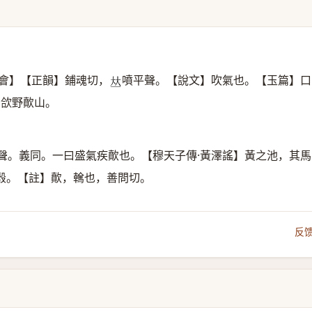
會】【正韻】鋪魂切，
噴平聲。【說文】吹氣也。【玉篇】口
𠀤
】欱野歕山。
聲。義同。一曰盛氣疾歕也。【穆天子傳·黃澤謠】黃之池，其馬
穀。【註】歕，䮧也，善問切。
反