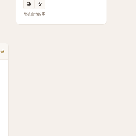
静
安
常被查询的字
书证