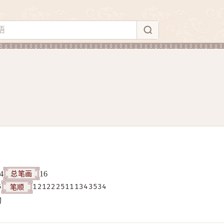
总笔画
4
16
笔顺
5
1212225111343534
构