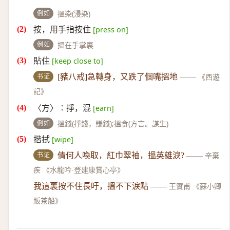
例如
搵染(浸染)
按，用手指按住
[press on]
例如
搵在手掌裏
貼住
[keep close to]
书证
[豬八戒]急轉身，又跌了個嘴搵地
——
《西遊
記》
〈方〉∶掙，混
[earn]
例如
搵錢(掙錢，賺錢);搵食(方言。謀生)
揩拭
[wipe]
书证
倩何人喚取，紅巾翠袖，搵英雄淚?
——
辛棄
疾 《水龍吟·登建康賞心亭》
我這裏按不住長吁，搵不下淚點
——
王實甫 《蘇小卿
販茶船》