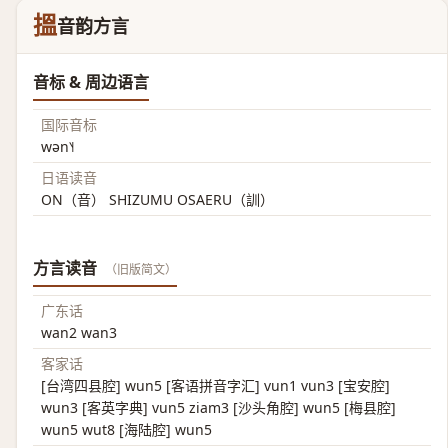
搵
音韵方言
音标 & 周边语言
国际音标
wən˥˧
日语读音
ON（音） SHIZUMU OSAERU（訓）
方言读音
（旧版简文）
广东话
wan2 wan3
客家话
[台湾四县腔] wun5 [客语拼音字汇] vun1 vun3 [宝安腔]
wun3 [客英字典] vun5 ziam3 [沙头角腔] wun5 [梅县腔]
wun5 wut8 [海陆腔] wun5