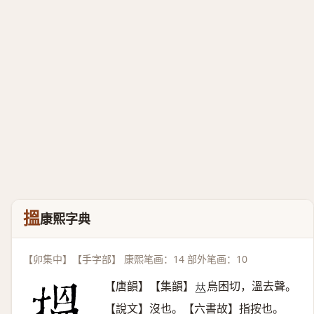
搵
康熙字典
【卯集中】【手字部】 康熙笔画：14 部外笔画：10
【唐韻】【集韻】
烏困切，溫去聲。
𠀤
【說文】沒也。【六書故】指按也。