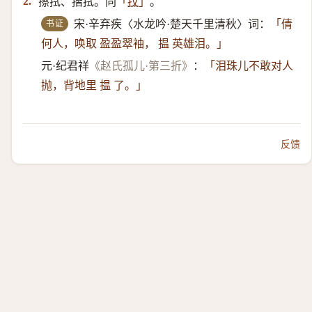
擦拭、揩拭。同
。
2.
「
抆
」
书证
宋·辛弃疾〈水龙吟·楚天千里清秋〉词：
「倩
何人，唤取 盈盈翠袖， 揾 英雄泪。」
元·纪君祥
《赵氏孤儿·第三折》
：
「泪珠儿不敢对人
抛，背地里 揾 了。」
反馈