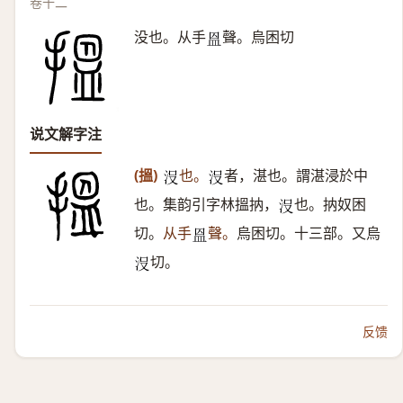
卷十二
没也。从手
聲。烏困切
𥁕
说文解字注
(搵)
也。
者，湛也。謂湛浸於中
𣳚
𣳚
也。集韵引字林搵抐，
也。抐奴困
𣳚
切。
从手
聲。
烏困切。十三部。又烏
𥁕
切。
𣳚
反馈