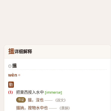
搵
详细解释
搵
◎
wèn
動
把東西按入水中
[immerse]
书证
搵，沒也
——
《說文》
搵抐，按物水中也
——
《廣韻》