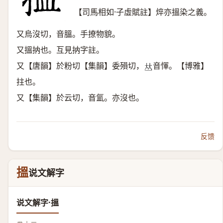
【司馬相如·子虛賦註】焠亦搵染之義。
又烏沒切，音膃。手撩物貌。
又搵抐也。互見抐字註。
又【唐韻】於粉切【集韻】委殞切，
音惲。【博雅】
𠀤
拄也。
又【集韻】於云切，音氳。亦沒也。
反馈
搵
说文解字
说文解字·搵