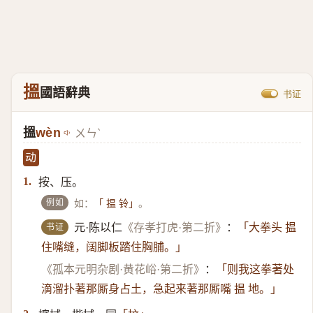
搵
國語辭典
书证
搵
wèn
ㄨㄣˋ
动
按、压。
1.
例如
如：
。
「 揾 铃」
书证
元·陈以仁
《存孝打虎·第二折》
：
「大拳头 揾
住嘴缝，阔脚板踏住胸脯。」
《孤本元明杂剧·黄花峪·第二折》
：
「则我这拳著处
滴溜扑著那厮身占土，急起来著那厮嘴 揾 地。」