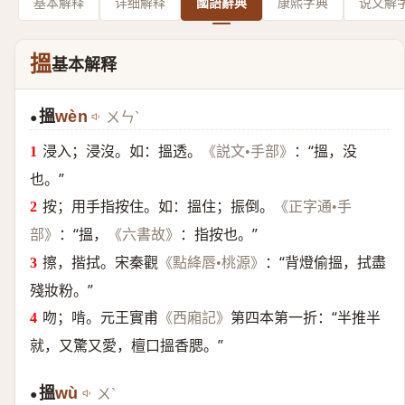
基本解释
详细解释
國語辭典
康熙字典
说文解
搵
基本解释
搵
wèn
ㄨㄣˋ
●
浸入；浸沒。如：搵透。
：“搵，没
《説文•手部》
也。”
按；用手指按住。如：搵住；振倒。
《正字通•手
：“搵，
：指按也。”
部》
《六書故》
擦，揩拭。宋秦觀
：“背燈偷搵，拭盡
《點絳唇•桃源》
殘妝粉。”
吻；啃。元王實甫
第四本第一折：“半推半
《西廂記》
就，又驚又愛，檀口搵香腮。”
搵
wù
ㄨˋ
●