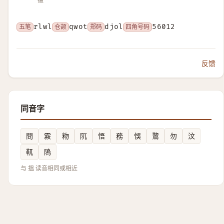
五笔
rlwl
仓颉
qwot
郑码
djol
四角号码
56012
反馈
同音字
問
霚
粅
阢
悟
務
悞
䳱
勿
汶
靰
隖
与 搵 读音相同或相近