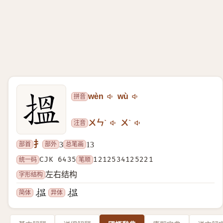
拼音
wèn
wù
注音
ㄨㄣˋ
ㄨˋ
扌
部首
部外
总笔画
3
13
统一码
CJK 6435
笔顺
1212534125221
字形结构
左右结构
简体
异体