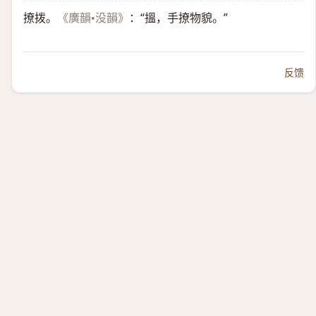
撩拨。
：“搵，手撩物貌。”
《廣韻•没韻》
反馈