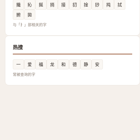
擑
抋
挻
捎
接
㧅
捦
挱
扽
拭
捬
拋
与「扌」部相关的字
热搜
一
爱
福
龙
和
德
静
安
常被查询的字