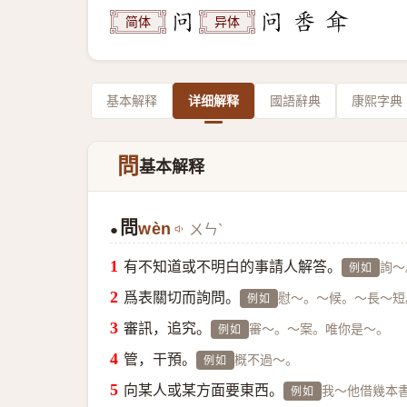
简体
异体
基本解释
详细解释
國語辭典
康熙字典
問
基本解释
問
wèn
ㄨㄣˋ
●
有不知道或不明白的事請人解答。
詢～
例如
爲表關切而詢問。
慰～。～候。～長～短
例如
審訊，追究。
審～。～案。唯你是～。
例如
管，干預。
概不過～。
例如
向某人或某方面要東西。
我～他借幾本
例如