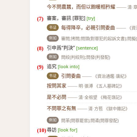
今不問農蠶，而但以飽暖相矜耀
——
清·
審案，審訊 [罪犯]
[try]
书证
每得降卒，必親引問委曲
——
《資
例如
審問;拷問;問頭(對罪犯的起訴文書);問擬
引申爲“判決”
[sentence]
例如
問絞(判絞刑);問發(判發配)
追究
[look into]
书证
引問委曲
——
《資治通鑑·唐紀》
按問其家
——
明·張溥 《五人墓碑記》
是不必問
——
清·全祖望 《梅花嶺記》
不問罪之有無
——
清·方苞 《獄中雜記》
例如
問革(問罪罷官);問遣(問罪發配)
尋訪
[look for]