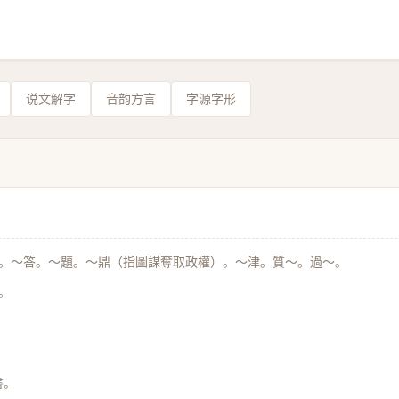
说文解字
音韵方言
字源字形
。～答。～題。～鼎（指圖謀奪取政權）。～津。質～。過～。
。
書。