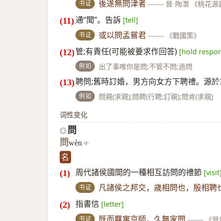
书证
後遂無問津者
——
晉·陶潛 《桃花
通“聞”。告訴
[tell]
书证
或以問孟嘗君
——
《戰國策》
管;有責任(可能被要求作回答)
[hold respons
例如
出了事唯你是問;不管不問;過問
聘問;舊時訂婚，男方向女方下聘禮。源於古
例如
問親(求親);問聘(行聘;訂親);問肯(求親)
词性变化
問
◎
問
wèn
名
周代諸侯國間的一種相互訪問的禮節
[visit
书证
凡諸侯之邦交，歲相問也，殷相聘
指書信
[letter]
书证
既而羈寓京師，久無家問
——
《晉