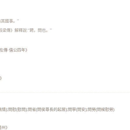
訪其國事。”
穀梁傳》解釋說:“聘，問也。”
左傳·僖公四年》
也》
》
);問慰(慰問);問省(問侯尊長的起居);問寧(問安);問勞(問候慰勞)
蜀州》