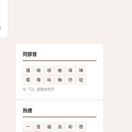
馈
同部首
㗕
唨
嗲
喐
喡
啴
嘤
嚎
呩
㗀
唦
啶
与「口」部相关的字
热搜
一
爱
福
龙
和
德