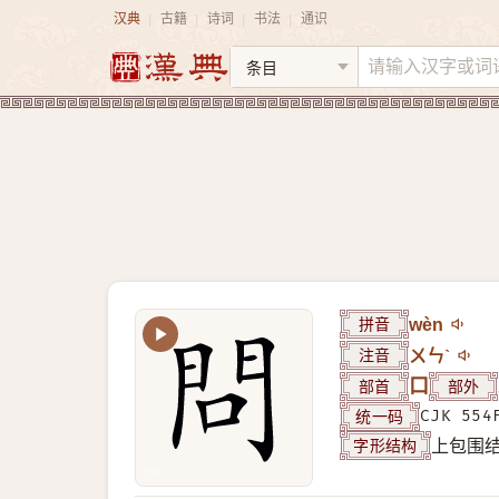
汉典
古籍
诗词
书法
通识
|
|
|
|
拼音
wèn
注音
ㄨㄣˋ
部首
口
部外
统一码
CJK 554
字形结构
上包围