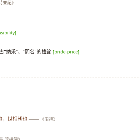
源詩並記》
ibility]
“納采”、“問名”的禮節
[bride-price]
]
也，世相朝也
——
《周禮》
書·陸機傳》