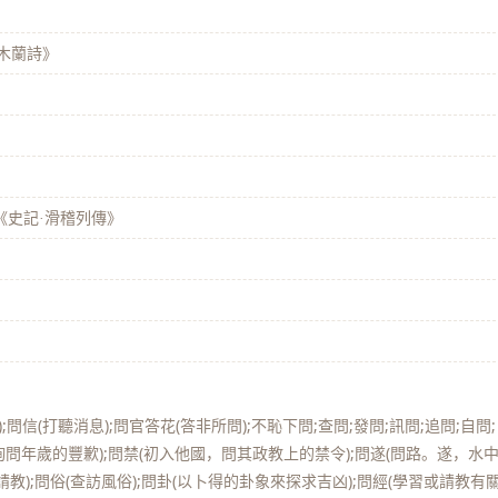
木蘭詩》
《史記·滑稽列傳》
》
問信(打聽消息);問官答花(答非所問);不恥下問;查問;發問;訊問;追問;自問;
詢問年歲的豐歉);問禁(初入他國，問其政教上的禁令);問遂(問路。遂，水
請教);問俗(查訪風俗);問卦(以卜得的卦象來探求吉凶);問經(學習或請教有