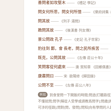
善問者如攻堅木
——
《禮記·學記》
問女何所思，問女何所憶
——
《樂府詩集·
問其故
——
《列子·湯問》
跪問其故
——
《後漢書·列女傳》
景公問政 孔子
——
《史記·孔子世家》
豹往到 鄴，會 長老，問之民所疾苦
——
既克，公問其故
——
《左傳·莊公十年》
笑問客從何處來
——
唐·賀知章 《回鄉偶書
康肅問曰
——
宋· 歐陽修《歸田錄》
公問不至
——
《左傳·莊公八年》
例如
到食堂問一下開飯的時間;問途(打聽路徑);
不懂就問;問字(稱從人受學或請教爲問字);問歲(
可涉的徑路);問對(問，發問);問知(向有學問的人