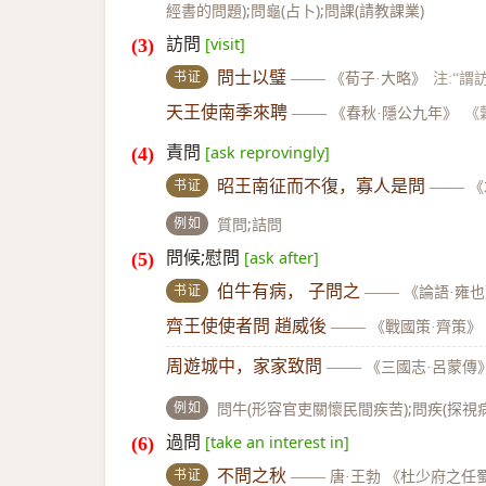
經書的問題);問龜(占卜);問課(請教課業)
訪問
[visit]
书证
問士以璧
——
《荀子·大略》
注:“謂
天王使南季來聘
——
《春秋·隱公九年》
《
責問
[ask reprovingly]
书证
昭王南征而不復，寡人是問
——
《
例如
質問;詰問
問候;慰問
[ask after]
书证
伯牛有病， 子問之
——
《論語·雍
齊王使使者問 趙威後
——
《戰國策·齊策》
周遊城中，家家致問
——
《三國志·呂蒙傳
例如
問牛(形容官吏關懷民間疾苦);問疾(探視病情
過問
[take an interest in]
书证
不問之秋
——
唐·王勃 《杜少府之任