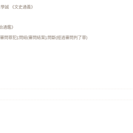
章學誠 《文史通義》
治通鑑》
(審問罪犯);問結(審問結案);問斷(經過審問判了罪)