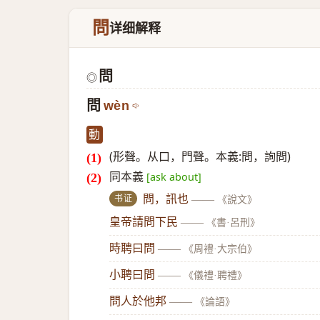
問
详细解释
問
◎
問
wèn
動
(形聲。从口，門聲。本義:問，詢問)
同本義
[ask about]
书证
問，訊也
——
《說文》
皇帝請問下民
——
《書·呂刑》
時聘曰問
——
《周禮·大宗伯》
小聘曰問
——
《儀禮·聘禮》
問人於他邦
——
《論語》