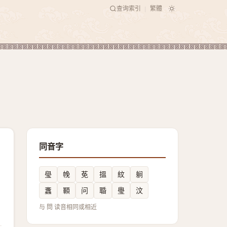
查询索引
繁體
|
同音字
㼂
㡈
莬
搵
紋
䠺
䘇
顐
问
䎽
璺
汶
与 問 读音相同或相近