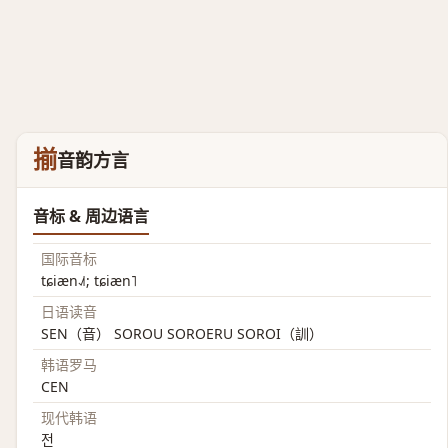
揃
音韵方言
音标 & 周边语言
国际音标
tɕiæn˨˩˦; tɕiæn˥
日语读音
SEN（音） SOROU SOROERU SOROI（訓）
韩语罗马
CEN
现代韩语
전