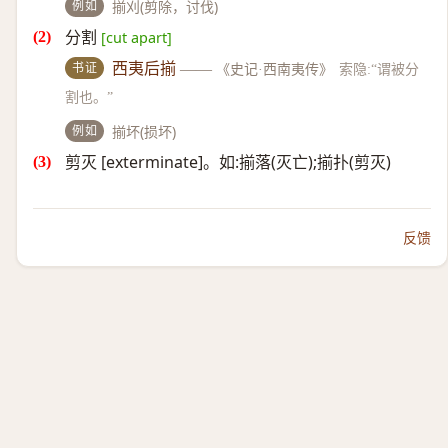
例如
揃刈(剪除，讨伐)
分割
[cut apart]
书证
西夷后揃
——
《史记·西南夷传》
索隐:“谓被分
割也。”
例如
揃坏(损坏)
剪灭 [exterminate]。如:揃落(灭亡);揃扑(剪灭)
反馈