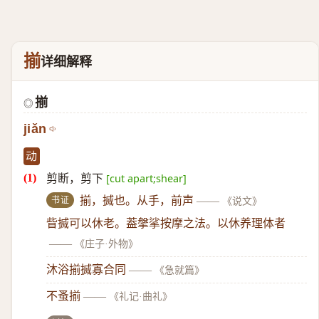
揃
详细解释
揃
◎
jiǎn
动
剪断，剪下
[cut apart;shear]
书证
揃，搣也。从手，前声
——
《说文》
眥搣可以休老。葢搫挲按摩之法。以休养理体者
——
《庄子·外物》
沐浴揃搣寡合同
——
《急就篇》
不蚤揃
——
《礼记·曲礼》