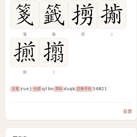
箋
籤
㨵
𢵏
𢶕
𢸄
五笔
ruej
仓颉
qtbn
郑码
duqk
四角号码
58021
反馈