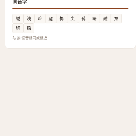
同音字
缄
浅
睑
麉
㹇
尖
鹣
趼
䩎
䵤
钘
鳽
与 揃 读音相同或相近