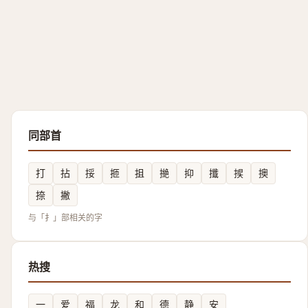
同部首
打
拈
挼
㧜
抯
撧
抑
攕
捑
擙
捺
撇
与「扌」部相关的字
热搜
一
爱
福
龙
和
德
静
安