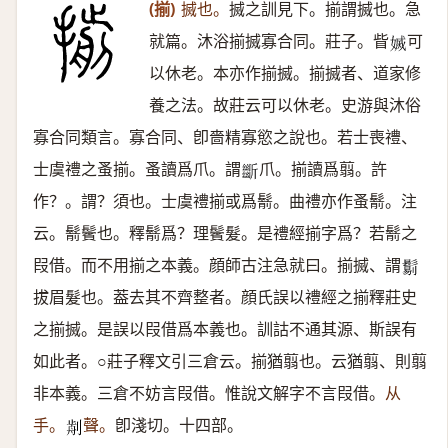
(揃)
搣也。
搣之訓見下。揃謂搣也。急
就篇。沐浴揃搣寡合同。莊子。眥
可
𡟬
以休老。本亦作揃搣。揃搣者、道家修
養之法。故莊云可以休老。史游與沐俗
寡合同類言。寡合同、卽嗇精寡慾之說也。若士喪禮、
士虞禮之蚤揃。蚤讀爲爪。謂
爪。揃讀爲翦。許
𣃔
作？。謂？須也。士虞禮揃或爲鬋。曲禮亦作蚤鬋。注
云。鬋鬢也。釋鬋爲？理鬢髮。是禮經揃字爲？若鬋之
叚借。而不用揃之本義。顔師古注急就曰。揃搣、謂
𩮜
拔眉髮也。葢去其不齊整者。顔氏誤以禮經之揃釋莊史
之揃搣。是誤以叚借爲本義也。訓詁不通其源、斯誤有
如此者。○莊子釋文引三倉云。揃猶翦也。云猶翦、則翦
非本義。三倉不妨言叚借。惟說文解字不言叚借。
从
手。
聲。
卽淺切。十四部。
𠝣