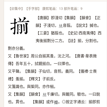
【卯集中】【手字部】 康熙笔画：13 部外笔画：9
【唐韻】卽淺切【集韻】【韻會】【正
韻】子淺切，
音翦。【說文】搣也。
𠀤
【三蒼】猶翦也。【史記·西南夷傳】西
夷後揃剽分二方。【註】揃，分割也。
剽亦分義。
又【魯世家】周公自揃其蚤，沈之河。【唐書·韋表微
傳】吾年五十，拭鏡揃白。一曰擇也。
又平聲。【集韻】子仙切，音煎。義同。【儀禮·士喪
禮】蚤揃。【釋文】子前反。
又箋識也。與㮍同。亦作椾。
又【集韻】【韻會】
千廉切。與籤同。驗也。一曰銳
𠀤
也。貫也。 【集韻】或作
。◎按正字通云：揃卽剪
𢸄