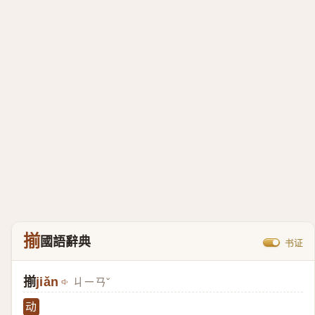
揃
國語辭典
书证
揃
jiǎn
ㄐㄧㄢˇ
动