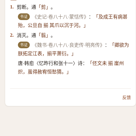
剪断。通
。
1.
「剪」
书证
《史记·卷八十八·蒙恬传》
：
「及成王有病甚
殆，公旦自 揃 其爪以沉于河。」
消灭。通
。
2.
「翦」
书证
《魏书·卷八十八·良吏传·明亮传》
：
「卿欲为
朕拓定江表，揃平萧衍。」
唐·韩愈〈忆昨行和张十一〉诗：
「伾文未 揃 崖州
炽，虽得赦宥恒愁猜。」
反馈