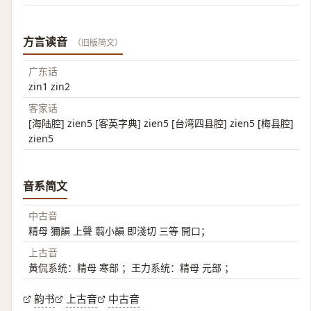
方言读音
（旧版简文）
广东话
zin1 zin2
客家话
[海陆腔] zien5 [客英字典] zien5 [台湾四县腔] zien5 [梅县腔]
zien5
音系简文
中古音
精母 獮韻 上聲 翦小韻 即淺切 三等 開口；
上古音
黄侃系统：精母 寒部 ；王力系统：精母 元部 ；
韵书
上古音
中古音