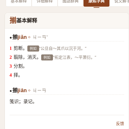
基本解释
详细解释
國語辭典
康熙字典
说文解
揃
基本解释
揃
jiǎn
ㄐㄧㄢˇ
●
剪断。
“公旦自～其爪以沉于河。”
例如
翦除，消灭。
“拓定江表，～平萧衍。”
例如
分割。
择。
揃
jiān
ㄐㄧㄢ
●
笺识；录记。
反馈