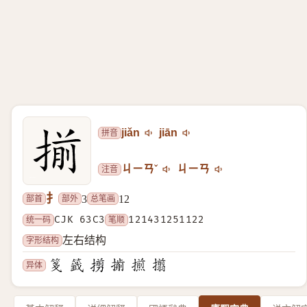
拼音
jiǎn
jiān
注音
ㄐㄧㄢˇ
ㄐㄧㄢ
扌
部首
部外
总笔画
3
12
统一码
CJK 63C3
笔顺
121431251122
字形结构
左右结构
异体