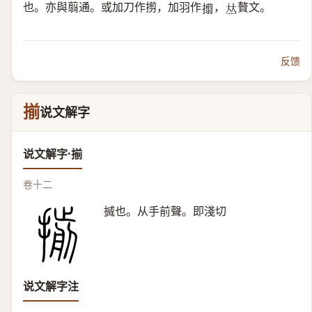
也。亦與翦通。或加刀作㨵，加羽作
，
贅文。
𢸄
𠀤
反馈
揃
说文解字
说文解字·揃
卷十二
搣也。从手前聲。即淺切
说文解字注