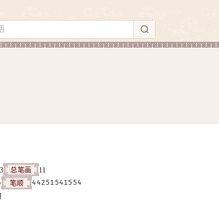
总笔画
3
11
笔顺
4
44251541554
构