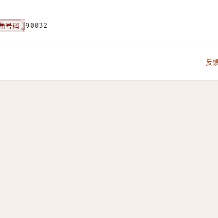
角号码
90032
反