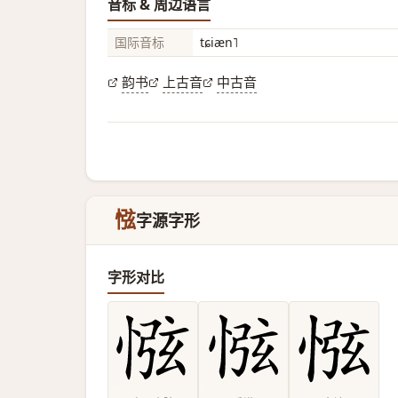
音标 & 周边语言
国际音标
tɕiæn˥
韵书
上古音
中古音
惤
字源字形
字形对比