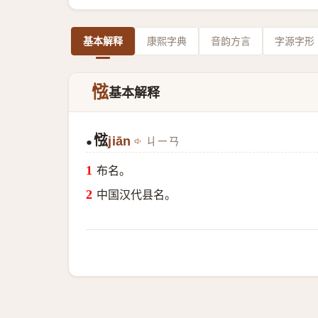
基本解释
康熙字典
音韵方言
字源字形
惤
基本解释
惤
jiān
ㄐㄧㄢ
●
布名。
中国汉代县名。