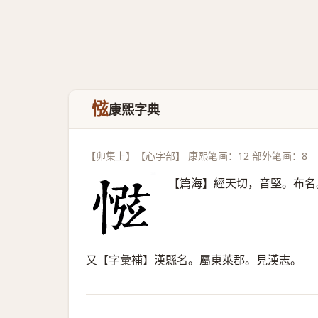
惤
康熙字典
【卯集上】【心字部】 康熙笔画：12 部外笔画：8
【篇海】經天切，音堅。布名
又【字彙補】漢縣名。屬東萊郡。見漢志。