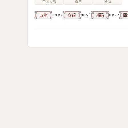
中国大陆
香港
台湾
五笔
仓颉
郑码
四
nxyx
pnyi
uyzz