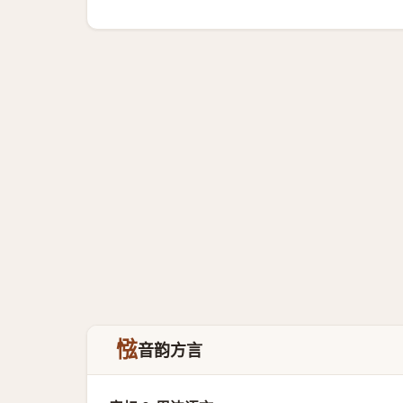
惤
音韵方言