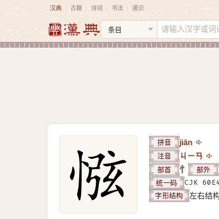
汉典
古籍
诗词
书法
通识
|
|
|
|
拼音
jiān
注音
ㄐㄧㄢ
部首
忄
部外
统一码
CJK 60E
字形结构
左右结