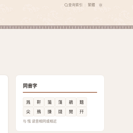
查询索引
繁體
|
同音字
溅
靬
虃
䔐
鵑
囏
尖
鳽
搛
牋
閒
幵
与 惤 读音相同或相近