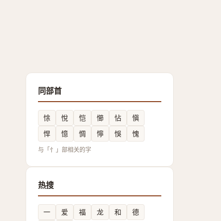
同部首
悇
悅
恺
㦢
怗
愼
悍
憶
惆
懧
悞
愧
与「忄」部相关的字
热搜
一
爱
福
龙
和
德