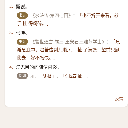
撕裂。
2.
书证
《水浒传·第四七回》
：
「也不拆开来看，就
手 扯 得粉碎。」
张挂。
3.
书证
《警世通言·卷三·王安石三难苏学士》
：
「危
滩急浪中，趁著这刻儿顺风， 扯 了满篷，望前只顾
使去，好不畅快。」
漫无目的的随便闲谈。
4.
例如
如：
、
。
「胡 扯 」
「东拉西 扯 」
反馈