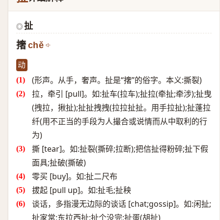
扯
◎
撦
chě
动
(形声。从手，奢声。扯是“撦”的俗字。本义:撕裂)
拉，牵引 [pull]。如:扯车(拉车);扯拉(牵扯;牵涉);扯曳
(拽拉，揪扯);扯扯拽拽(拉拉扯扯。用手拉扯);扯蓬拉
纤(用不正当的手段为人撮合或说情而从中取利的行
为)
撕 [tear]。如:扯裂(撕碎;拉断);把信扯得粉碎;扯下假
面具;扯破(撕破)
零买 [buy]。如:扯二尺布
拔起 [pull up]。如:扯毛;扯秧
谈话，多指漫无边际的谈话 [chat;gossip]。如:闲扯;
扯家常;东拉西扯;扯个没完;扯蛋(胡扯)