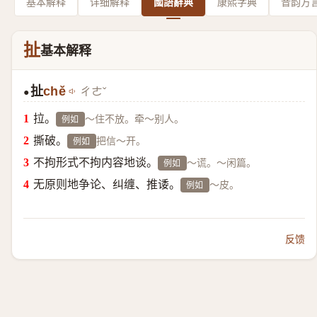
基本解释
详细解释
國語辭典
康熙字典
音韵方
扯
基本解释
扯
chě
ㄔㄜˇ
●
拉。
～住不放。牵～别人。
例如
撕破。
把信～开。
例如
不拘形式不拘内容地谈。
～谎。～闲篇。
例如
无原则地争论、纠缠、推诿。
～皮。
例如
反馈