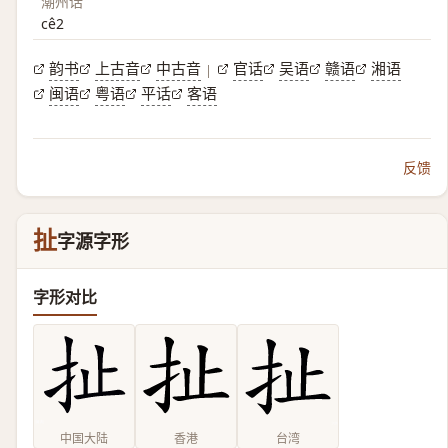
潮州话
cê2
韵书
上古音
中古音
官话
吴语
赣语
湘语
|
闽语
粤语
平话
客语
反馈
扯
字源字形
字形对比
中国大陆
香港
台湾