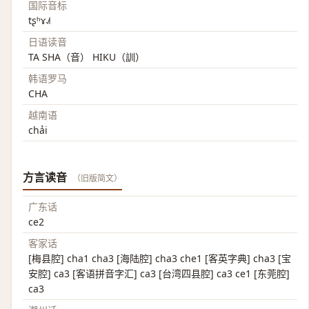
国际音标
tʂʰɤ˨˩˦
日语读音
TA SHA（音） HIKU（訓）
韩语罗马
CHA
越南语
chải
方言读音
（旧版简文）
广东话
ce2
客家话
[梅县腔] cha1 cha3 [海陆腔] cha3 che1 [客英字典] cha3 [宝
安腔] ca3 [客语拼音字汇] ca3 [台湾四县腔] ca3 ce1 [东莞腔]
ca3