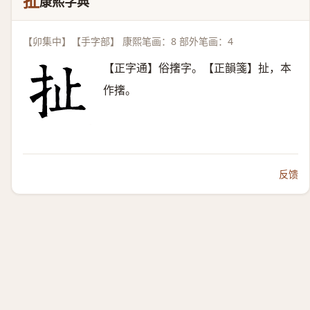
扯
康熙字典
【卯集中】【手字部】 康熙笔画：8 部外笔画：4
【正字通】俗撦字。【正韻箋】扯，本
作撦。
反馈