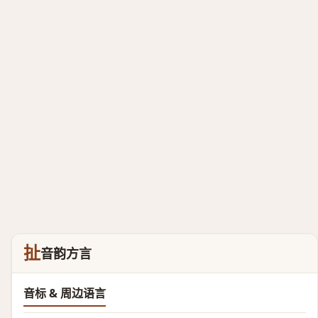
扯
音韵方言
音标 & 周边语言