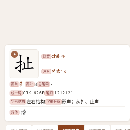
拼音
chě
注音
ㄔㄜˇ
扌
部首
部外
总笔画
3
7
统一码
CJK 626F
笔顺
1212121
字形结构
字形分析
左右结构
形声；从扌、止声
异体