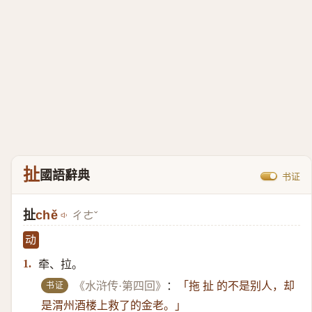
扯
國語辭典
书证
扯
chě
ㄔㄜˇ
动
牵、拉。
1.
书证
《水浒传·第四回》
：
「拖 扯 的不是别人，却
是渭州酒楼上救了的金老。」