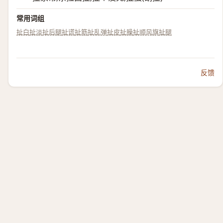
常用词组
扯白
扯淡
扯后腿
扯谎
扯筋
扯乱弹
扯皮
扯臊
扯顺风旗
扯腿
反馈