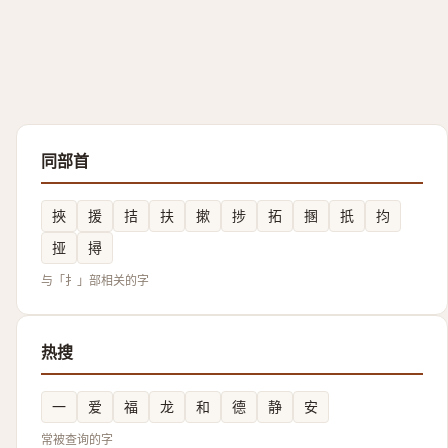
同部首
挾
援
拮
扶
摗
捗
拓
㨡
扺
抣
挜
撏
与「扌」部相关的字
热搜
一
爱
福
龙
和
德
静
安
常被查询的字