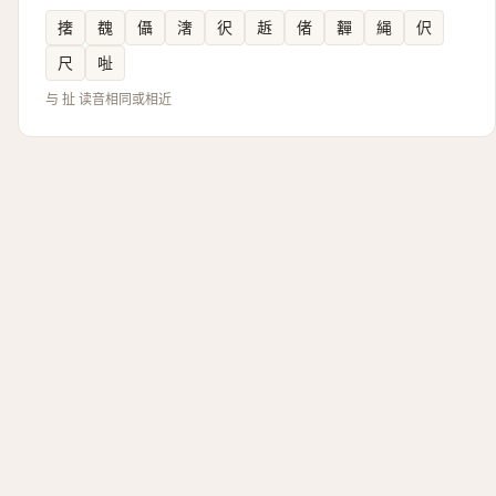
撦
䰩
㒤
㵔
鿈
䞣
偖
奲
䋲
伬
尺
𠳏
与 扯 读音相同或相近