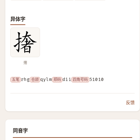
异体字
撦
五笔
rhg
仓颉
qylm
郑码
dii
四角号码
51010
反馈
同音字