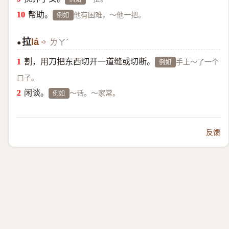
帮助。
他有困难，～他一把。
例如
拉
lá
ㄌㄚˊ
●
割，用刀把东西切开一道缝或切断。
手上～了一个
例如
口子。
闲谈。
～话。～家常。
例如
反馈