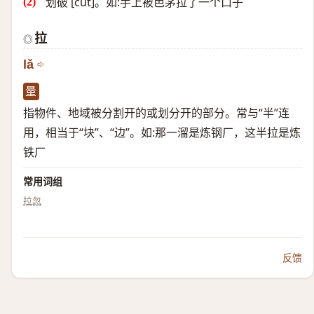
划破 [cut]。如:手上被芭茅拉了一个口子
拉
◎
lǎ
量
指物件、地域被分割开的或划分开的部分。常与“半”连
用，相当于“块”、“边”。如:那一溜是炼钢厂，这半拉是炼
铁厂
常用词组
拉忽
反馈