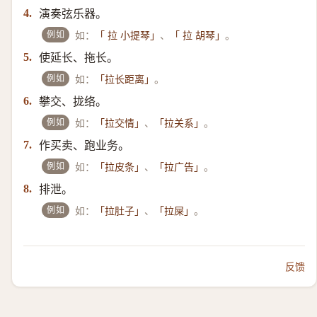
演奏弦乐器。
4.
例如
如：
、
。
「 拉 小提琴」
「 拉 胡琴」
使延长、拖长。
5.
例如
如：
。
「拉长距离」
攀交、拢络。
6.
例如
如：
、
。
「拉交情」
「拉关系」
作买卖、跑业务。
7.
例如
如：
、
。
「拉皮条」
「拉广告」
排泄。
8.
例如
如：
、
。
「拉肚子」
「拉屎」
反馈