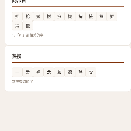
同部首
抷
抢
㨯
拊
擁
拢
捖
掖
㧽
捱
摋
擸
与「扌」部相关的字
热搜
一
爱
福
龙
和
德
静
安
常被查询的字