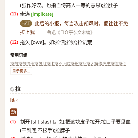
(强作好汉。也指自恃高人一等的意思);拉肚子
牵连
[implicate]
书证
此后的小报，每当攻击胡风时，便往往不免
拉上我
——
鲁迅《且介亭杂文末编》
拖欠 [owe]。如:拉债;拉账;拉饥荒
常用词组
拉帮
拉帮结伙
拉包月
拉比
拉不下脸
拉长
拉扯
拉大旗作虎皮
拉德
拉倒
显示更多...
拉
◎
lá
动
割开 [slit slash]。如:把这块皮子拉开;拉口子要见血
(干到底;不松手);拉脖子