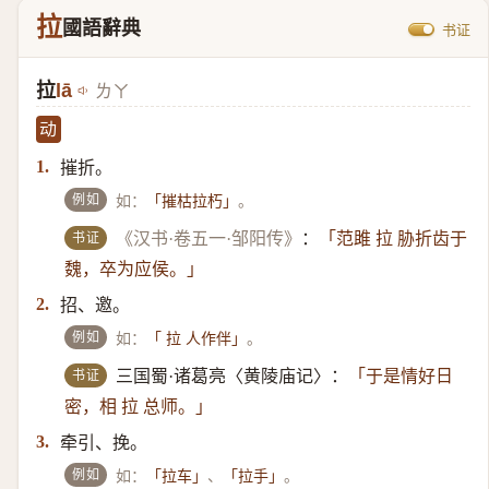
拉
國語辭典
书证
拉
lā
ㄌㄚ
动
摧折。
1.
例如
如：
。
「摧枯拉朽」
书证
《汉书·卷五一·邹阳传》
：
「范雎 拉 胁折齿于
魏，卒为应侯。」
招、邀。
2.
例如
如：
。
「 拉 人作伴」
书证
三国蜀·诸葛亮〈黄陵庙记〉：
「于是情好日
密，相 拉 总师。」
牵引、挽。
3.
例如
如：
、
。
「拉车」
「拉手」