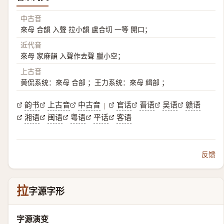
中古音
來母 合韻 入聲 拉小韻 盧合切 一等 開口；
近代音
來母 家麻韻 入聲作去聲 臘小空；
上古音
黄侃系统：來母 合部 ；王力系统：來母 緝部 ；
韵书
上古音
中古音
官话
晋语
吴语
赣语
|
湘语
闽语
粤语
平话
客语
反馈
拉
字源字形
字源演变