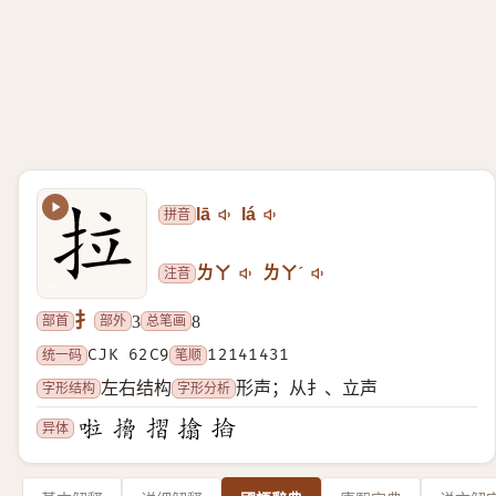
拼音
lā
lá
注音
ㄌㄚ
ㄌㄚˊ
扌
部首
部外
总笔画
3
8
统一码
CJK 62C9
笔顺
12141431
字形结构
字形分析
左右结构
形声；从扌、立声
异体