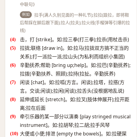
中联句》
例如
拉手(满人久别见面的一种礼节);拉拉(趿拉，即将鞋
后帮踩在脚后跟下面);拉人(拉夫);拉火线(手榴弹等引爆的拉
线)
击，打 [strike]。如:拉三拳(打三拳);拉杀(用杖击杀)
拉拢;联络 [draw in]。如:拉马(拉拢双方搞不正当的
关系);打一派拉一派;拉山头(为私利而组织小集团)
辛勤抚养;帮助 [bring up;help]。如:拉巴(辛勤抚养);
拉拨(辛勤扶养、照顾);拉持(拉扯。辛勤抚养)
闲谈 [chat]。如:拉呱(方言。闲谈);拉塔，拉搭(方
言。交谈;闲谈);拉闲(闲谈);拉舌头(没根据地乱说)
延伸或延长 [stretch]。如:拉叉(肢体伸展开);拉开距
离;拉在后面
牵引乐器的某一部分以演奏 [play stringed musical
instrument]。如:拉胡琴;拉二胡;拉手风琴
大便或小便;排泄 [empty the bowels]。如:拉硬屎