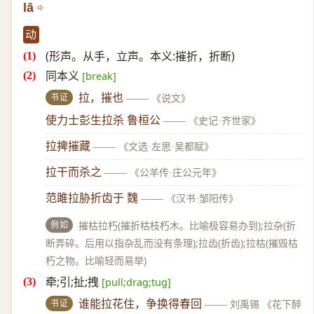
lā
动
(形声。从手，立声。本义:摧折，折断)
同本义
[break]
书证
拉，摧也
——
《说文》
使力士彭生拉杀 鲁桓公
——
《史记·齐世家》
拉捭摧藏
——
《文选·左思·吴都赋》
拉干而杀之
——
《公羊传·庄公元年》
范雎拉胁折齿于 魏
——
《汉书·邹阳传》
例如
摧枯拉朽(摧折枯枝朽木。比喻极容易办到);拉杂(折
断弄碎。后用以指杂乱而没有条理);拉齿(折齿);拉枯(摧毁枯
朽之物。比喻轻而易举)
牵;引;扯;拽
[pull;drag;tug]
书证
谁能拉花住，争换得春回
——
刘禹锡 《花下醉