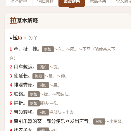
基本解释
详细解释
國語辭典
康熙字典
说文解
拉
基本解释
拉
lā
ㄌㄚ
●
牵，扯，拽。
～车。～网。～下马（喻使某人下
例如
台）。
用车载运。
～货。
例如
使延长。
～延。～伸。
例如
排泄粪便。
～屎。
例如
联络。
～拢。～帮结伙。
例如
摧折。
摧枯～朽。
例如
带领转移。
把部队～出去。
例如
牵引乐器的某一部分使乐器发出声音。
～小提琴。
例如
抚养子女。
～扯。
例如