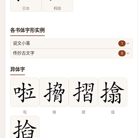
日本
韩国
各书体字形实例
1
说文小篆
6
传抄古文字
异体字
啦
搚
摺
㩉