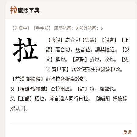
拉
康熙字典
【卯集中】【手字部】 康熙笔画：9 部外笔画：5
【唐韻】盧合切【集韻】【韻會】【正
韻】落合切，
音菈。讀與臘近。【說
𠀤
文】摧也。【廣韻】折也，敗也。【史
記·齊世家】襄公使彭生拉殺魯桓公。
【前漢·鄒陽傳】范睢拉脅折齒於魏。
又【揚雄·校獵賦】猋拉雷厲。【註】拉，風聲也。
又【正韻】招也，諺言邀人同行曰拉。【集韻】搚拹㩉
摺
同。
𠀤
反馈