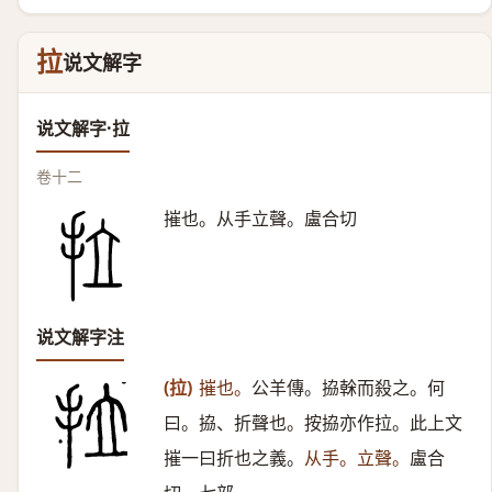
拉
说文解字
说文解字·拉
卷十二
摧也。从手立聲。盧合切
说文解字注
(拉)
摧也。
公羊傳。拹榦而殺之。何
曰。拹、折聲也。按拹亦作拉。此上文
摧一曰折也之義。
从手。立聲。
盧合