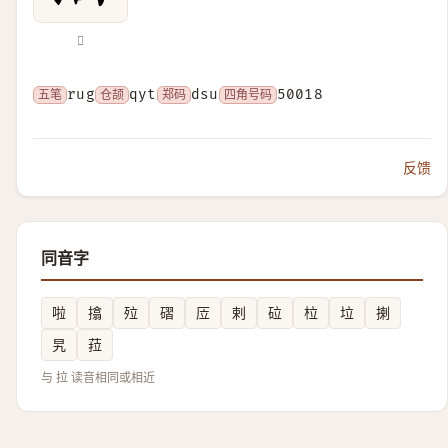
𢰖
五笔
rug
仓颉
qyt
郑码
dsu
四角号码
50018
反馈
同音字
啦
㩉
㱞
磖
㕇
剌
砬
柆
垃
揦
旯
菈
与 拉 读音相同或相近