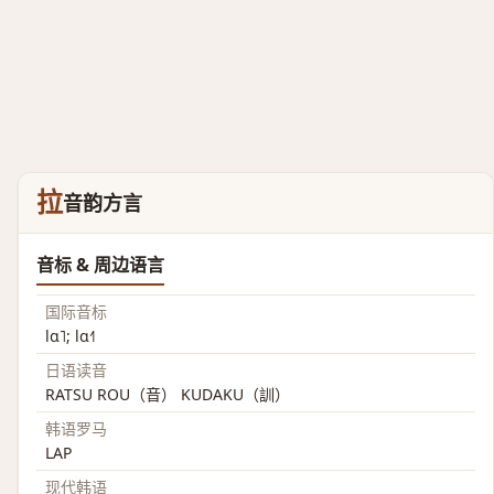
拉
音韵方言
音标 & 周边语言
国际音标
lɑ˥; lɑ˧˥
日语读音
RATSU ROU（音） KUDAKU（訓）
韩语罗马
LAP
现代韩语