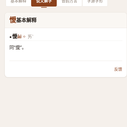
基本解释
说文解字
音韵方言
字源字形
懓
基本解释
懓
ài
ㄞˋ
●
同“
僾
”。
反馈