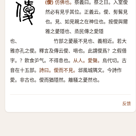
(僾)
仿佛也。
祭義曰。祭之日。入室僾
然必有見乎其位。正義云。僾、髣髴見
也。見、如見親之在神位也。按僾與爾
雅之薆隱也、烝民傳之愛隱
也、 竹部之薆蔽不見也、義相近。若大
雅亦孔之僾。釋言及傳云僾、唈也。此謂僾爲？之假借
字。？飮食屰气。不得息也。
从人。愛聲。
烏代切。古
音在十五部。
詩曰。僾而不見。
邶風城隅文。今詩作
愛。非古也。僾而猶隱然。離騷之薆然也。
反馈