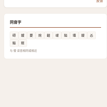
反馈
同音字
碍
嫒
薆
焥
䶣
叆
隘
壒
鑀
㣻
賹
䝽
与 懓 读音相同或相近