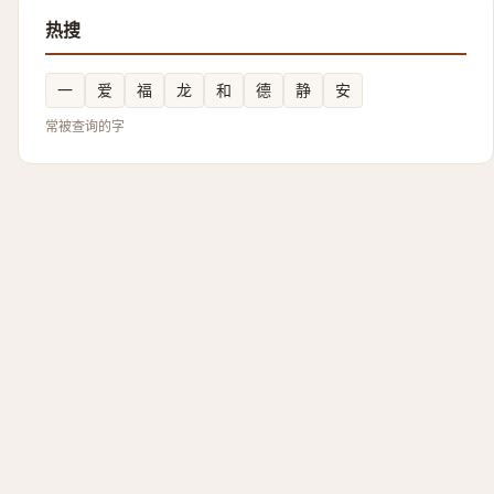
热搜
一
爱
福
龙
和
德
静
安
常被查询的字