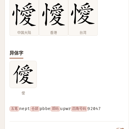
中国大陆
香港
台湾
异体字
僾
五笔
nept
仓颉
pbbe
郑码
upwr
四角号码
92047