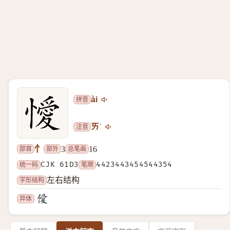
拼音
ài
注音
ㄞˋ
忄
部首
部外
总笔画
3
16
统一码
CJK 61D3
笔顺
4423443454544354
字形结构
左右结构
异体