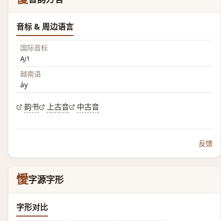
音标 & 周边语言
国际音标
Ąi˥˧
越南语
áy
韵书
上古音
中古音
反馈
懓
字源字形
字形对比