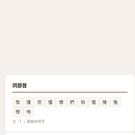
同部首
悂
㦎
怌
㦭
㦗
㥃
怕
憧
愧
悗
悭
怐
与「忄」部相关的字