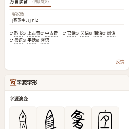
方言读音
（旧版简文）
客家话
[客英字典] ni2
韵书
上古音
中古音
官话
吴语
湘语
闽语
|
粤语
平话
客语
反馈
宐
字源字形
字源演变