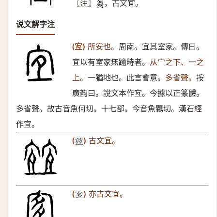
〖注〗
，古文宜。
𠣨
说文解字注
(宐)
所安也。
周南。宜其室家。傳曰。
宜以有室家無踰時者。
从宀之下、一之
上。
一猶地也。此言會意。
多省聲。
按
廣韵曰。說文本作宐。今據以正篆體。
多省聲。故古音魚何切。十七部。今音魚羈切。漢石經
作宜。
(
)
古文宜。
𡪀
(
)
亦古文宜。
𡨆