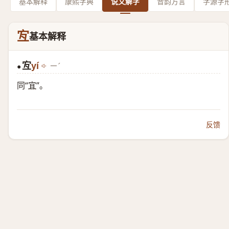
基本解释
康熙字典
说文解字
音韵方言
字源字
宐
基本解释
宐
yí
ㄧˊ
●
同“
宜
”。
反馈