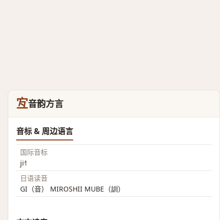
宐
音韵方言
音标 & 周边语言
国际音标
ji˧˥
日语读音
GI（音） MIROSHII MUBE（訓）