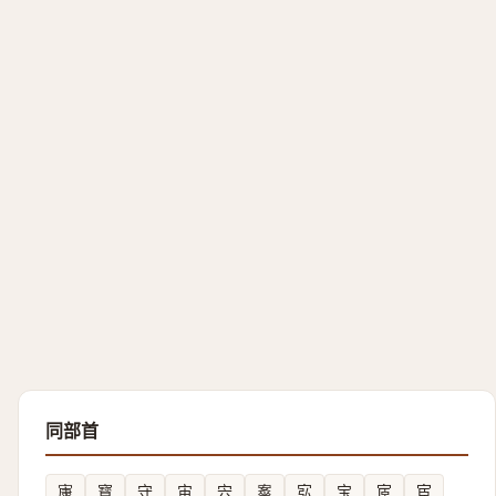
同部首
㝩
寳
守
宙
宍
㝧
宖
宝
宧
宦