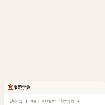
宐
康熙字典
【寅集上】【宀字部】 康熙笔画：7 部外笔画：4