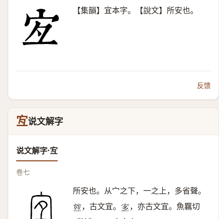
【集韻】宜本字。【說文】所安也。
反馈
宐
说文解字
说文解字·宐
卷七
所安也。从宀之下，一之上，多省聲。
，古文宜。
，亦古文宜。魚羈切
𡪀
𡨆