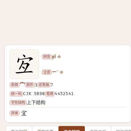
拼音
yí
注音
ㄧˊ
宀
部首
部外
总笔画
3
7
统一码
CJK 5B90
笔顺
4452541
字形结构
上下结构
异体