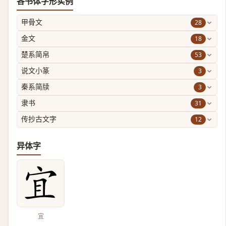
各书体字形实例
28
甲骨文
18
金文
53
楚系简帛
3
说文小篆
3
秦系简牍
31
隶书
12
传抄古文字
异体字
宜