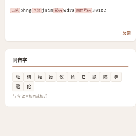
五笔
phng
仓颉
jnim
郑码
wdra
四角号码
30102
反馈
同音字
㺿
柂
䱌
詒
仪
頥
它
讉
䧅
彛
䨨
佗
与 宐 读音相同或相近