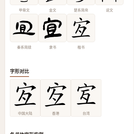
甲骨文
金文
楚系简帛
说文
秦系简牍
隶书
楷书
字形对比
中国大陆
香港
台湾