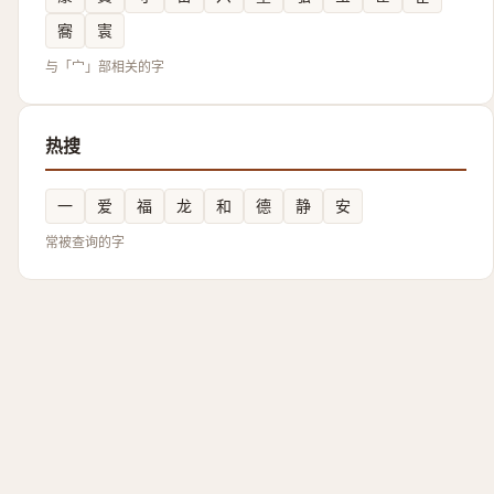
㝯
㝨
与「宀」部相关的字
热搜
一
爱
福
龙
和
德
静
安
常被查询的字