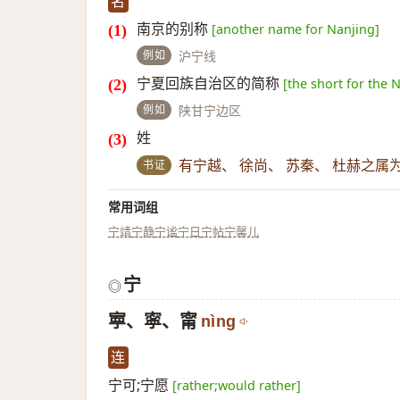
名
南京的别称
[another name for Nanjing]
例如
沪宁线
宁夏回族自治区的简称
[the short for the
例如
陕甘宁边区
姓
书证
有宁越、 徐尚、 苏秦、 杜赫之属
常用词组
宁靖
宁静
宁谧
宁日
宁帖
宁馨儿
宁
◎
寕、寜、甯
nìng
连
宁可;宁愿
[rather;would rather]