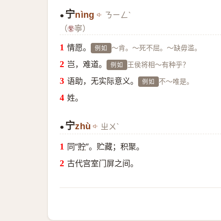
宁
nìng
ㄋㄧㄥˋ
●
（
寧）
情愿。
～肯。～死不屈。～缺毋滥。
例如
岂，难道。
王侯将相～有种乎？
例如
语助，无实际意义。
不～唯是。
例如
姓。
宁
zhù
ㄓㄨˋ
●
同“
貯
”。贮藏；积聚。
古代宫室门屏之间。