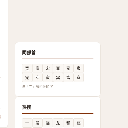
同部首
宽
寱
宋
寞
宯
㝮
宠
㝌
寅
宾
富
宣
与「宀」部相关的字
热搜
馈
一
爱
福
龙
和
德