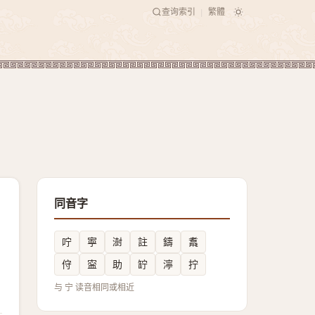
查询索引
繁體
|
同音字
咛
寕
澍
註
鑄
䬡
㑏
寍
助
䍆
濘
拧
与 宁 读音相同或相近