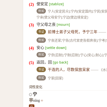
使安定
[stablize]
例如
宁人(安定民众);宁内(安定国内);宁民(安
宁亲(使父母安宁);宁边(使边境安定)
守父母之丧
[mourn]
书证
前博士弟子父母死，予宁三年
——
例如
宁丧还家;宁告(古代官吏告假奔丧);宁考(
安心
[settle down]
例如
宁奈(忍耐);宁耐(忍耐);宁心(安心;耐心)
返回，回
[go back]
书证
干连的人，尽数保放呆家
——
《水
例如
宁家(回家)
词性变化
宁
◎
寧
níng