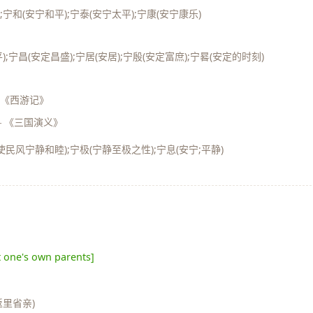
;宁和(安宁和平);宁泰(安宁太平);宁康(安宁康乐)
);宁昌(安定昌盛);宁居(安居);宁殷(安定富庶);宁晷(安定的时刻)
《西游记》
—
《三国演义》
(使民风宁静和睦);宁极(宁静至极之性);宁息(安宁;平静)
it one's own parents]
返里省亲)