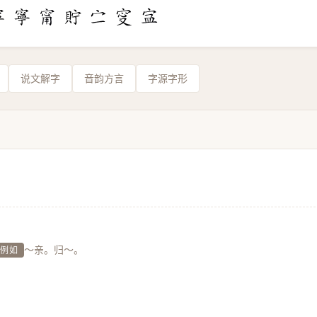
说文解字
音韵方言
字源字形
～亲。归～。
例如