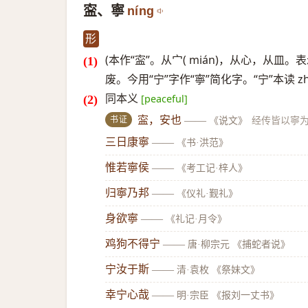
寍、寧
níng
形
(本作“寍”。从宀( mián)，从心，从皿
废。今用“宁”字作“寧”简化字。“宁”本读 
同本义
[peaceful]
书证
寍，安也
——
《说文》
经传皆以寧
三日康寧
——
《书·洪范》
惟若寧侯
——
《考工记·梓人》
归寧乃邦
——
《仪礼·觐礼》
身欲寧
——
《礼记·月令》
鸡狗不得宁
——
唐·柳宗元 《捕蛇者说》
宁汝于斯
——
清·袁枚 《祭妹文》
幸宁心哉
——
明·宗臣 《报刘一丈书》