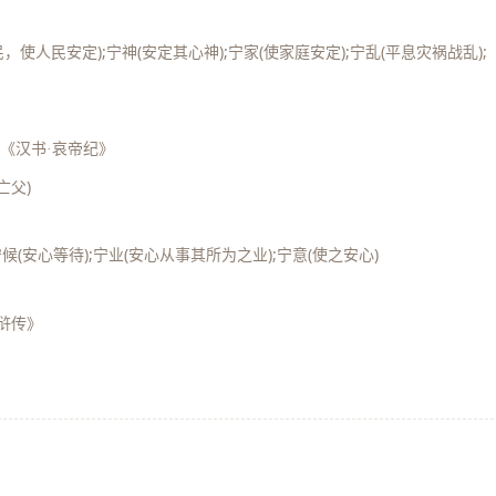
民，使人民安定);宁神(安定其心神);宁家(使家庭安定);宁乱(平息灾祸战乱);
《汉书·哀帝纪》
亡父)
;宁候(安心等待);宁业(安心从事其所为之业);宁意(使之安心)
浒传》