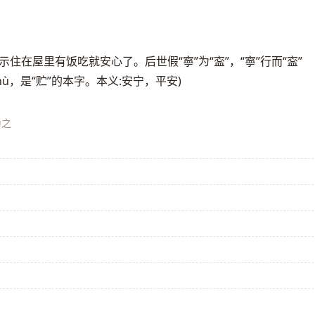
。表示住在屋里有饭吃就安心了。后世假“寧”为“寍”，“寧”行而“寍”
zhù，是“贮”的本字。本义:安宁，平安)
为之