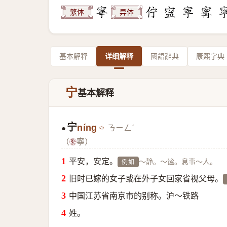
繁体
异体
基本解释
详细解释
國語辭典
康熙字典
宁
基本解释
宁
níng
ㄋㄧㄥˊ
●
（
寧）
平安，安定。
～静。～谧。息事～人。
例如
旧时已嫁的女子或在外子女回家省视父母。
中国江苏省南京市的别称。沪～铁路
姓。