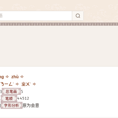
ng
zhù
ㄋㄧㄥˋ
ㄓㄨˋ
总笔画
3
5
笔顺
1
44512
字形分析
构
原为会意