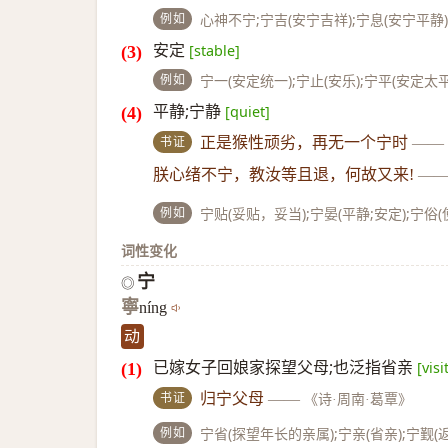
例如
心神不宁;宁吉(安宁吉祥);宁息(安宁平静)
安定
[stable]
例如
宁一(安定统一);宁止(安乐);宁平(安定太平
平静;宁静
[quiet]
书证
正是猴性顽劣，再无一个宁时
——
朕心绪不宁，教汝等且退，何故又来!
—
例如
宁贴(妥贴，妥当);宁晏(平静;安定);宁俗
词性变化
宁
◎
寧
níng
动
已嫁女子回娘家探望父母;也泛指省亲
[vis
书证
归宁父母
——
《诗·周南·葛覃》
例如
宁省(探望年长的亲属);宁亲(省亲);宁觐(