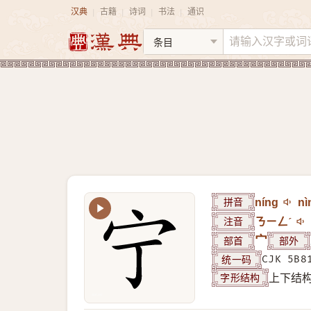
汉典
古籍
诗词
书法
通识
|
|
|
|
拼音
níng
nì
注音
ㄋㄧㄥˊ
部首
宀
部外
统一码
CJK 5B8
字形结构
上下结