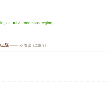
 Ningxia Hui Autonomous Region]
为之谋
——
汉· 贾谊《过秦论》