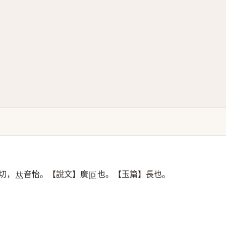
切，
音怡。【說文】廣
也。【玉篇】長也。
𠀤
𦣝