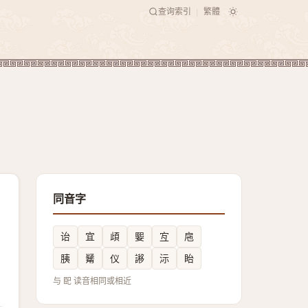
查询索引
繁體
|
同音字
诒
宜
頉
媐
宐
㦾
胰
觺
仪
謻
沶
眙
与 巸 读音相同或相近