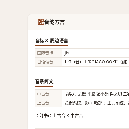
巸
音韵方言
音标 & 周边语言
国际音标
ji˧˥
日语读音
I KI（音） HIROIAGO OOKII（訓
音系简文
中古音
喻以母 之韻 平聲 飴小韻 與之切 三
上古音
黄侃系统：影母 咍部 ；王力系统：餘
韵书
上古音
中古音