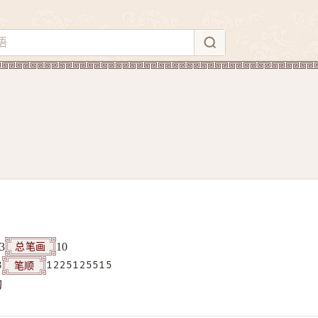
总笔画
3
10
笔顺
8
1225125515
构