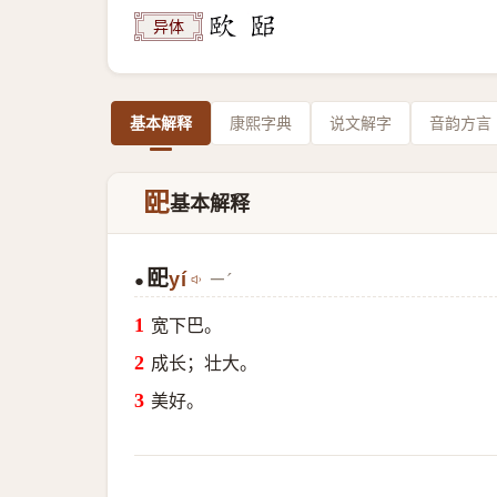
异体
基本解释
康熙字典
说文解字
音韵方言
巸
基本解释
巸
yí
ㄧˊ
●
宽下巴。
成长；壮大。
美好。