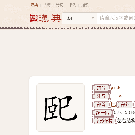
汉典
古籍
诗词
书法
通识
|
|
|
|
拼音
yí
注音
ㄧˊ
部首
巳
部外
统一码
CJK 5DF
字形结构
左右结