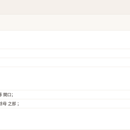
）
等 開口；
母 之部 ；