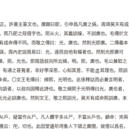
正。許書主篆文也。廣頥曰巸，引申爲凡廣之偁。周頌昊天有成
。熙乃巸之叚借字也。煕从火，其義訓燥，不訓廣也。毛傳於文
有成命傳不同。而敬之傳曰：光，廣也。然則光卽廣。二傳義本
誤。周內史說周易曰：光，遠而自他有耀者也。然則光卽廣可
緝、煕，光也。卽周語叔向所云緝，明。煕，廣也。毛公兼取之
，有通之甚寬者，非好學深思，心知其意，不能
其理也。煕訓
𧗊
多矣。〇文王毛傳曰：緝熙，光明也。此係釋詁而必兼言明者，
向語者，以叔向固釋此詩也。敬之緝熙于光明傳曰光，廣也者，
此光必訓廣也。然則文王、敬之熙訓光，昊天有成命熙訓廣，未
从戶，疑當作从尸。凡人體字多从尸，不當从戶也。顧命：夾兩
雅云：戺，切也。此因堂邊圻堮象人下頜之廣闊，故借以爲名，