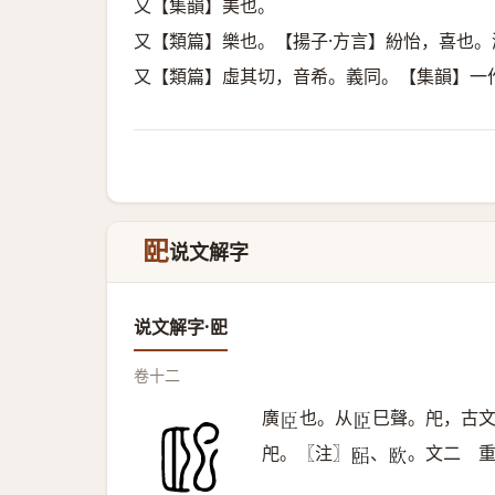
又【集韻】美也。
又【類篇】樂也。【揚子·方言】紛怡，喜也
又【類篇】虛其切，音希。義同。【集韻】一
巸
说文解字
说文解字·巸
卷十二
廣
也。从
巳聲。戺，古
𦣞
𦣝
戺。〖注〗
、
。文二 
𦣤
𣢮