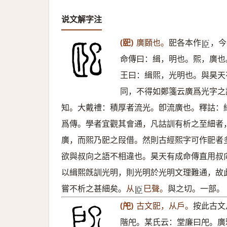
说文解字注
(巸)
廣頥也。
巸各本作
，今
𦣝
命傳曰：緝，明也。熙，廣也
王曰：緝煕，光明也。與昊天
同，不得如鄭箋云廣爲光字之
知。大戴禮：積厚者流光。卽流廣也。釋詁：
爲傳。學者宜觀其會通，凡詁訓有析之至細者
廣，而煕乃巸之叚借。然則古經熙字可作巸者
欲與叔向之語不相違也。昊天有成命傳直用叔
以緝熙旣訓光明，則光明於光明文理難通，故
嘗不析之甚細矣。
从
巳聲。
與之切。一部。
𦣝
(戺)
古文巸，从戶。
按此古文
階戺。某氏云：堂廉曰戺。廣