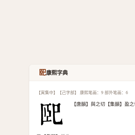
巸
康熙字典
【寅集中】【己字部】 康熙笔画：9 部外笔画：6
【唐韻】與之切【集韻】盈之