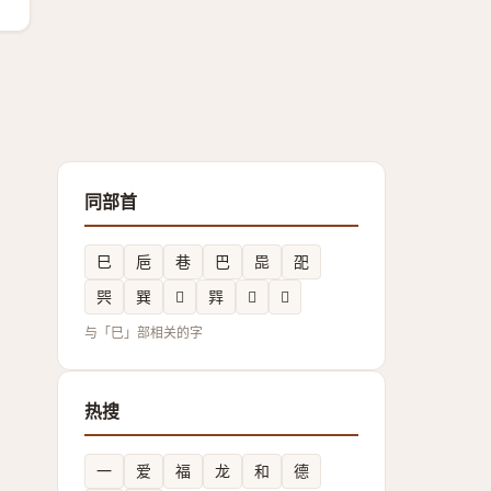
同部首
巳
巵
巷
巴
巼
巶
巺
巽
𢁂
𢁅
𢁊
𢀸
与「巳」部相关的字
热搜
一
爱
福
龙
和
德