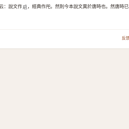
云：說文作
，經典作戺。然則今本說文異於唐時也。然唐時已
𢨪
反