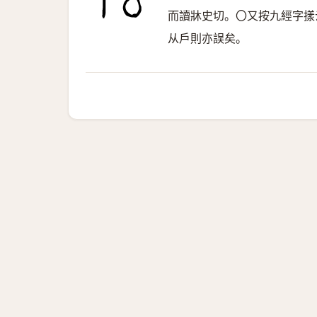
而讀牀史切。〇又按九經字㨾
从戶則亦誤矣。