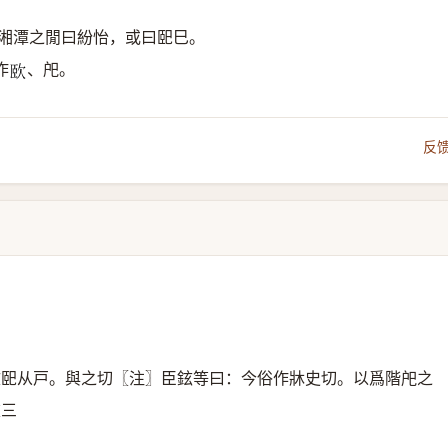
。湘潭之閒曰紛怡，或曰巸巳。
作
、戺。
𣢮
反
文巸从戸。與之切〖注〗臣鉉等曰：今俗作牀史切。以爲階戺之
重三