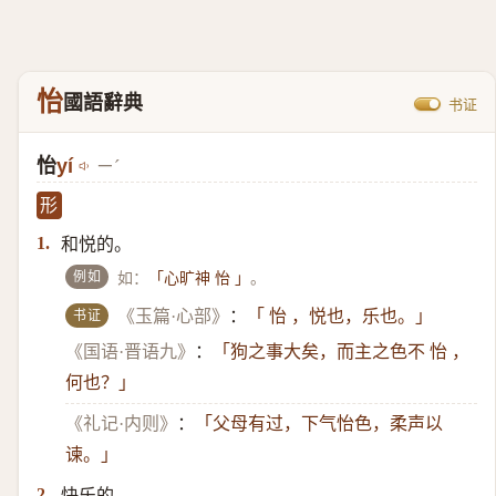
怡
國語辭典
书证
怡
yí
ㄧˊ
形
和悦的。
1.
例如
如：
。
「心旷神 怡 」
书证
《玉篇·心部》
：
「 怡 ，悦也，乐也。」
《国语·晋语九》
：
「狗之事大矣，而主之色不 怡 ，
何也？」
《礼记·内则》
：
「父母有过，下气怡色，柔声以
谏。」
快乐的。
2.