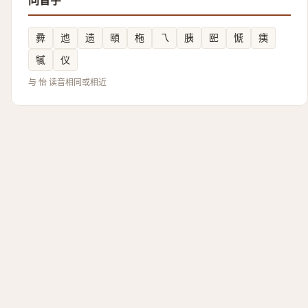
同音字
彛
迆
遗
頤
柂
乁
胰
巸
㥴
痍
㹑
仪
与 怡 读音相同或相近