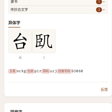
1
隶书
2
传抄古文字
异体字
台
𠙉
五笔
nckg
仓颉
pir
郑码
uzj
四角号码
93060
反馈