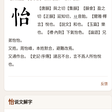
【唐韻】與之切【集韻】【韻會】盈之
切【正韻】延知切，
音飴。【爾雅·釋
𠀤
言】悅也。【說文】和也。【玉篇】樂
也。【禮·內則】下氣怡色。【論語】兄
弟怡怡。
又姓。周怡峰，本姓默合，避難改焉。
又通作台。【史記·序傳】諸呂不台，言不爲人所怡悅
也。
反馈
怡
说文解字