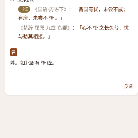
书证
《国语·周语下》
：
「晋国有忧，未尝不戚；
有庆，未尝不 怡 。」
《楚辞·屈原·九章·哀郢》
：
「心不 怡 之长久兮，忧
与愁其相接。」
名
姓。如北周有 怡 峰。
反馈