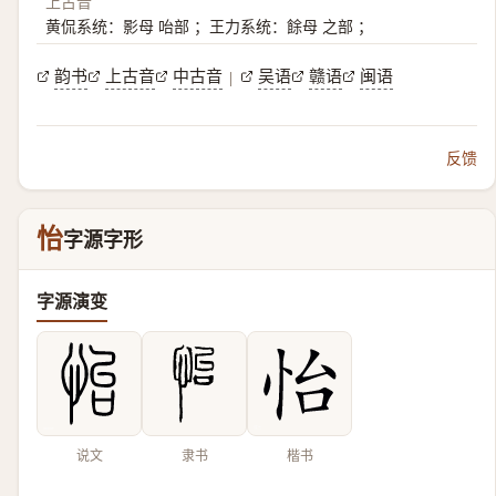
上古音
黄侃系统：影母 咍部 ；王力系统：餘母 之部 ；
韵书
上古音
中古音
吴语
赣语
闽语
|
反馈
怡
字源字形
字源演变
说文
隶书
楷书