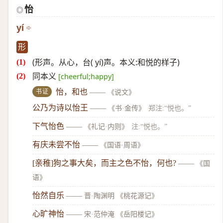
怡
◎
yí
形
(形声。从心，台( yí)声。本义:和悦的样子)
同本义
[cheerful;happy]
书证
怡，和也
——
《说文》
公乃为诗以怡王
——
《书·金传》
郑注:“悦也。”
下气怡色
——
《礼记·内则》
注:“悦也。”
有庆未尝不怡
——
《国语·周语》
[亲稚]狗之事大矣，而主之色不怡，何也?
——
《国
语》
怡然自乐
——
晋·陶渊明 《桃花源记》
心旷神怡
——
宋·范仲淹 《岳阳楼记》