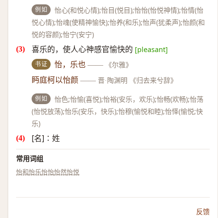
例如
怡心(和悦心情);怡目(悦目);怡怡(怡悦神情);怡情(怡
悦心情);怡魂(使精神愉快);怡养(和乐);怡声(犹柔声);怡颜(和
悦的容颜);怡宁(安宁)
喜乐的，使人心神感官愉快的
[pleasant]
书证
怡，乐也
——
《尔雅》
眄庭柯以怡颜
——
晋·陶渊明 《归去来兮辞》
例如
怡色;怡愉(喜悦);怡裕(安乐，欢乐);怡畅(欢畅);怡荡
(怡悦放荡);怡乐(安乐，快乐);怡穆(愉悦和睦);怡怿(愉悦;快
乐)
[名]∶姓
常用词组
怡和
怡乐
怡怡
怡然
怡悦
反馈