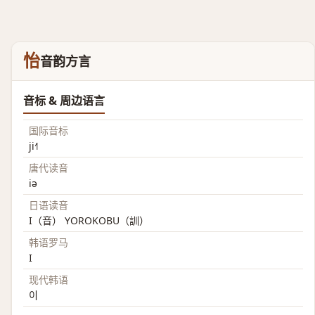
怡
音韵方言
音标 & 周边语言
国际音标
ji˧˥
唐代读音
iə
日语读音
I（音） YOROKOBU（訓）
韩语罗马
I
现代韩语
이