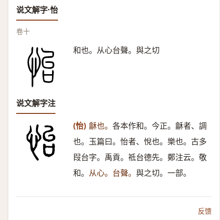
说文解字·怡
卷十
和也。从心台聲。與之切
说文解字注
(怡)
龢也。
各本作和。今正。龢者、調
也。玉篇曰。怡者、悅也。樂也。古多
叚台字。禹貢。祗台德先。鄭注云。敬
和。
从心。台聲。
與之切。一部。
反馈