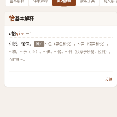
基本解释
详细解释
國語辭典
康熙字典
说文解
怡
基本解释
怡
yí
ㄧˊ
●
和悦，愉快。
～色（容色和悦）。～声（语声和悦）。
例如
～和。～乐（ lè ）。～神。～悦。～目（快意于所见，悦目）。
心旷神～。
反馈