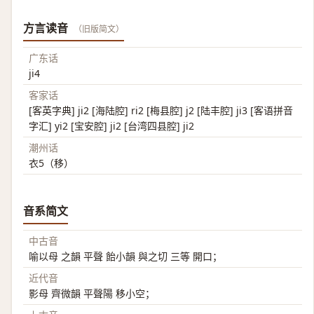
方言读音
（旧版简文）
广东话
ji4
客家话
[客英字典] ji2 [海陆腔] ri2 [梅县腔] j2 [陆丰腔] ji3 [客语拼音
字汇] yi2 [宝安腔] ji2 [台湾四县腔] ji2
潮州话
衣5（移）
音系简文
中古音
喻以母 之韻 平聲 飴小韻 與之切 三等 開口；
近代音
影母 齊微韻 平聲陽 移小空；