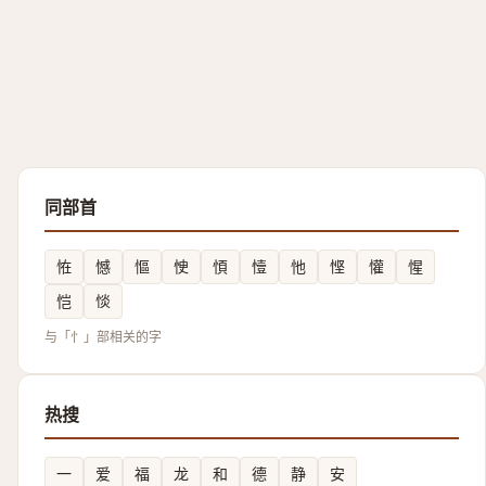
同部首
恠
憾
慪
㤤
㥧
㦉
忚
悭
懽
惺
恺
惔
与「忄」部相关的字
热搜
一
爱
福
龙
和
德
静
安