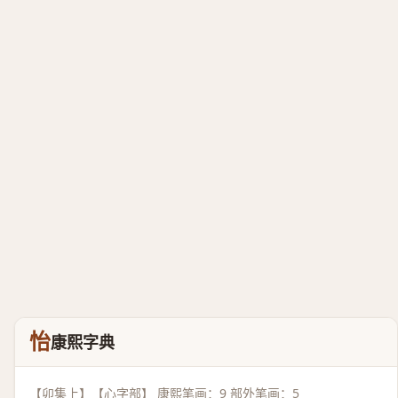
怡
康熙字典
【卯集上】【心字部】 康熙笔画：9 部外笔画：5