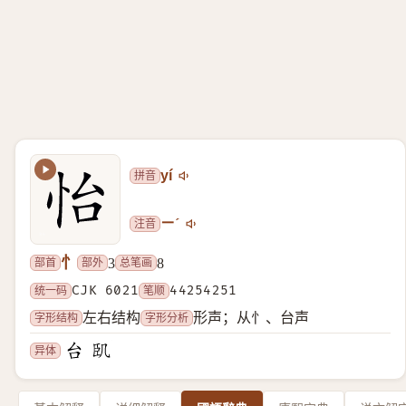
拼音
yí
注音
ㄧˊ
忄
部首
部外
总笔画
3
8
统一码
CJK 6021
笔顺
44254251
字形结构
字形分析
左右结构
形声；从忄、台声
异体