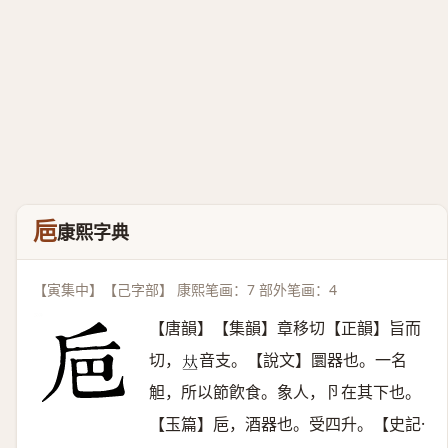
巵
康熙字典
【寅集中】【己字部】 康熙笔画：7 部外笔画：4
【唐韻】【集韻】章移切【正韻】旨而
切，
音支。【說文】圜器也。一名
𠀤
觛，所以節飮食。象人，卪在其下也。
【玉篇】巵，酒器也。受四升。【史記·