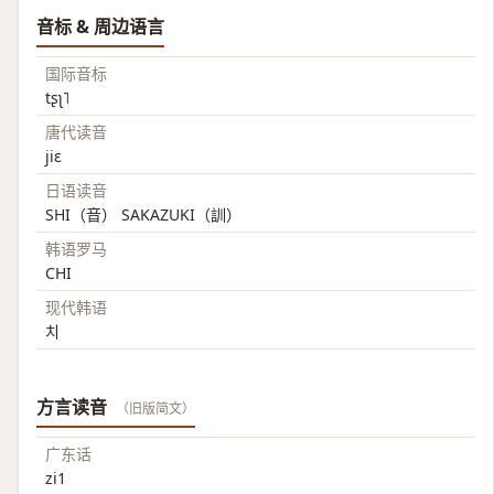
音标 & 周边语言
国际音标
tʂʅ˥
唐代读音
jiɛ
日语读音
SHI（音） SAKAZUKI（訓）
韩语罗马
CHI
现代韩语
치
方言读音
（旧版简文）
广东话
zi1