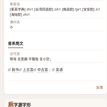
客家话
[客英字典] zhi1 [台湾四县腔] zih1 [梅县腔] tje1 [宝安腔] zi1
[海陆腔] zhi1
潮州话
i5
音系简文
近代音
照母 支思韻 平聲陰 支小空；
韵书
上古音
中古音
吴语
|
反馈
巵
字源字形