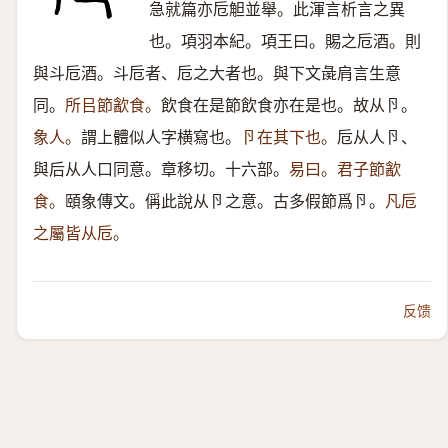
急就篇亦卮觛並舉。此渾言析言之異
也。項羽本紀。項王曰。賜之卮酒。則
與斗卮酒。斗卮者、卮之大者也。與下文彘肩言生意
同。
所㠯節㱃食。
飲食在是節飲食亦在是也。故从卪。
象人。
謂上體似人字横寫也。
卪在其下也。
卮从人卪、
與后从人口同意。章移切。十六部。
易曰。君子節㱃
食。
頤象傳文。偁此說从卪之意。古多假節爲卪。
凡卮
之屬皆从卮。
反馈