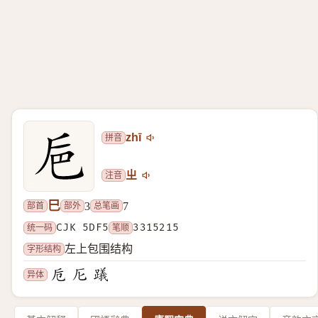
拼音
zhī
注音
ㄓ
巳
部首
部外
总笔画
3
7
统一码
CJK 5DF5
笔顺
3315215
字形结构
左上包围结构
异体