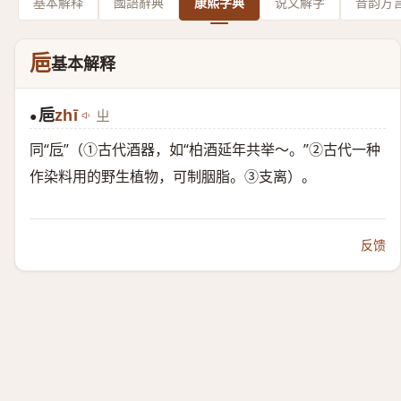
基本解释
國語辭典
康熙字典
说文解字
音韵方
巵
基本解释
巵
zhī
ㄓ
●
同“
卮
”（①古代酒器，如“柏酒延年共举～。”②古代一种
作染料用的野生植物，可制胭脂。③支离）。
反馈