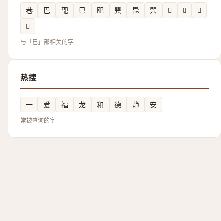
巷
巴
巶
巳
巸
巽
巼
巺
𢁈
𢁀
𢁑
𢁆
与「巳」部相关的字
热搜
一
爱
福
龙
和
德
静
安
常被查询的字