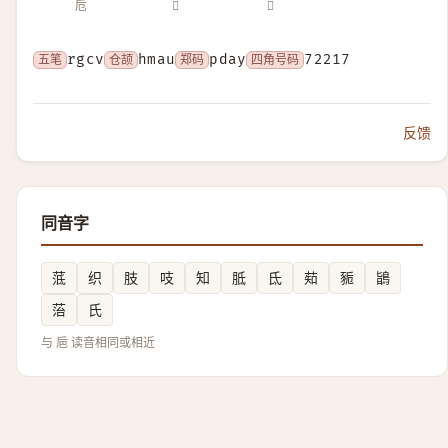
卮
𠨬
𨆋
五笔
rgcv
仓颉
hmau
郑码
pday
四角号码
72217
反馈
同音字
䓜
织
肢
吱
知
胝
氐
䓡
䝈
鴲
菭
氏
与 巵 读音相同或相近