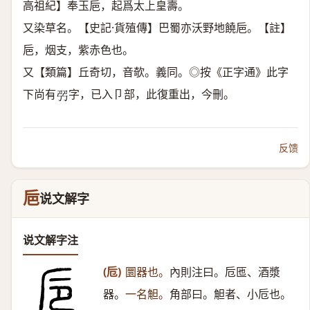
高祖紀】奉玉巵，起爲太上皇壽。
又染草名。【史記·貨殖傳】巴蜀亦沃野地饒巵。【註】
巵，烟支，紫赤色也。
又【類篇】丘奇切，音欹。義同。◎按《正字通》此字
下尚有
字，已入卩部，此復重出，今刪。
𠨓
反馈
巵
说文解字
说文解字注
(卮)
圜器也。
內則注曰。卮匜、酒漿
器。
一名觛。
角部曰。觛者、小卮也。