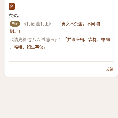
名
衣架。
书证
《礼记·曲礼上》
：
「男女不杂坐，不同 椸
枷。」
《清史稿·卷八六·礼志五》
：
「并设床榻、衾枕、楎 椸
、帷幔，如生事仪。」
反馈