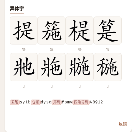
异体字
提
箷
㮛
䈕
𤕮
𤕴
𤖌
𥠥
五笔
sytb
仓颉
dysd
郑码
fsmy
四角号码
48912
反馈