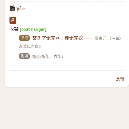
箷
yí
名
衣架
[coat hanger]
书证
某氏室无完器，椸无完衣
——
柳宗元 《三戒·
永某氏之鼠》
例如
椸枷(椸架。衣架)
反馈