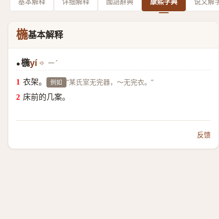
基本解释
详细解释
國語辭典
康熙字典
说文解
椸
基本解释
椸
yí
ㄧˊ
●
衣架。
“某氏室无完器，～无完衣。”
例如
床前的几案。
反馈