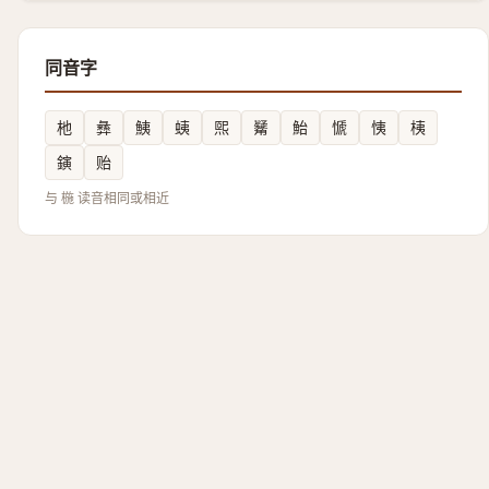
同音字
杝
彝
鮧
蛦
煕
觺
鮐
㥴
恞
桋
鏔
贻
与 椸 读音相同或相近