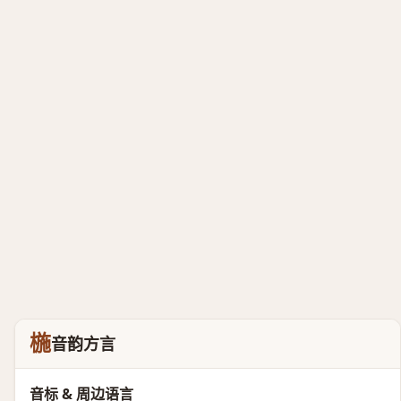
椸
音韵方言
音标 & 周边语言