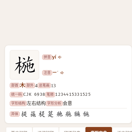
拼音
yí
注音
ㄧˊ
木
部首
部外
总笔画
4
13
统一码
CJK 6938
笔顺
1234415331525
字形结构
字形分析
左右结构
会意
异体