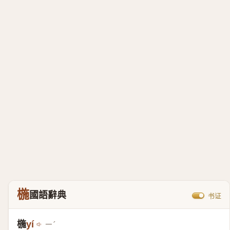
椸
國語辭典
书证
椸
yí
ㄧˊ