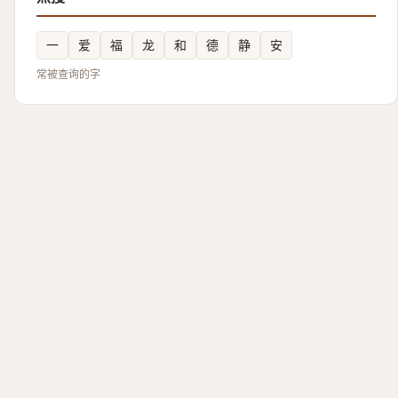
一
爱
福
龙
和
德
静
安
常被查询的字