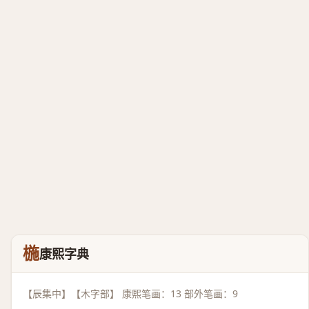
椸
康熙字典
【辰集中】【木字部】 康熙笔画：13 部外笔画：9