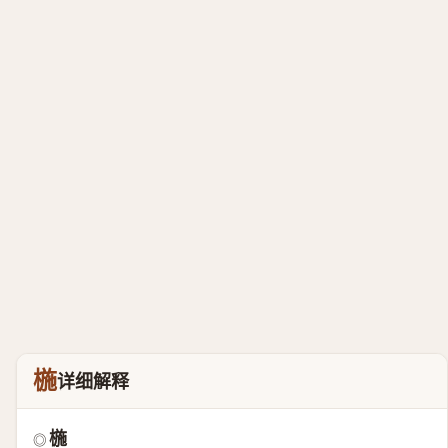
椸
详细解释
椸
◎