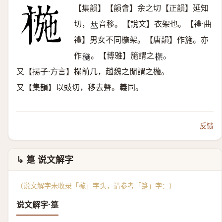
【集韻】【韻會】余之切【正韻】延知
切，
音移。【說文】衣架也。【禮·曲
𠀤
禮】男女不同椸架。【唐韻】作箷。亦
作
。【博雅】箷謂之
。
𥠥
𣕧
又【揚子·方言】榻前几，趙魏之閒謂之椸。
又【集韻】以豉切，移去聲。義同。
反馈
↳ 䈕 说文解字
（说文解字未收录「椸」字头，请参考「
䈕
」字：）
说文解字·䈕