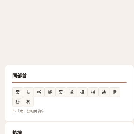
同部首
枽
㭕
檊
榩
栾
櫞
椩
梯
枀
橬
榜
楬
与「木」部相关的字
热搜