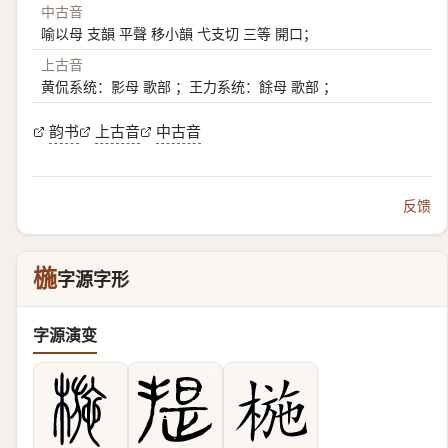
中古音
喻以母 支韻 平聲 移小韻 弋支切 三等 開口；
上古音
黄侃系统：影母 歌部 ；王力系统：餘母 歌部 ；
韵书
上古音
中古音
反馈
椸
字源字形
字源演变