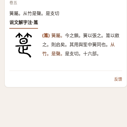
卷五
簧屬。从竹是聲。是支切
说文解字注·䈕
(䈕)
簧屬。
今之鎖。簧以張之。䈕以斂
之。則启矣。其用與笙中簧同也。
从
竹。是聲。
是支切。十六部。
反馈