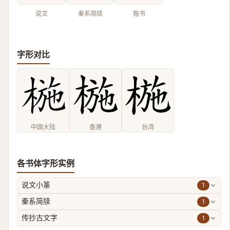
说文
秦系简牍
楷书
字形对比
中国大陆
香港
台湾
各书体字形实例
1
说文小篆
1
秦系简牍
1
传抄古文字