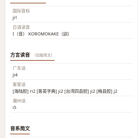
国际音标
ji˧˥
日语读音
I（音） KOROMOKAKE（訓）
方言读音
（旧版简文）
广东话
ji4
客家话
[海陆腔] ri2 [客英字典] ji2 [台湾四县腔] ji2 [梅县腔] j2
潮州话
i5
音系简文