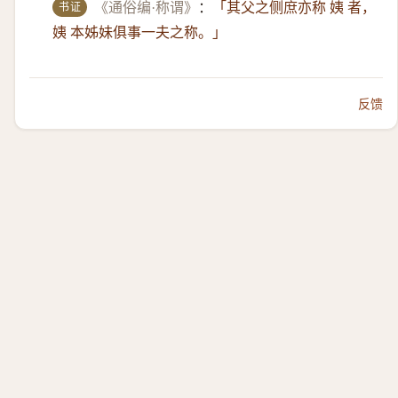
书证
《通俗编·称谓》
：
「其父之侧庶亦称 姨 者，
姨 本姊妹俱事一夫之称。」
反馈