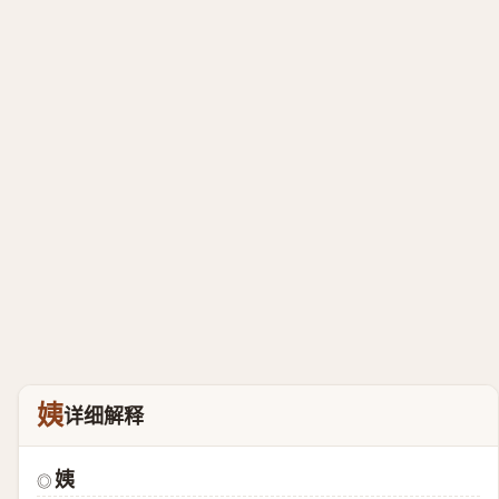
姨
详细解释
姨
◎