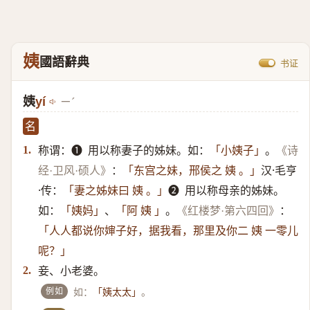
姨
國語辭典
书证
姨
yí
ㄧˊ
名
称谓：➊ ​ 用以称妻子的姊妹。如：
。
1.
「小姨子」
《诗
：
汉·毛亨
经·卫风·硕人》
「东宫之妹，邢侯之 姨 。」
·传：
➋ ​ 用以称母亲的姊妹。
「妻之姊妹曰 姨 。」
如：
、
。
：
「姨妈」
「阿 姨 」
《红楼梦·第六四回》
「人人都说你婶子好，据我看，那里及你二 姨 一零儿
呢？」
妾、小老婆。
2.
例如
如：
。
「姨太太」