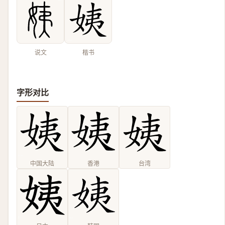
说文
楷书
字形对比
中国大陆
香港
台湾