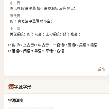
中古音
喻以母 脂韻 平聲 姨小韻 以脂切 三等 開口；
近代音
影母 齊微韻 平聲陽 移小空；
上古音
黄侃系统：影母 灰部 ；王力系统：餘母 脂部 ；
韵书
上古音
中古音
官话
晋语
吴语
赣语
|
湘语
闽语
粤语
平话
客语
反馈
姨
字源字形
字源演变