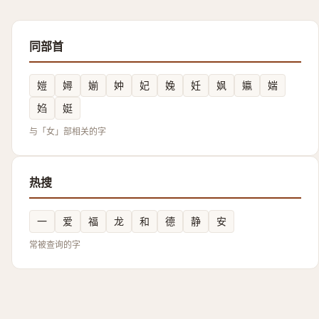
同部首
㜐
㜦
媊
妕
妃
婏
妊
㚯
㜲
媏
㛀
娗
与「女」部相关的字
热搜
一
爱
福
龙
和
德
静
安
常被查询的字