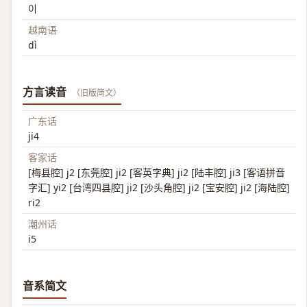
이
越南语
dì
方言读音
（旧版简文）
广东话
ji4
客家话
[梅县腔] j2 [东莞腔] ji2 [客英字典] ji2 [陆丰腔] ji3 [客语拼音
字汇] yi2 [台湾四县腔] ji2 [沙头角腔] ji2 [宝安腔] ji2 [海陆腔]
ri2
潮州话
i5
音系简文