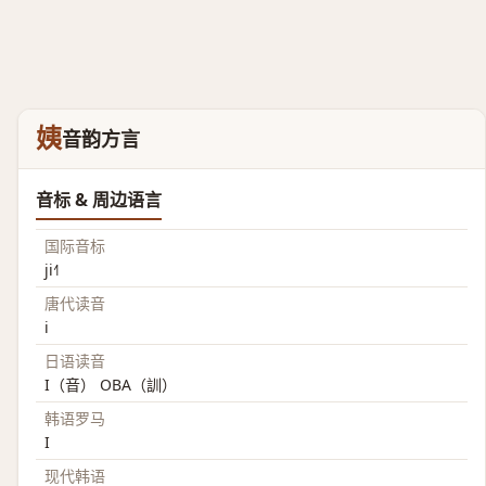
姨
音韵方言
音标 & 周边语言
国际音标
ji˧˥
唐代读音
i
日语读音
I（音） OBA（訓）
韩语罗马
I
现代韩语