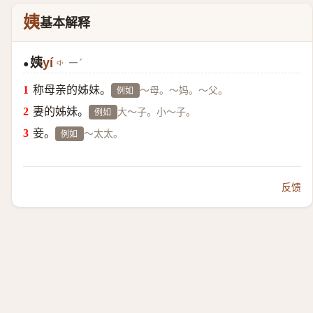
姨
基本解释
姨
yí
ㄧˊ
●
称母亲的姊妹。
～母。～妈。～父。
例如
妻的姊妹。
大～子。小～子。
例如
妾。
～太太。
例如
反馈