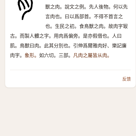
獸之肉。說文之例。先人後物。何以先
言肉也。曰以爲部首。不得不首言之
也。生民之初。食鳥獸之肉。故肉字冣
古。而製人體之字。用肉爲偏旁。是亦假借也。人曰
肌。鳥獸曰肉。此其分別也。引伸爲爾雅肉好、樂記廉
肉字。
象形。
如六切。三部。
凡肉之屬皆从肉。
反馈