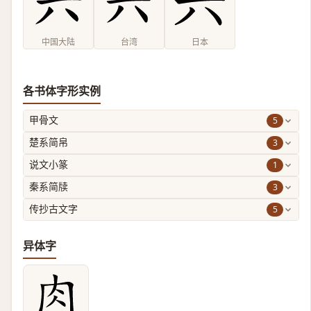
中国大陆
台湾
日本
各书体字形实例
5
甲骨文
3
楚系简帛
1
说文小篆
3
秦系简牍
5
传抄古文字
异体字