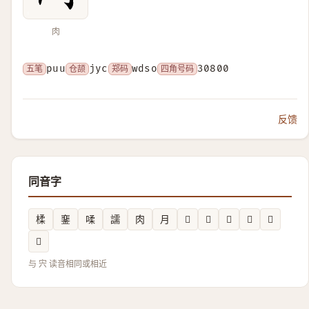
肉
五笔
puu
仓颉
jyc
郑码
wdso
四角号码
30800
反馈
同音字
楺
䥆
㖻
譳
肉
月
𥥀
𥭊
𧻣
𱣑
𩜷
𪠼
与 宍 读音相同或相近