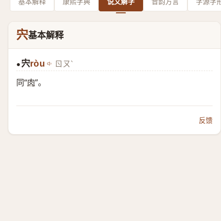
基本解释
康熙字典
说文解字
音韵方言
字源字
宍
基本解释
宍
ròu
ㄖㄡˋ
●
同“
肉
”。
反馈