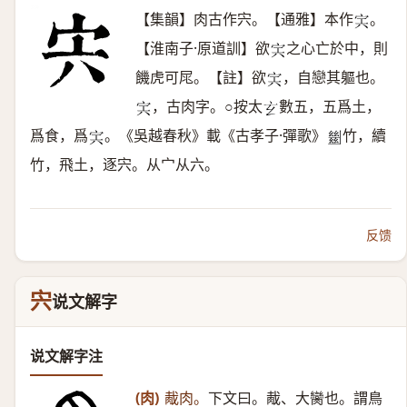
【集韻】肉古作宍。【通雅】本作
。
𡧢
【淮南子·原道訓】欲
之心亡於中，則
𡧢
饑虎可㞑。【註】欲
，自戀其軀也。
𡧢
，古肉字。○按太
數五，五爲土，
𡧢
𤣥
爲食，爲
。《吳越春秋》載《古孝子·彈歌》
竹，續
𡧢
𢇍
竹，飛土，逐宍。从宀从六。
反馈
宍
说文解字
说文解字注
(肉)
胾肉。
下文曰。胾、大臠也。謂鳥