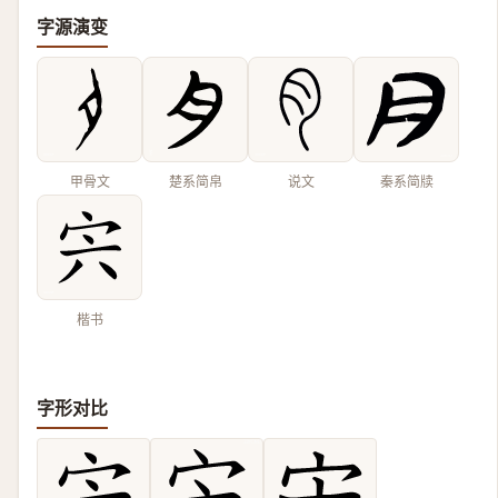
字源演变
甲骨文
楚系简帛
说文
秦系简牍
楷书
字形对比