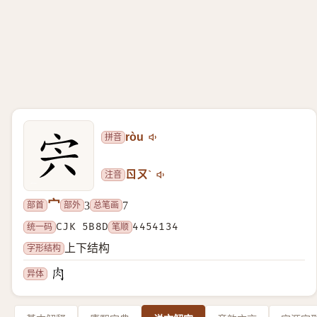
拼音
ròu
注音
ㄖㄡˋ
宀
部首
部外
总笔画
3
7
统一码
CJK 5B8D
笔顺
4454134
字形结构
上下结构
异体