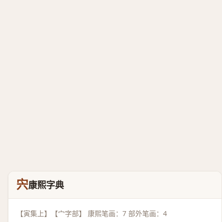
宍
康熙字典
【寅集上】【宀字部】 康熙笔画：7 部外笔画：4