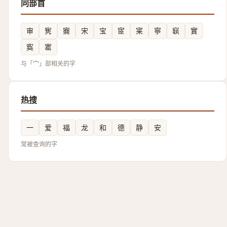
同部首
审
㝦
㝯
宋
宝
宧
宷
寧
㝪
實
寏
寚
与「宀」部相关的字
热搜
一
爱
福
龙
和
德
静
安
常被查询的字