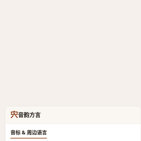
宍
音韵方言
音标 & 周边语言