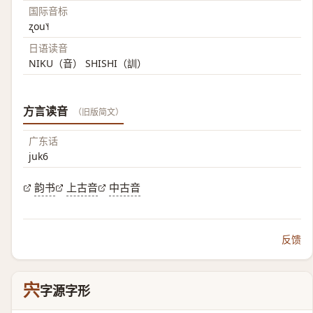
国际音标
ʐou˥˧
日语读音
NIKU（音） SHISHI（訓）
方言读音
（旧版简文）
广东话
juk6
韵书
上古音
中古音
反馈
宍
字源字形