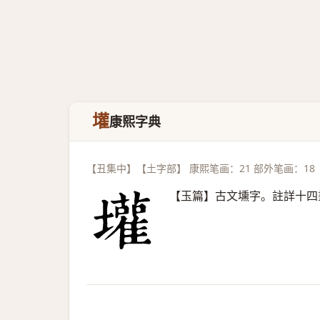
壦
康熙字典
【丑集中】【土字部】 康熙笔画：21 部外笔画：18
【玉篇】古文壎字。註詳十四