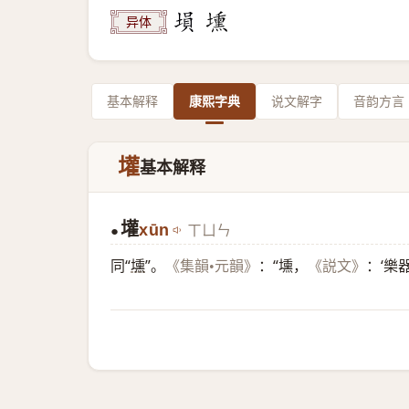
异体
基本解释
康熙字典
说文解字
音韵方言
壦
基本解释
壦
xūn
ㄒㄩㄣ
●
同“
壎
”。
：“壎，
：‘樂
《集韻•元韻》
《説文》