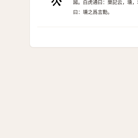
嘂。白虎通曰：樂記云，壎，
曰：壎之爲言勳。