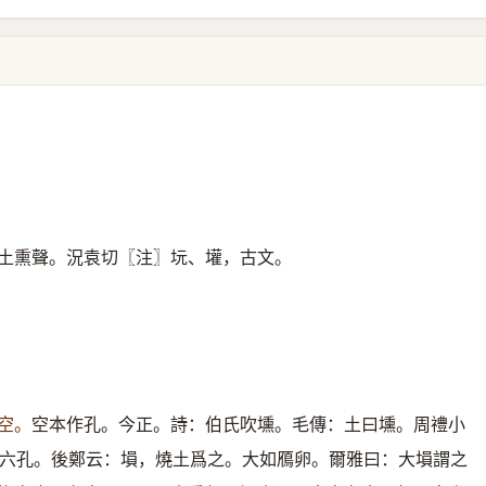
土熏聲。況袁切〖注〗坃、壦，古文。
空。
空本作孔。今正。詩：伯氏吹壎。毛傳：土曰壎。周禮小
六孔。後鄭云：塤，燒土爲之。大如鴈卵。爾雅曰：大塤謂之