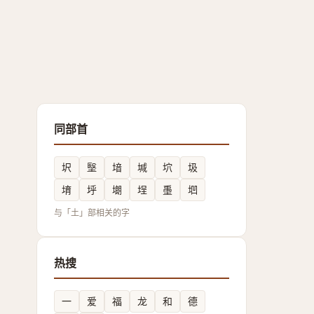
同部首
㘮
㙠
堷
堿
坹
圾
堉
垀
㙟
埕
㙑
垇
与「土」部相关的字
热搜
一
爱
福
龙
和
德