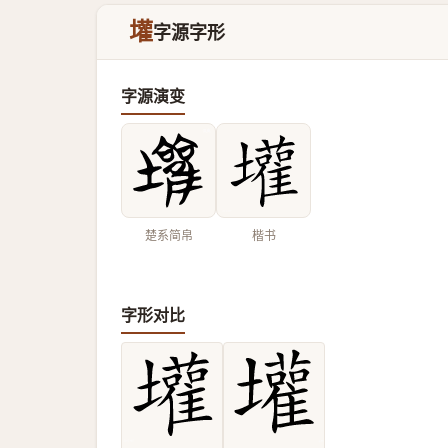
壦
字源字形
字源演变
楚系简帛
楷书
字形对比