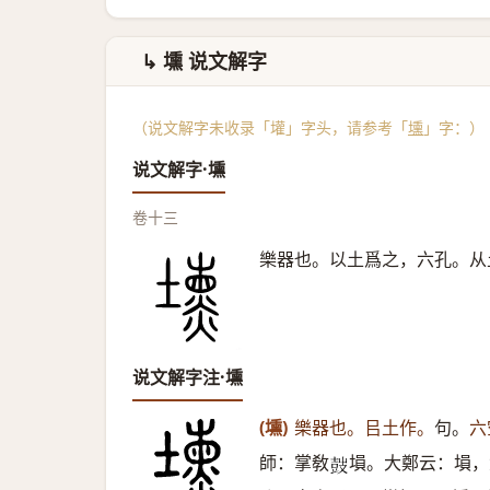
↳ 壎 说文解字
（说文解字未收录「壦」字头，请参考「
壎
」字：）
说文解字·壎
卷十三
樂器也。以土爲之，六孔。从
说文解字注·壎
(壎)
樂器也。㠯土作。
句。
六
師：掌敎
塤。大鄭云：塤，
𡔷