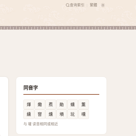
查询索引
繁體
|
同音字
煇
爋
焄
勛
䗼
薫
纁
窨
燻
塤
坃
嚑
与 壦 读音相同或相近