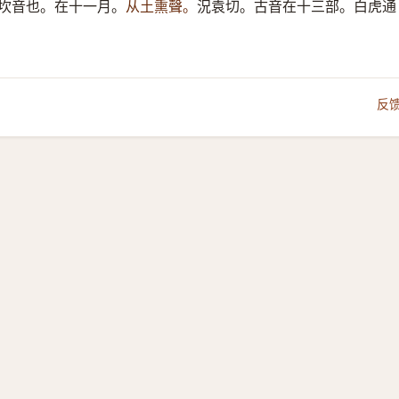
坎音也。在十一月。
从土熏聲。
況袁切。古音在十三部。白虎通
反