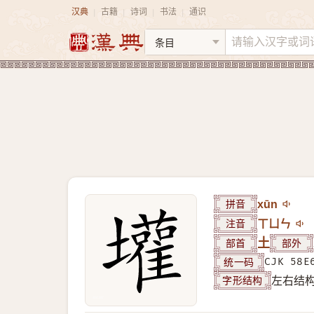
汉典
古籍
诗词
书法
通识
|
|
|
|
拼音
xūn
注音
ㄒㄩㄣ
部首
土
部外
统一码
CJK 58E
字形结构
左右结