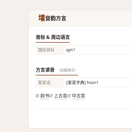
壦
音韵方言
音标 & 周边语言
国际音标
ɕyn˥
方言读音
（旧版简文）
客家话
[客英字典] hiun1
韵书
上古音
中古音