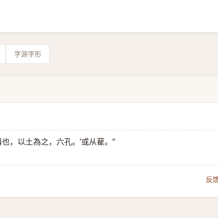
字源字形
器也，以土為之，六孔。’或从雚。”
反