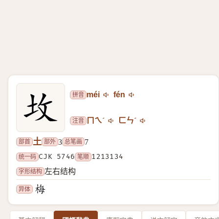
拼音
méi
fén
注音
ㄇㄟˊ
ㄈㄣˊ
土
部首
部外
总笔画
3
7
统一码
CJK 5746
笔顺
1213134
字形结构
左右结构
异体