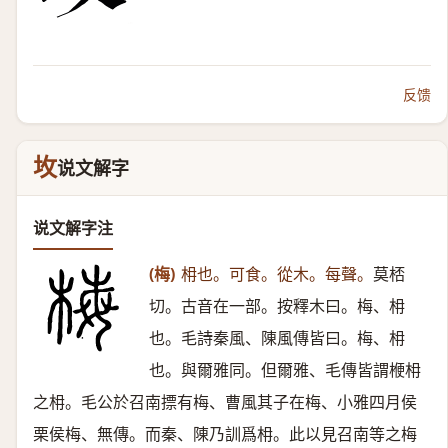
反馈
坆
说文解字
说文解字注
(梅)
枏也。可食。從木。每聲。
莫桮
切。古音在一部。按釋木曰。梅、枏
也。毛詩秦風、陳風傳皆曰。梅、枏
也。與爾雅同。但爾雅、毛傳皆謂楩枏
之枏。毛公於召南摽有梅、曹風其子在梅、小雅四月侯
栗侯梅、無傳。而秦、陳乃訓爲枏。此以見召南等之梅