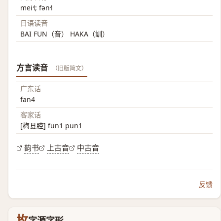
mei˧˥; fən˧˥
日语读音
BAI FUN（音） HAKA（訓）
方言读音
（旧版简文）
广东话
fan4
客家话
[梅县腔] fun1 pun1
韵书
上古音
中古音
反馈
坆
字源字形