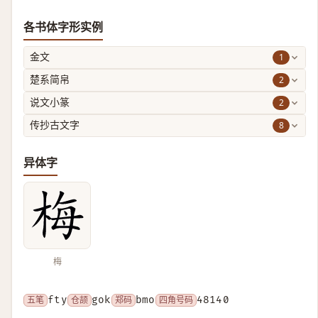
各书体字形实例
1
金文
2
楚系简帛
2
说文小篆
8
传抄古文字
异体字
梅
五笔
fty
仓颉
gok
郑码
bmo
四角号码
48140