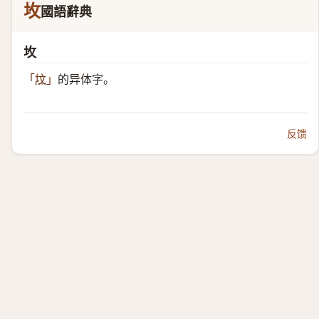
坆
國語辭典
坆
的异体字。
「
坟
」
反馈