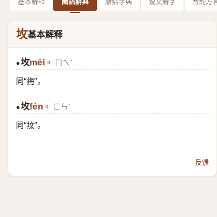
基本解释
國語辭典
康熙字典
说文解字
音韵方
坆
基本解释
坆
méi
ㄇㄟˊ
●
同“
梅
”。
坆
fén
ㄈㄣˊ
●
同“
坟
”。
反馈