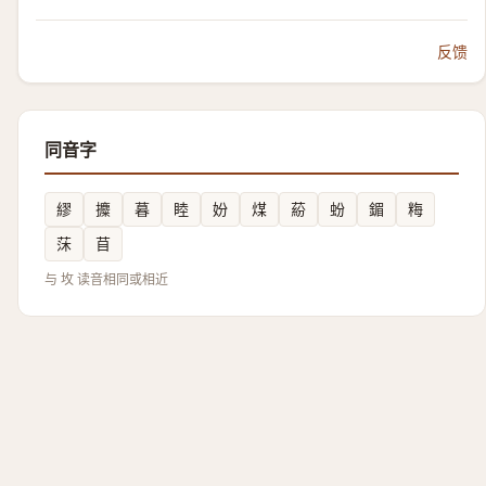
反馈
同音字
繆
攗
暮
睦
妢
煤
蒶
蚡
鎇
䊈
莯
苜
与 坆 读音相同或相近