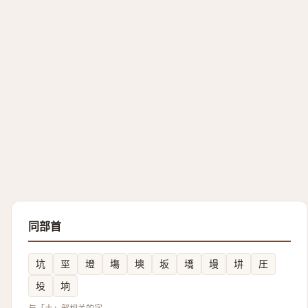
同部首
坑
坙
墱
塲
塽
坂
墧
墁
㘫
圧
坄
垧