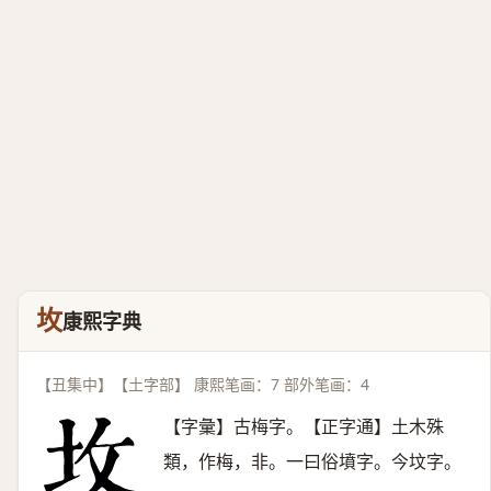
坆
康熙字典
【丑集中】【土字部】 康熙笔画：7 部外笔画：4
【字彙】古梅字。【正字通】土木殊
類，作梅，非。一曰俗墳字。今坟字。