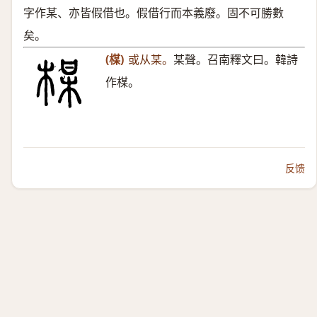
字作某、亦皆假借也。假借行而本義廢。固不可勝數
矣。
(楳)
或从某。
某聲。召南釋文曰。韓詩
作楳。
反馈