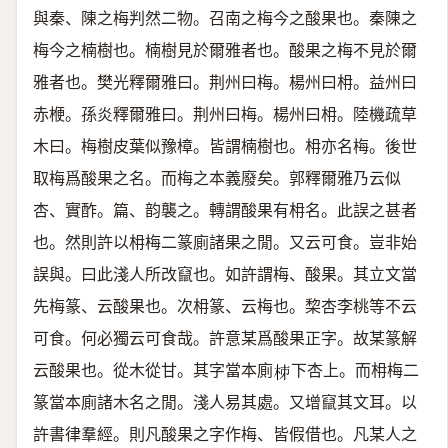
與秦、陳之梅判然二物。召南之梅今之酸果也。秦陳之
梅今之楠樹也。楠樹見於爾雅者也。酸果之梅不見於爾
雅者也。樊光釋爾雅曰。荆州曰梅。楊州曰枏。益州曰
赤楩。孫炎釋爾雅曰。荆州曰梅。楊州曰枏。陸機疏草
木曰。梅樹皮葉似豫樟。皆謂楠樹也。枏亦名梅。後世
取梅爲酸果之名。而梅之本義廢矣。郭釋爾雅乃云似
杏、實酢。篇、韵襲之。轉謂酸果有枏名。此誤之甚者
也。然則許以枏梅二篆廁諸果之閒。又云可食。豈非始
誤與。曰此淺人所改竄也。如許謂梅、酸果。其立文當
先梅篆、云酸果也。次枏篆、云梅也。棃杏李桃等不云
可食。何必獨云可食哉。許意某爲酸果正字。故某篆解
云酸果也。從木從甘。其字當本廁
下杏上。而枏梅二
𣐈
篆當本廁諸木名之閒。淺人易其處。又增竄其文耳。以
許書律羣經。則凡酸果之字作梅、皆假借也。凡某人之