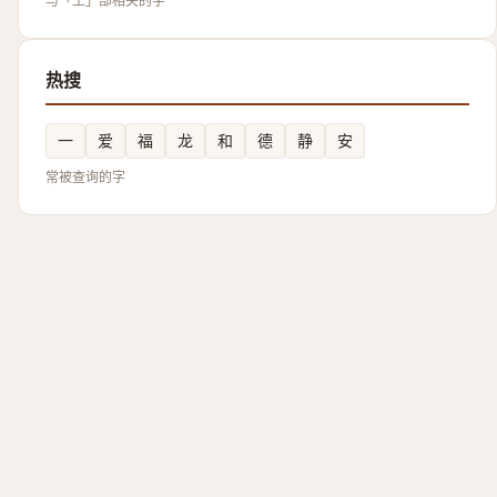
与「土」部相关的字
热搜
一
爱
福
龙
和
德
静
安
常被查询的字