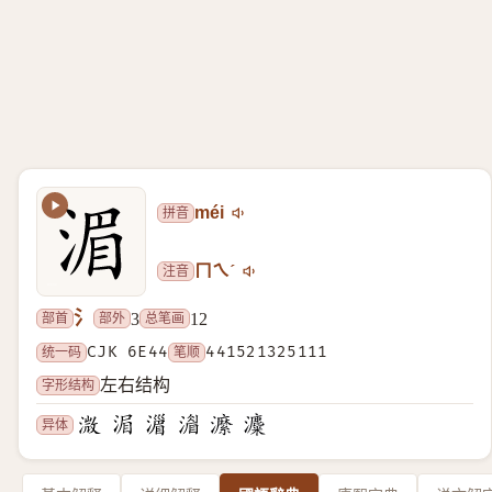
拼音
méi
注音
ㄇㄟˊ
氵
部首
部外
总笔画
3
12
统一码
CJK 6E44
笔顺
441521325111
字形结构
左右结构
异体