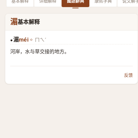
基本解释
详细解释
國語辭典
康熙字典
说文解
湄
基本解释
湄
méi
ㄇㄟˊ
●
河岸，水与草交接的地方。
反馈