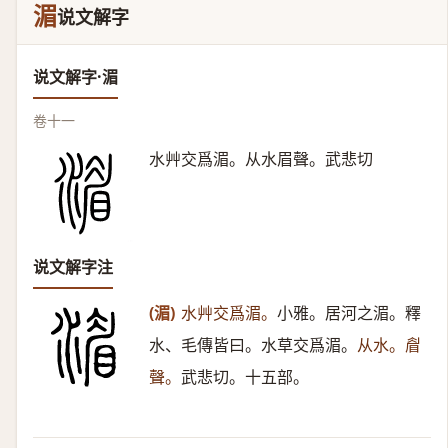
湄
说文解字
说文解字·湄
卷十一
水艸交爲湄。从水眉聲。武悲切
说文解字注
(湄)
水艸交爲湄。
小雅。居河之湄。釋
水、毛傳皆曰。水草交爲湄。
从水。睂
聲。
武悲切。十五部。