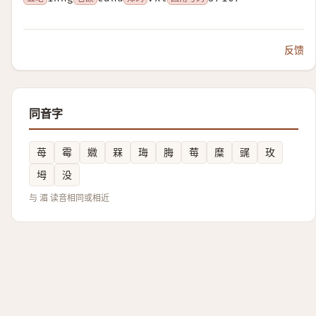
反馈
同音字
苺
霉
㜫
槑
珻
脢
莓
糜
䜸
玫
坶
没
与 湄 读音相同或相近