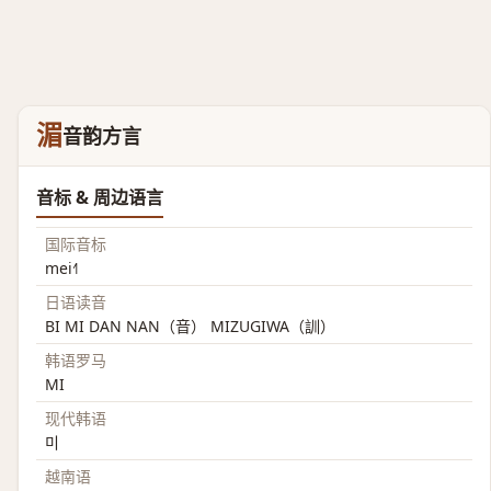
湄
音韵方言
音标 & 周边语言
国际音标
mei˧˥
日语读音
BI MI DAN NAN（音） MIZUGIWA（訓）
韩语罗马
MI
现代韩语
미
越南语