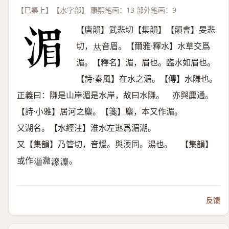
【巳集上】【水字部】 康熙笔画：13 部外笔画：9
【唐韻】武悲切【集韻】【韻會】旻悲
切，
音眉。【爾雅·釋水】水草交爲
𠀤
湄。【釋名】湄，眉也。臨水如眉也。
【詩·秦風】在水之湄。【傳】水隒也。
正義曰：隒是山岸湄是水岸，故曰水隒。 亦與麋通。
【詩·小雅】居河之麋。【箋】麋，本又作湄。
又湖名。【水經注】淮水左迤爲湄湖。
又【集韻】乃管切，音煖。與渜同。湯也。 【集韻】
或作
㵟
。
𣽪
𤃰
𤃱
反馈