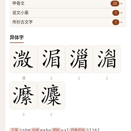
20
甲骨文
1
说文小篆
1
传抄古文字
异体字
溦
𣷍
𣽪
𣾨
𤃰
𤃱
五笔
inhg
仓颉
eahu
郑码
vxl
四角号码
37167