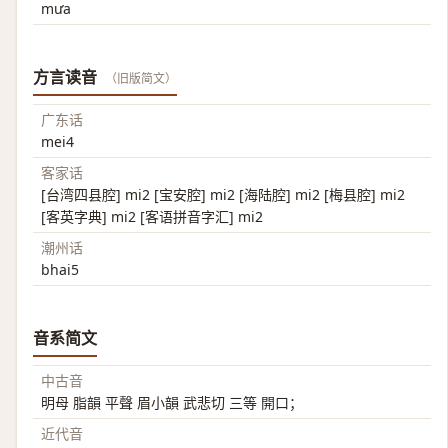
mưa
方言读音
（旧版简文）
广东话
mei4
客家话
[台湾四县腔] mi2 [宝安腔] mi2 [海陆腔] mi2 [梅县腔] mi2
[客英字典] mi2 [客语拼音字汇] mi2
潮州话
bhai5
音系简文
中古音
明母 脂韻 平聲 眉小韻 武悲切 三等 開口；
近代音