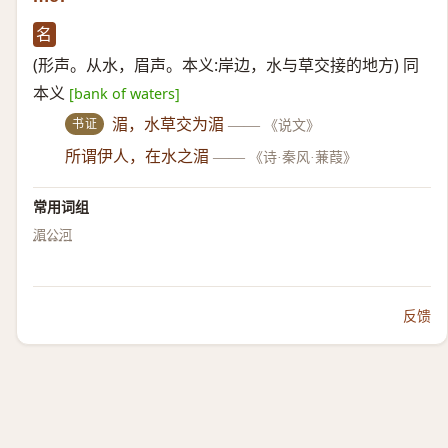
名
(形声。从水，眉声。本义:岸边，水与草交接的地方) 同
本义
[bank of waters]
书证
湄，水草交为湄
——
《说文》
所谓伊人，在水之湄
——
《诗·秦风·蒹葭》
常用词组
湄公河
反馈