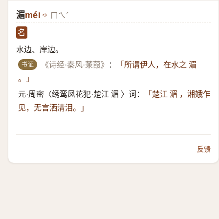
湄
méi
ㄇㄟˊ
名
水边、岸边。
书证
《诗经·秦风·蒹葭》
：
「所谓伊人，在水之 湄
。」
元·周密〈绣鸾凤花犯·楚江 湄 〉词：
「楚江 湄 ，湘娥乍
见，无言洒清泪。」
反馈