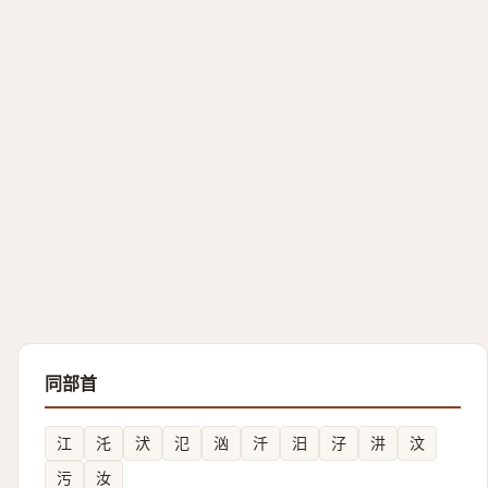
同部首
江
汑
汱
氾
汹
汘
汨
汓
汫
汶
污
汝