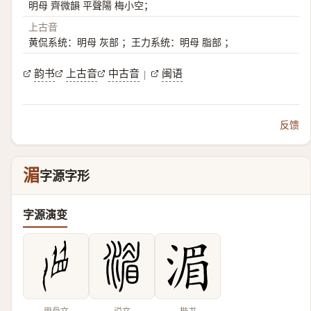
明母 齊微韻 平聲陽 梅小空；
上古音
黄侃系统：明母 灰部 ；王力系统：明母 脂部 ；
韵书
上古音
中古音
闽语
|
反馈
湄
字源字形
字源演变