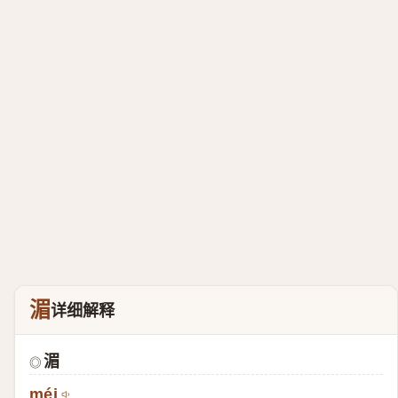
湄
详细解释
湄
◎
méi