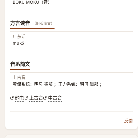
BOKU MOKU（音）
方言读音
（旧版简文）
广东话
muk6
音系简文
上古音
黄侃系统：明母 德部 ；王力系统：明母 職部 ；
韵书
上古音
中古音
反馈