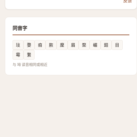
反馈
同音字
㺳
㜈
㾇
脄
穈
眉
楘
嵋
鉬
目
霉
䋷
与 坶 读音相同或相近