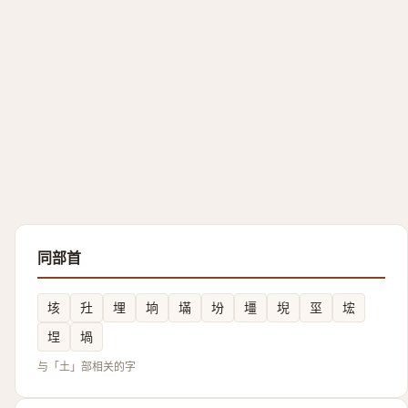
同部首
垓
圱
埋
垧
㙢
坋
壃
堄
坙
㙆
㘿
堝
与「土」部相关的字