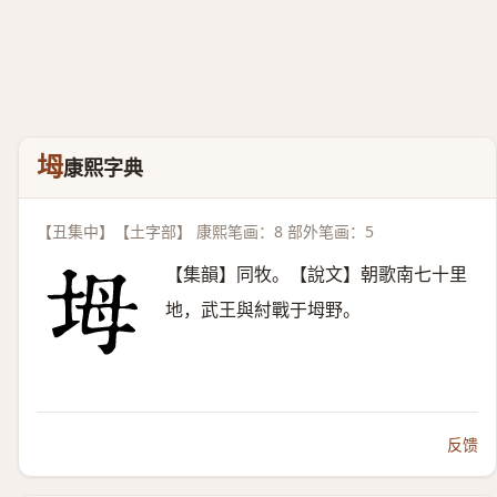
坶
康熙字典
【丑集中】【土字部】 康熙笔画：8 部外笔画：5
【集韻】同牧。【說文】朝歌南七十里
地，武王與紂戰于坶野。
反馈