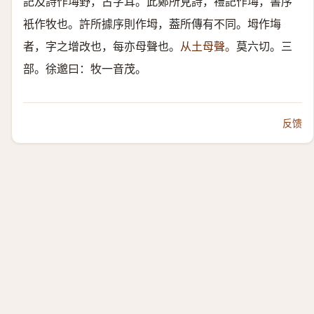
記及詩作㙁野，古字耳。此鄭所見詩，禮記作㙁，書序
衹作牧也。許所據序則作坶，葢所傳有不同。坶作㙁
者，字之增改也，每亦母聲也。
从土母聲。
莫六切。三
部。徐邈曰：牧一音茂。
反馈