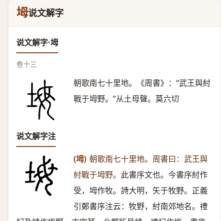
坶
说文解字
说文解字·坶
卷十三
朝歌南七十里地。《周書》：“武王與紂
戰于坶野。”从土母聲。莫六切
说文解字注
(坶)
朝歌南七十里地。周書曰：武王與
紂戰于坶野。
此書序文也。今書序紂作
受，坶作牧。詩大明，矢于牧野。正義
引鄭書序注云：牧野，紂南郊地名。禮