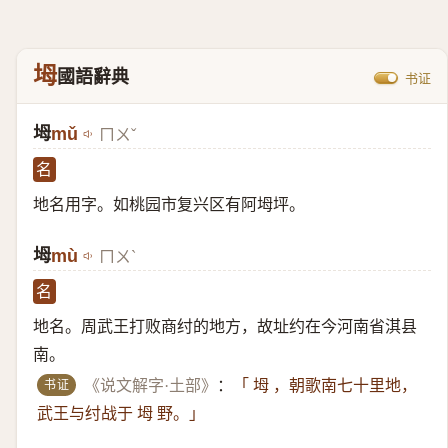
坶
國語辭典
书证
坶
mǔ
ㄇㄨˇ
名
地名用字。如桃园市复兴区有阿坶坪。
坶
mù
ㄇㄨˋ
名
地名。周武王打败商纣的地方，故址约在今河南省淇县
南。
书证
《说文解字·土部》
：
「 坶 ，朝歌南七十里地，
武王与纣战于 坶 野。」