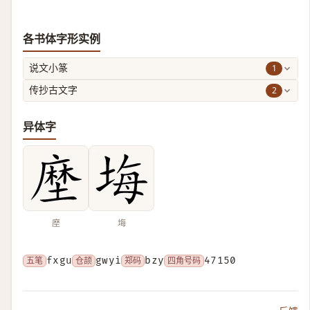
各书体字形实例
1
说文小篆
2
传抄古文字
异体字
塺
㙁
五笔
fxgu
仓颉
gwyi
郑码
bzy
四角号码
47150