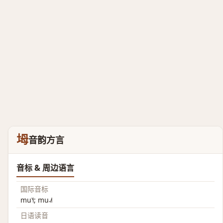
坶
音韵方言
音标 & 周边语言
国际音标
mu˥˧; mu˨˩˦
日语读音