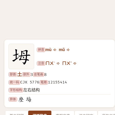
拼音
mù
mǔ
注音
ㄇㄨˋ
ㄇㄨˇ
土
部首
部外
总笔画
3
8
统一码
CJK 5776
笔顺
12155414
字形结构
左右结构
异体