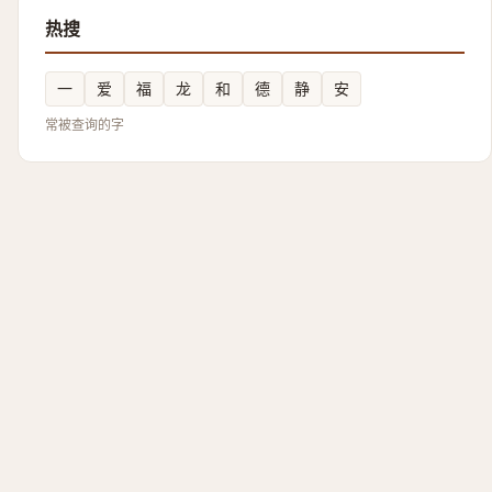
热搜
一
爱
福
龙
和
德
静
安
常被查询的字