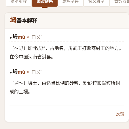
基本解释
國語辭典
康熙字典
说文解字
音韵方
坶
基本解释
坶
mù
ㄇㄨˋ
●
〔～野〕即“牧野”，古地名，周武王打败商纣王的地方。
在今中国河南省淇县。
坶
mǔ
ㄇㄨˇ
●
〔垆～〕壤土，由适当比例的砂粒、粉砂粒和黏粒所组
成的土壤。
反馈