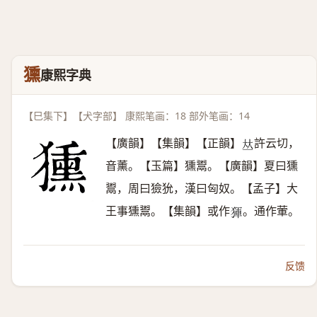
獯
康熙字典
【巳集下】【犬字部】 康熙笔画：18 部外笔画：14
【廣韻】【集韻】【正韻】
許云切，
𠀤
音薰。【玉篇】獯鬻。【廣韻】夏曰獯
鬻，周曰獫狁，漢曰匈奴。【孟子】大
王事獯鬻。【集韻】或作
。通作葷。
𤟤
反馈