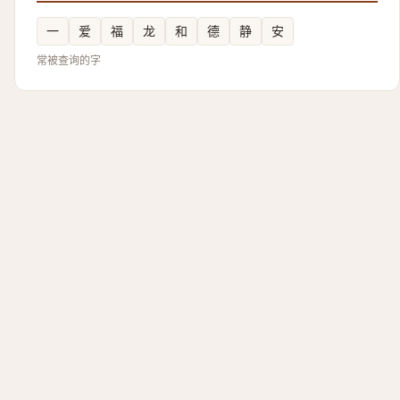
一
爱
福
龙
和
德
静
安
常被查询的字