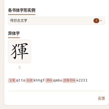
各书体字形实例
1
传抄古文字
异体字
𤟤
五笔
qtto
仓颉
khhgf
郑码
qmbu
四角号码
42231
反馈