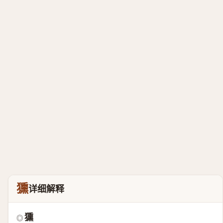
獯
详细解释
獯
◎