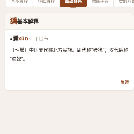
基本解释
详细解释
國語辭典
康熙字典
音韵方
獯
基本解释
獯
xūn
ㄒㄩㄣ
●
〔～鬻〕中国夏代称北方民族。周代称“猃狁”；汉代后称
“匈奴”。
反馈