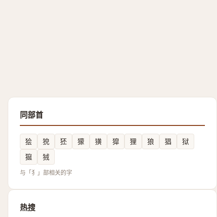
同部首
狯
㹸
狉
獴
獚
獔
狸
狼
猖
狱
㺠
狨
与「犭」部相关的字
热搜