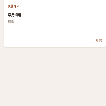
Xūn
常用词组
獯鬻
反馈