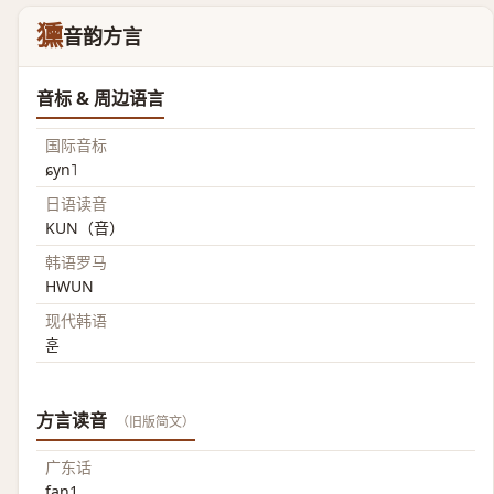
獯
音韵方言
音标 & 周边语言
国际音标
ɕyn˥
日语读音
KUN（音）
韩语罗马
HWUN
现代韩语
훈
方言读音
（旧版简文）
广东话
fan1