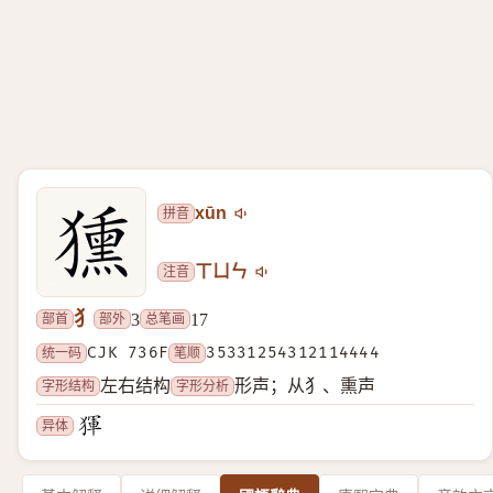
拼音
xūn
注音
ㄒㄩㄣ
犭
部首
部外
总笔画
3
17
统一码
CJK 736F
笔顺
35331254312114444
字形结构
字形分析
左右结构
形声；从犭、熏声
异体