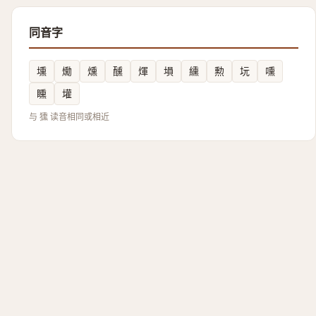
同音字
壎
爋
燻
醺
煇
塤
纁
勲
坃
嚑
矄
壦
与 獯 读音相同或相近