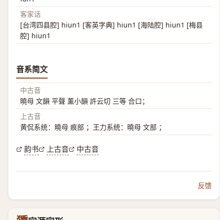
客家话
[台湾四县腔] hiun1 [客英字典] hiun1 [海陆腔] hiun1 [梅县
腔] hiun1
音系简文
中古音
曉母 文韻 平聲 薰小韻 許云切 三等 合口；
上古音
黄侃系统：曉母 痕部 ；王力系统：曉母 文部 ；
韵书
上古音
中古音
反馈