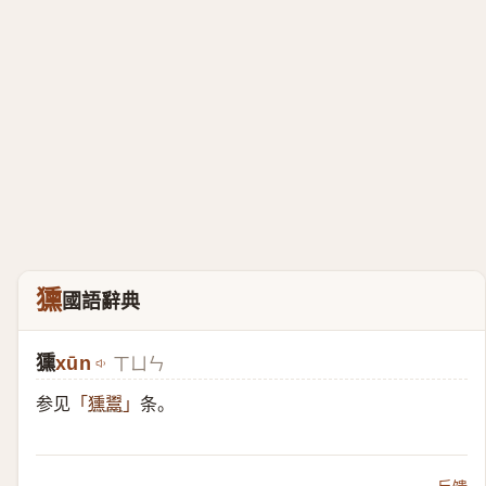
獯
國語辭典
獯
xūn
ㄒㄩㄣ
参见
条。
「
獯鬻
」