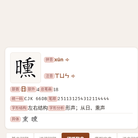
拼音
xūn
注音
ㄒㄩㄣ
日
部首
部外
总笔画
4
18
统一码
CJK 66DB
笔顺
251131254312114444
字形结构
字形分析
左右结构
形声；从日、熏声
异体