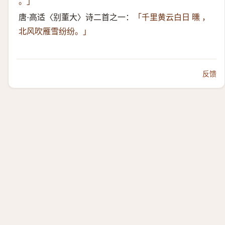
。」
唐·高适〈别董大〉诗二首之一：
「千里黄云白日 曛 ，
北风吹雁雪纷纷。」
反馈