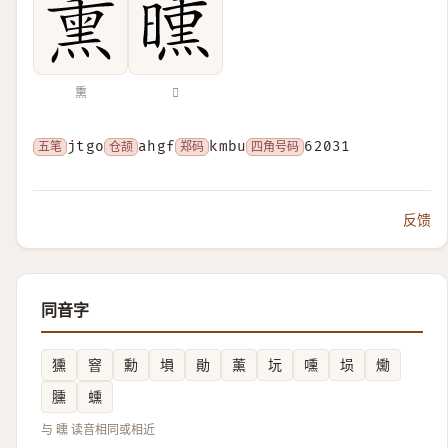
熏
𣊳
五笔
jtgo
仓颉
ahgf
郑码
kmbu
四角号码
62031
反馈
同音字
獯
窨
勳
塤
勛
薰
坃
嚑
埙
爋
臐
䗼
与 曛 读音相同或相近