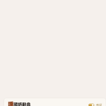
曛
國語辭典
书证