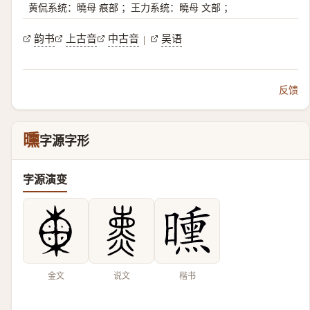
黄侃系统：曉母 痕部 ；王力系统：曉母 文部 ；
韵书
上古音
中古音
吴语
|
反馈
曛
字源字形
字源演变
金文
说文
楷书