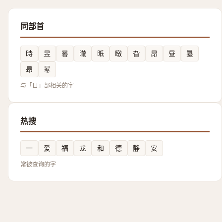
同部首
時
昱
晷
㬚
㫝
暾
旮
昂
昼
㬊
昻
㫡
与「日」部相关的字
热搜
一
爱
福
龙
和
德
静
安
常被查询的字