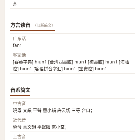
훈
方言读音
（旧版简文）
广东话
fan1
客家话
[客英字典] hiun1 [台湾四县腔] hiun1 [梅县腔] hiun1 [海陆
腔] hiun1 [客语拼音字汇] hiun1 [宝安腔] hiun1
音系简文
中古音
曉母 文韻 平聲 薰小韻 許云切 三等 合口；
近代音
曉母 真文韻 平聲陰 熏小空；
上古音