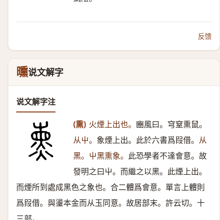
反馈
曛
说文解字
说文解字注
(熏)
火煙上出也。
豳風曰。穹窒熏鼠。
从屮。
象煙上出。此於六書爲叚借。
从
黑。屮黑熏象。
此恐學者不達會意。故
發明之曰屮。而繼之以黑。此煙上出。
而煙所到處成黑色之象也。合二體爲會意。單言上體則
爲叚借。與璗本金而从玉同意。故居部末。許云切。十
三部。