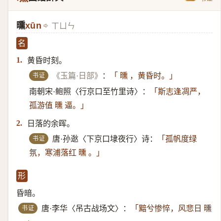
曛
xūn
ㄒㄩㄣ
名
黄昏时刻。
1.
书证
《玉篇·日部》
：
「 曛 ，黄昏时。」
南朝宋·鲍照〈行京口至竹里诗〉：
「斯志逢凋严，
孤游值 曛 逼。」
日落的余晖。
2.
书证
唐·孙逖〈下京口埭夜行〉诗：
「孤帆度绿
氛，寒浦落红 曛 。」
形
昏暗。
书证
唐·李华〈吊古战场文〉：
「黯兮惨悴，风悲日 曛