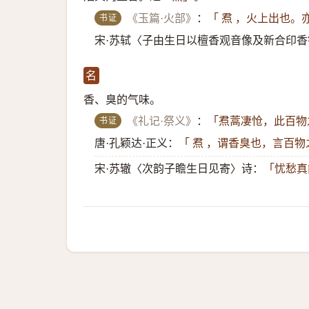
书证
《玉篇·火部》
：
「 焄 ，火上出也。
宋·苏轼〈子由生日以檀香观音像及新合印
名
香、臭的气味。
书证
《礼记·祭义》
：
「焄蒿凄怆，此百物
唐·孔颖达·正义：
「 焄 ，谓香臭也，言百
宋·苏辙〈次韵子瞻生日见寄〉诗：
「忧愁真