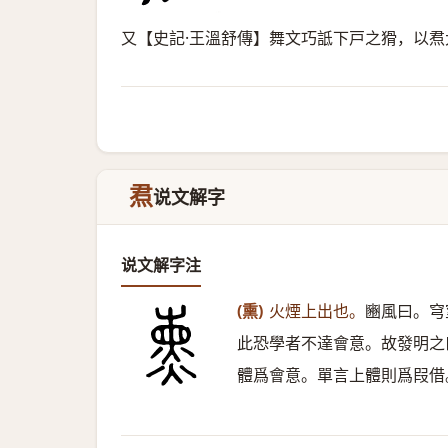
又【史記·王溫舒傳】舞文巧詆下戸之猾，以
焄
说文解字
说文解字注
(熏)
火煙上出也。
豳風曰。穹
此恐學者不達會意。故發明之
體爲會意。單言上體則爲叚借