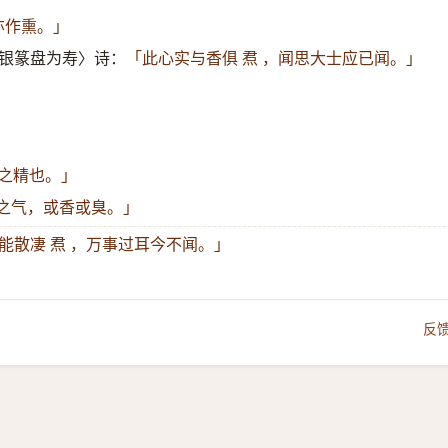
亦作熏。」
香银篆盘为寿〉诗：
「此心实与香俱 焄 ，闻思大士应已闻。」
之精也。」
物之气，或香或臭。」
能散凄 焄 ，万事过耳今不闻。」
反