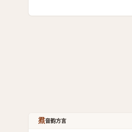
焄
音韵方言