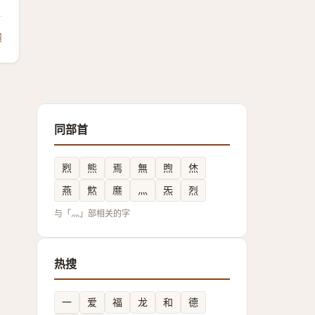
馈
同部首
煭
熊
焉
無
煦
烋
燕
燞
爢
灬
炁
烈
与「灬」部相关的字
热搜
一
爱
福
龙
和
德