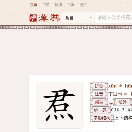
汉典
古籍
诗词
书法
通识
|
|
|
|
拼音
xūn
hū
注音
ㄒㄩㄣ
部首
灬
部外
统一码
CJK 710
字形结构
上下结