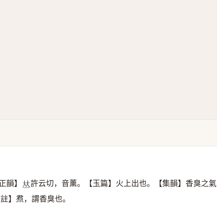
正韻】
許云切，音薰。【玉篇】火上出也。【集韻】香臭之氣
𠀤
【註】焄，謂香臭也。