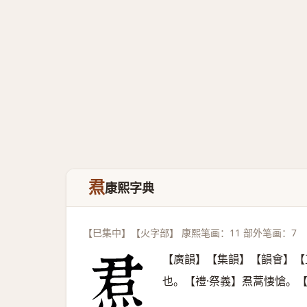
焄
康熙字典
【巳集中】【火字部】 康熙笔画：11 部外笔画：7
【廣韻】【集韻】【韻會】【
也。【禮·祭義】焄蒿悽愴。