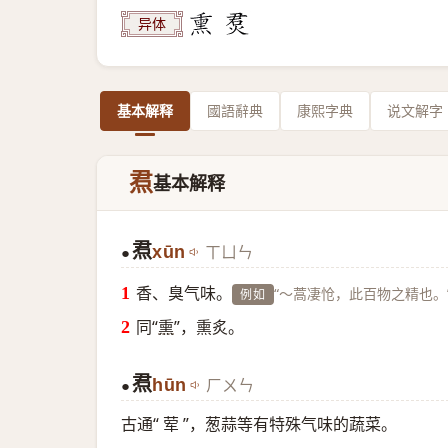
异体
基本解释
國語辭典
康熙字典
说文解字
焄
基本解释
焄
xūn
ㄒㄩㄣ
●
香、臭气味。
“～蒿凄怆，此百物之精也。
例如
同“
熏
”，熏炙。
焄
hūn
ㄏㄨㄣ
●
古通“ 荤 ”，葱蒜等有特殊气味的蔬菜。