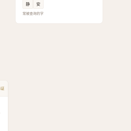
静
安
常被查询的字
书证