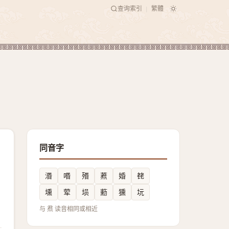
查询索引
繁體
|
同音字
湣
㗃
㱪
蔒
婚
䎜
壎
荤
埙
蘍
獯
坃
与 焄 读音相同或相近