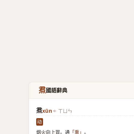
焄
國語辭典
焄
xūn
ㄒㄩㄣ
动
烟火向上冒。通
。
「熏」