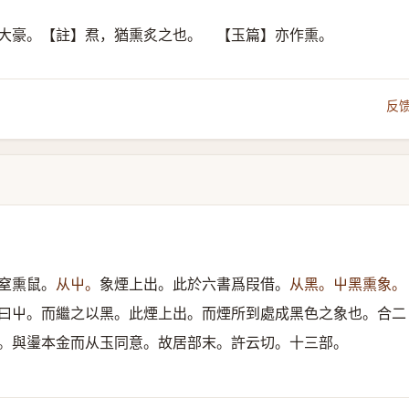
焄大豪。【註】焄，猶熏炙之也。 【玉篇】亦作熏。
反
窒熏鼠。
从屮。
象煙上出。此於六書爲叚借。
从黑。屮黑熏象。
曰屮。而繼之以黑。此煙上出。而煙所到處成黑色之象也。合二
。與璗本金而从玉同意。故居部末。許云切。十三部。