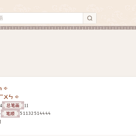
n
ㄏㄨㄣ
总笔画
4
11
笔顺
4
51132514444
构