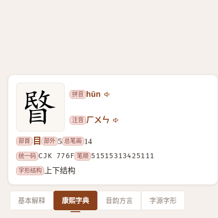
拼音
hūn
注音
ㄏㄨㄣ
目
部首
部外
总笔画
5
14
统一码
CJK 776F
笔顺
51515313425111
字形结构
上下结构
基本解释
康熙字典
音韵方言
字源字形