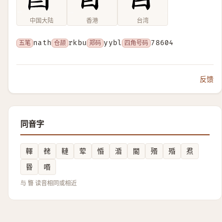
中国大陆
香港
台湾
五笔
nath
仓颉
rkbu
郑码
yybl
四角号码
78604
反馈
同音字
䡣
䎜
轋
荤
惛
涽
閽
㱪
殙
焄
昬
㗃
与 睯 读音相同或相近