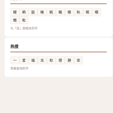
睷
眪
瞉
睡
眺
瞃
䁖
䀓
䁓
䁙
䁮
䀝
与「目」部相关的字
热搜
一
爱
福
龙
和
德
静
安
常被查询的字