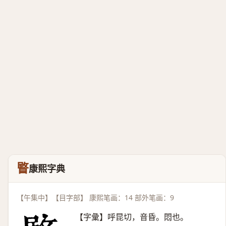
睯
康熙字典
【午集中】【目字部】 康熙笔画：14 部外笔画：9
【字彙】呼昆切，音昏。悶也。