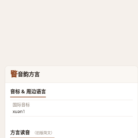
睯
音韵方言
音标 & 周边语言
国际音标
xuən˥
方言读音
（旧版简文）