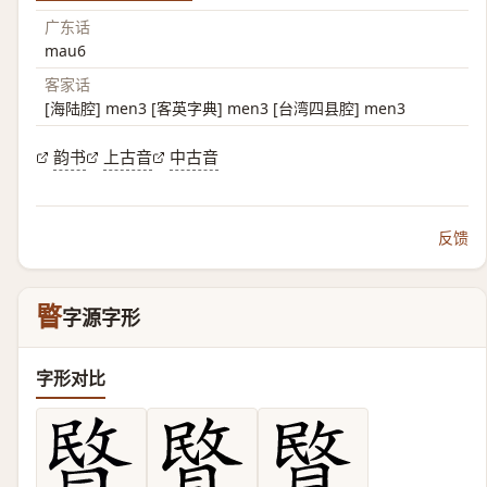
广东话
mau6
客家话
[海陆腔] men3 [客英字典] men3 [台湾四县腔] men3
韵书
上古音
中古音
反馈
睯
字源字形
字形对比