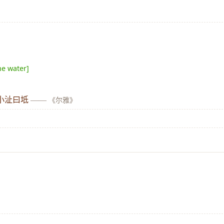
he water]
小沚曰坻
——
《尔雅》