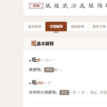
异体
基本解释
详细解释
國語辭典
康熙字典
坻
基本解释
坻
dǐ
ㄉㄧˇ
●
高坡地。
坂～。
例如
坻
chí
ㄔˊ
●
水中的小块高地。
～京（“ 京 ”，高丘，
例如