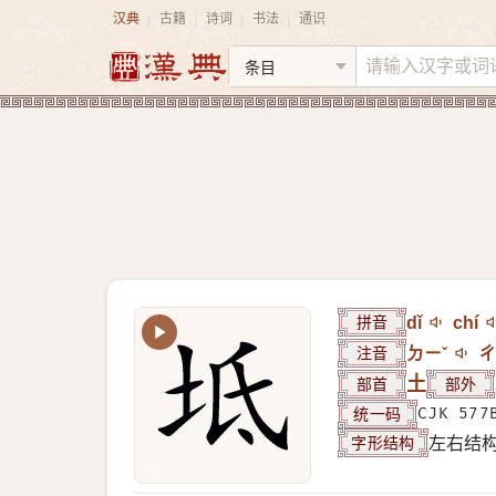
汉典
古籍
诗词
书法
通识
|
|
|
|
拼音
dǐ
chí
注音
ㄉㄧˇ
ㄔ
部首
土
部外
统一码
CJK 577
字形结构
左右结