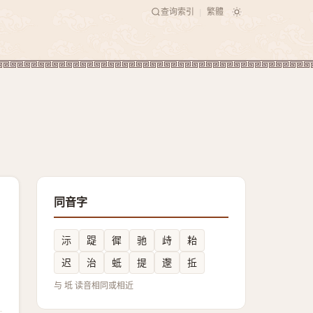
查询索引
繁體
|
同音字
沶
踶
徲
驰
歭
耛
迟
治
蚳
提
邌
拞
与 坻 读音相同或相近