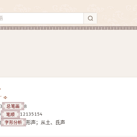
ˊ
总笔画
3
8
笔顺
B
12135154
字形分析
构
形声；从土、氐声