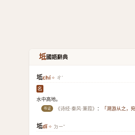
坻
國語辭典
坻
chí
ㄔˊ
名
水中高地。
书证
《诗经·秦风·蒹葭》
：
「溯游从之，宛
坻
dǐ
ㄉㄧˇ