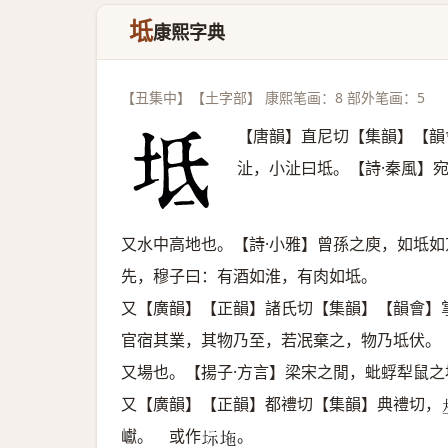
坻
康熙字典
【丑集中】【土字部】 康熙笔画：8 部外笔画：5
【唐韻】直尼切【集韻】【韻
沚，小沚曰坻。【詩·秦風】
又水中高地也。【詩·小雅】曾孫之庾，如坻如
先，穆子曰：有酒如淮，有肉如坻。
又【廣韻】【正韻】諸氏切【集韻】【韻會】
官宿其業，其物乃至，若冺棄之，物乃坻伏。
又場也。【揚子·方言】梁宋之閒，蚍蜉犁鼠之
又【廣韻】【正韻】都禮切【集韻】典禮切，
巘。 或作
。
𡊆
𡊇