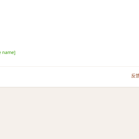
e name]
反