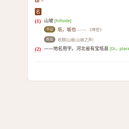
dǐ
名
山坡
[hillside]
书证
坻，坂也
——
《埤苍》
例如
坻颓(山崩;山崩之声)
——地名用字。河北省有宝坻县
[Di，plac