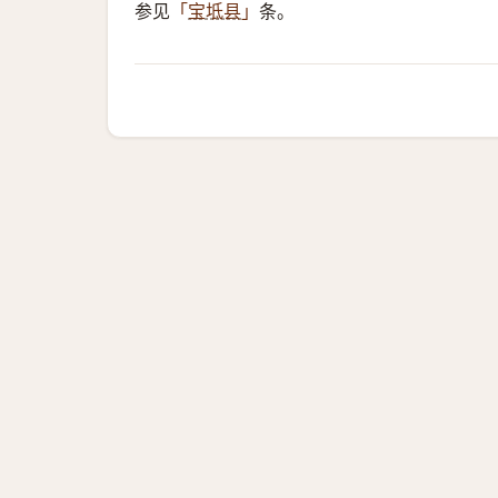
参见
条。
「
宝坻县
」