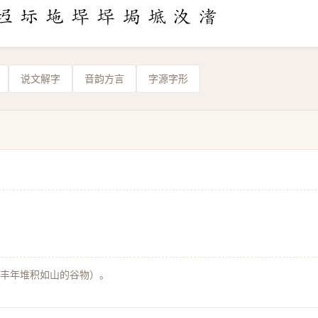
说文解字
音韵方言
字源字形
形容丰年堆积如山的谷物）。