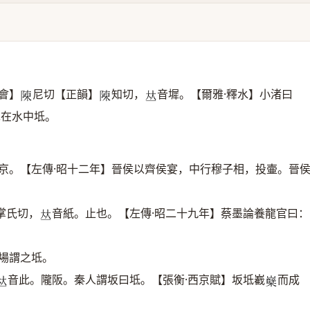
會】
尼切【正韻】
知切，
音墀。【爾雅·釋水】小渚曰
𨻰
𨻰
𠀤
宛在水中坻。
京。【左傳·昭十二年】晉侯以齊侯宴，中行穆子相，投壷。晉
掌氏切，
音紙。止也。【左傳·昭二十九年】蔡墨論養龍官曰：
𠀤
場謂之坻。
音此。隴阪。秦人謂坂曰坻。【張衡·西京賦】坂坻嶻
而成
𠀤
𡾹