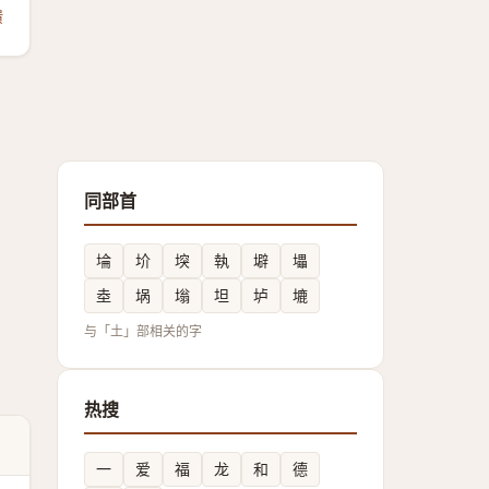
馈
同部首
埨
圿
堗
執
壀
㙼
坴
埚
塕
坦
垆
塶
与「土」部相关的字
热搜
一
爱
福
龙
和
德