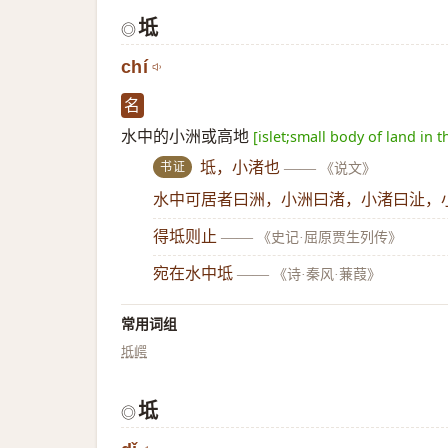
坻
◎
chí
名
水中的小洲或高地
[islet;small body of land in t
书证
坻，小渚也
——
《说文》
水中可居者曰洲，小洲曰渚，小渚曰沚，
得坻则止
——
《史记·屈原贾生列传》
宛在水中坻
——
《诗·秦风·蒹葭》
常用词组
坻崿
坻
◎