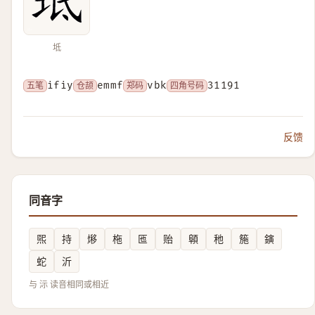
坻
五笔
ifiy
仓颉
emmf
郑码
vbk
四角号码
31191
反馈
同音字
煕
持
熪
柂
匜
贻
顊
䄬
箷
鏔
蛇
沂
与 沶 读音相同或相近