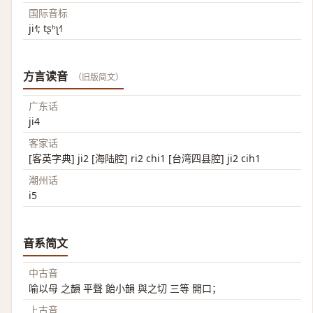
国际音标
ji˧˥; tʂʰʅ˧˥
方言读音
（旧版简文）
广东话
ji4
客家话
[客英字典] ji2 [海陆腔] ri2 chi1 [台湾四县腔] ji2 cih1
潮州话
i5
音系简文
中古音
喻以母 之韻 平聲 飴小韻 與之切 三等 開口；
上古音