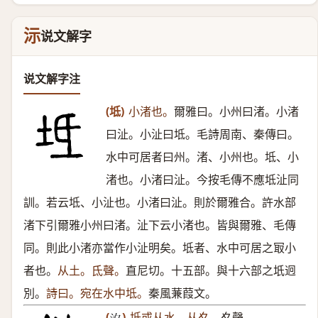
沶
说文解字
说文解字注
(坻)
小渚也。
爾雅曰。小州曰渚。小渚
曰沚。小沚曰坻。毛詩周南、秦傳曰。
水中可居者曰州。渚、小州也。坻、小
渚也。小渚曰沚。今按毛傳不應坻沚同
訓。若云坻、小沚也。小渚曰沚。則於爾雅合。許水部
渚下引爾雅小州曰渚。沚下云小渚也。皆與爾雅、毛傳
同。則此小渚亦當作小沚明矣。坻者、水中可居之冣小
者也。
从土。氐聲。
直尼切。十五部。與十六部之坁迥
別。
詩曰。宛在水中坻。
秦風蒹葭文。
(
)
坻或从水。从夊。
夊聲。