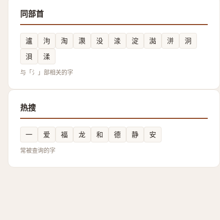
同部首
瀘
泃
淘
㶙
没
渁
淀
㵈
洴
泂
浿
渘
与「氵」部相关的字
热搜
一
爱
福
龙
和
德
静
安
常被查询的字