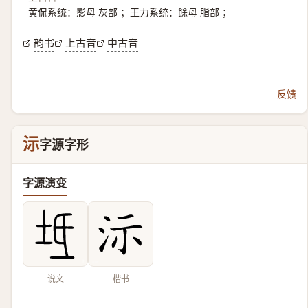
黄侃系统：影母 灰部 ；王力系统：餘母 脂部 ；
韵书
上古音
中古音
反馈
沶
字源字形
字源演变
说文
楷书