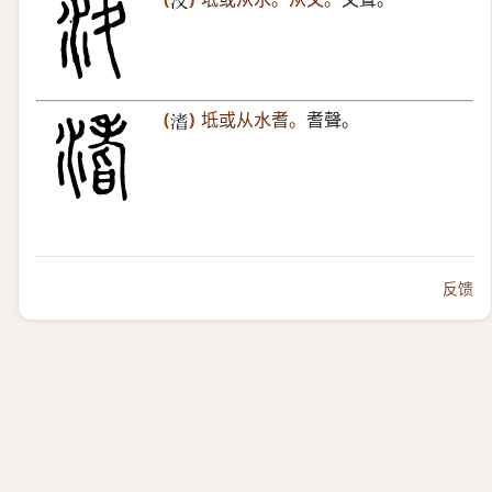
𣲋
(
)
坻或从水耆。
耆聲。
𣹡
反馈