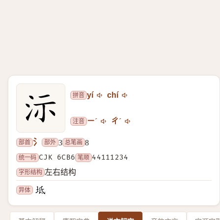
拼音
yí
chí
注音
ㄧˊ
ㄔˊ
氵
部首
部外
总笔画
3
8
统一码
CJK 6CB6
笔顺
44111234
字形结构
左右结构
异体