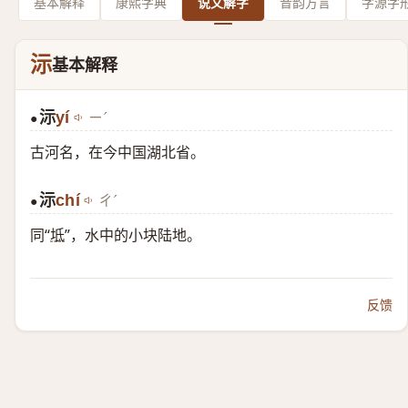
基本解释
康熙字典
说文解字
音韵方言
字源字
沶
基本解释
沶
yí
ㄧˊ
●
古河名，在今中国湖北省。
沶
chí
ㄔˊ
●
同“
坻
”，水中的小块陆地。
反馈