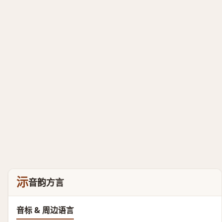
沶
音韵方言
音标 & 周边语言