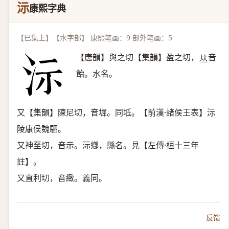
沶
康熙字典
【巳集上】【水字部】 康熙笔画：9 部外笔画：5
【唐韻】與之切【集韻】盈之切，
音
𠀤
飴。水名。
又【集韻】陳尼切，音墀。同坻。【前漢·諸侯王表】沶
陵康侯魏駟。
又神至切，音示。沶鄕，縣名。見【左傳·桓十三年
註】。
又直利切，音緻。義同。
反馈