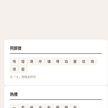
同部首
坶
堭
塖
垀
㙧
㙛
埳
塞
㙆
埍
㙌
垕
与「土」部相关的字
热搜
一
爱
福
龙
和
德
静
安