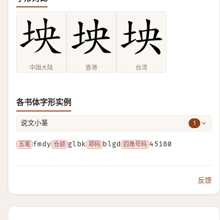
中国大陆
香港
台湾
各书体字形实例
1
说文小篆
五笔
fmdy
仓颉
glbk
郑码
blgd
四角号码
45180
反馈