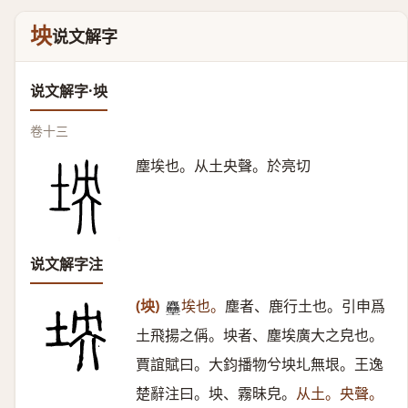
坱
说文解字
说文解字·坱
卷十三
塵埃也。从土央聲。於亮切
说文解字注
(坱)
埃也。
塵者、鹿行土也。引申爲
𪋻
土飛揚之偁。坱者、塵埃廣大之皃也。
賈誼賦曰。大鈞播物兮坱圠無垠。王逸
楚辭注曰。坱、霧昧皃。
从土。央聲。