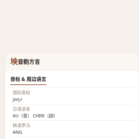
坱
音韵方言
音标 & 周边语言
国际音标
jɑŋ˨˩˦
日语读音
AU（音） CHIRI（訓）
韩语罗马
ANG