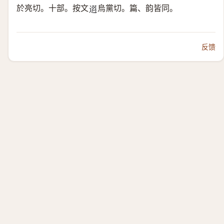
於亮切。十部。按文
烏黨切。篇、韵皆同。
𨕖
反馈