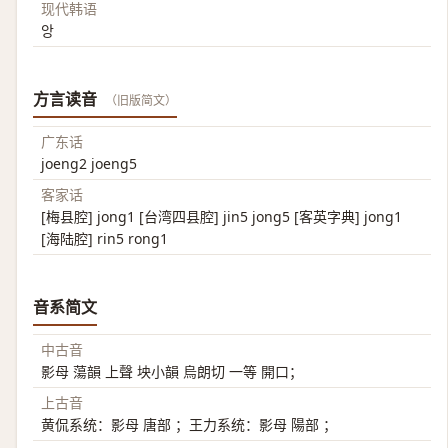
现代韩语
앙
方言读音
（旧版简文）
广东话
joeng2 joeng5
客家话
[梅县腔] jong1 [台湾四县腔] jin5 jong5 [客英字典] jong1
[海陆腔] rin5 rong1
音系简文
中古音
影母 蕩韻 上聲 坱小韻 烏朗切 一等 開口；
上古音
黄侃系统：影母 唐部 ；王力系统：影母 陽部 ；