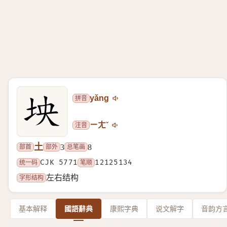
拼音
yǎng
注音
ㄧㄤˇ
土
部首
部外
总笔画
3
8
统一码
CJK 5771
笔顺
12125134
字形结构
左右结构
基本解释
國語辭典
康熙字典
说文解字
音韵方