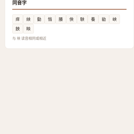
同音字
痒
紻
㔦
慃
䑆
佒
駚
養
勜
岟
䬬
眏
与 坱 读音相同或相近