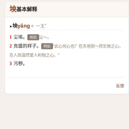
坱
基本解释
坱
yǎng
ㄧㄤˇ
●
尘埃。
尘～。
例如
充盛的样子。
“此心何心也？在天地则～然生物之心，
例如
在人则温然爱人利物之心。”
污秽。
反馈