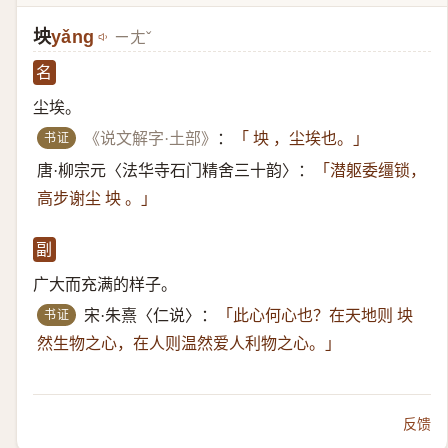
坱
yǎng
ㄧㄤˇ
名
尘埃。
书证
《说文解字·土部》
：
「 坱 ，尘埃也。」
唐·柳宗元〈法华寺石门精舍三十韵〉：
「潜躯委缰锁，
高步谢尘 坱 。」
副
广大而充满的样子。
书证
宋·朱熹〈仁说〉：
「此心何心也？在天地则 坱
然生物之心，在人则温然爱人利物之心。」
反馈