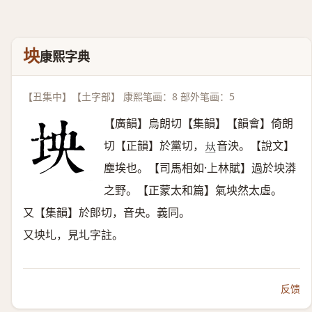
坱
康熙字典
【丑集中】【土字部】 康熙笔画：8 部外笔画：5
【廣韻】烏朗切【集韻】【韻會】倚朗
切【正韻】於黨切，
音泱。【說文】
𠀤
塵埃也。【司馬相如·上林賦】過於坱漭
之野。【正蒙太和篇】氣坱然太虛。
又【集韻】於郞切，音央。義同。
又坱圠，見圠字註。
反馈