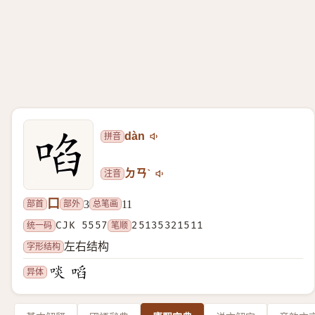
拼音
dàn
注音
ㄉㄢˋ
口
部首
部外
总笔画
3
11
统一码
CJK 5557
笔顺
25135321511
字形结构
左右结构
异体