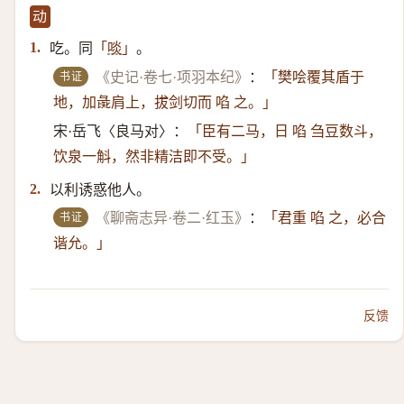
动
吃。同
。
1.
「
啖
」
书证
《史记·卷七·项羽本纪》
：
「樊哙覆其盾于
地，加彘肩上，拔剑切而 啗 之。」
宋·岳飞〈良马对〉：
「臣有二马，日 啗 刍豆数斗，
饮泉一斛，然非精洁即不受。」
以利诱惑他人。
2.
书证
《聊斋志异·卷二·红玉》
：
「君重 啗 之，必合
谐允。」
反馈