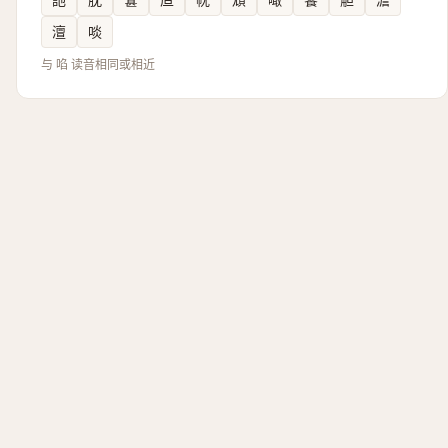
澶
啖
与 啗 读音相同或相近