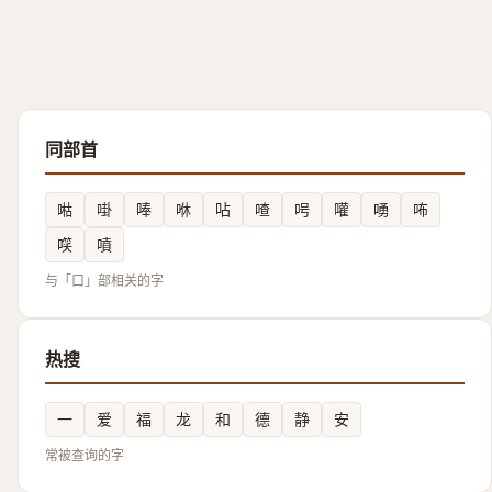
同部首
喖
啩
唪
咻
呫
喳
呺
嚾
㗈
咘
㗛
噴
与「口」部相关的字
热搜
一
爱
福
龙
和
德
静
安
常被查询的字