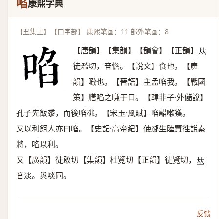
啗
康熙字典
【丑集上】【口字部】 康熙笔画：11 部外笔画：8
【唐韻】【集韻】【韻會】【正韻】
𠀤
徒濫切，音憺。【說文】食也。【廣
韻】噉也。【晉語】主孟啗我。【戰國
策】膳啗之嗛于口。【韓非子·外儲說】
孔子先飯黍，而後啗桃。【宋玉·風賦】啗齰嗽獲。
又以利餌人亦曰啗。【史記·高帝紀】使酈生陸賈徃說秦
將，啗以利。
又【廣韻】徒敢切【集韻】杜覽切【正韻】徒覽切，
𠀤
音淡。與啖同。
反馈