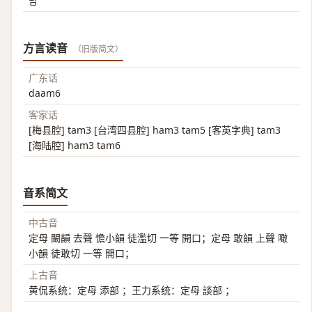
담
方言读音
（旧版简文）
广东话
daam6
客家话
[梅县腔] tam3 [台湾四县腔] ham3 tam5 [客英字典] tam3
[海陆腔] ham3 tam6
音系简文
中古音
定母 闞韻 去聲 憺小韻 徒濫切 一等 開口；定母 敢韻 上聲 噉
小韻 徒敢切 一等 開口；
上古音
黄侃系统：定母 添部 ；王力系统：定母 談部 ；