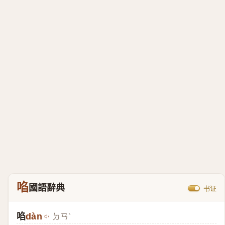
啗
國語辭典
书证
啗
dàn
ㄉㄢˋ