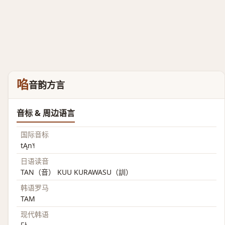
啗
音韵方言
音标 & 周边语言
国际音标
tĄn˥˧
日语读音
TAN（音） KUU KURAWASU（訓）
韩语罗马
TAM
现代韩语