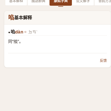
基本解释
國語辭典
康熙字典
说文解字
音韵方
啗
基本解释
啗
dàn
ㄉㄢˋ
●
同“
啖
”。
反馈