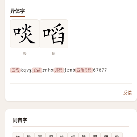
异体字
啖
㗖
五笔
kqvg
仓颉
rnhx
郑码
jrnb
四角号码
67077
反馈
同音字
訑
䏙
䨢
㡺
帎
䪴
噉
饏
觛
澹