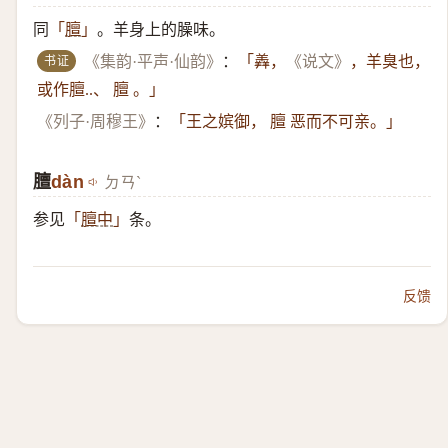
同
。羊身上的臊味。
「
膻
」
书证
《集韵·平声·仙韵》
：
「羴，
《说文》
，羊臭也，
或作膻..、 膻 。」
《列子·周穆王》
：
「王之嫔御， 膻 恶而不可亲。」
膻
dàn
ㄉㄢˋ
参见
条。
「
膻中
」
反馈