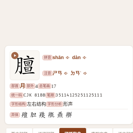
拼音
shān
dàn
注音
ㄕㄢ
ㄉㄢˋ
月
部首
部外
总笔画
4
17
统一码
CJK 81BB
笔顺
35114125251125111
字形结构
字形分析
左右结构
形声
异体