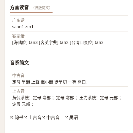
方言读音
（旧版简文）
广东话
saan1 zin1
客家话
[海陆腔] tan3 [客英字典] tan2 [台湾四县腔] tan3
音系简文
中古音
定母 旱韻 上聲 但小韻 徒旱切 一等 開口；
上古音
黄侃系统：定母 寒部 ；定母 寒部 ；王力系统：定母 元部 ；
定母 元部 ；
韵书
上古音
中古音
吴语
|