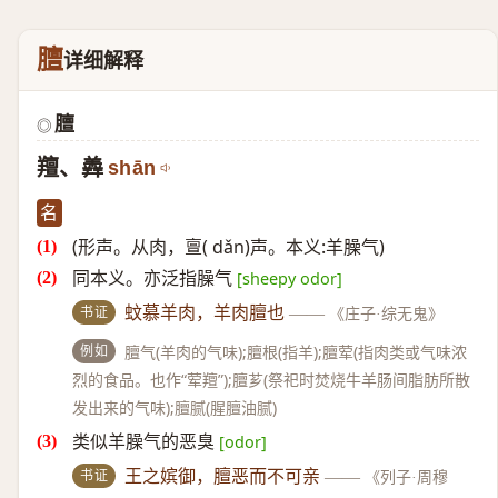
膻
详细解释
膻
◎
羶、羴
shān
名
(形声。从肉，亶( dǎn)声。本义:羊臊气)
同本义。亦泛指臊气
[sheepy odor]
书证
蚊慕羊肉，羊肉膻也
——
《庄子·综无鬼》
例如
膻气(羊肉的气味);膻根(指羊);膻荤(指肉类或气味浓
烈的食品。也作“荤羶”);膻芗(祭祀时焚烧牛羊肠间脂肪所散
发出来的气味);膻腻(腥膻油腻)
类似羊臊气的恶臭
[odor]
书证
王之嫔御，膻恶而不可亲
——
《列子·周穆