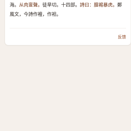
海。
从肉亶聲。
徒旱切。十四部。
詩曰：膻裼暴虎。
鄭
風文，今詩作襢，作袒。
反馈