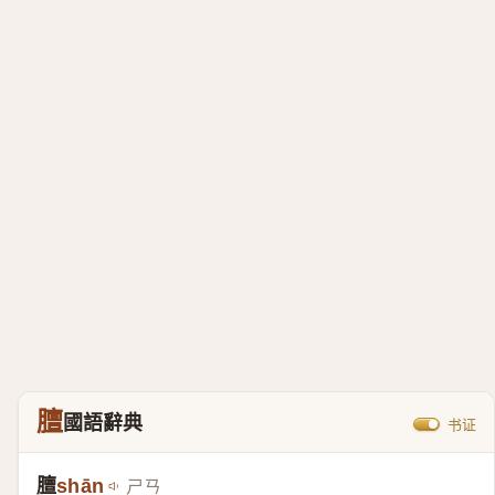
膻
國語辭典
书证
膻
shān
ㄕㄢ