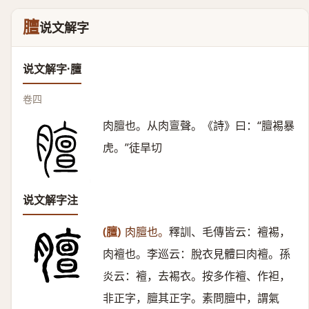
膻
说文解字
说文解字·膻
卷四
肉膻也。从肉亶聲。《詩》曰：“膻裼暴
虎。”徒旱切
说文解字注
(膻)
肉膻也。
釋訓、毛傳皆云：襢裼，
肉襢也。李巡云：脫衣見體曰肉襢。孫
炎云：襢，去裼衣。按多作襢、作袒，
非正字，膻其正字。素問膻中，謂氣