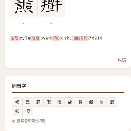
𦏬
𦏭
五笔
eylg
仓颉
bywm
郑码
qska
四角号码
70216
反馈
同音字
幓
羴
跚
唌
䨵
痁
䗺
僤
煽
潸
釤
嘾
与 膻 读音相同或相近