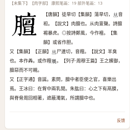
【未集下】【肉字部】 康熙笔画：19 部外笔画：13
【唐韻】徒旱切【集韻】蕩旱切，
音
𠀤
袒。【說文】肉膻也。从肉亶聲。詩膻
裼暴虎。◎按詩鄭風，今作襢。【集
韻】或省作胆。
又【集韻】【正韻】
尸連切，音羶。【說文】羊臭
𠀤
也。本作羴。或作羶
。【列子·周穆王篇】王之嬪御，
𦏫
膻惡而不可親。
又【正字通】音誕。素問，膻中者臣使之官，喜樂出
焉。王冰曰：在胷中兩乳閒。朱肱曰：心之下有鬲膜，
與脊脅周回相著，遮蔽濁氣，所謂膻中也。
反馈