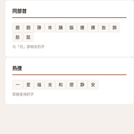
同部首
膮
胹
脨
肯
䑋
腦
腫
腂
肗
䐕
脍
胘
与「月」部相关的字
热搜
一
爱
福
龙
和
德
静
安
常被查询的字