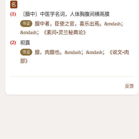
名
〔膻中〕中医学名词，人体胸腹间横鬲膜
书证
膻中者，臣使之官，喜乐出焉。&mdash；
&mdash；《素问•灵兰秘典论》
袒露
书证
膻，肉膻也。&mdash；&mdash；《说文•肉
部》
反馈