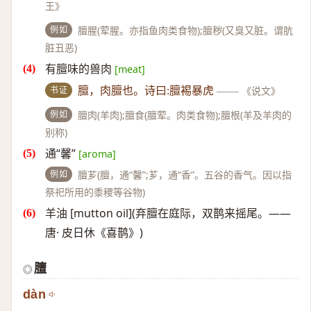
王》
例如
膻腥(荤腥。亦指鱼肉类食物);膻秽(又臭又脏。谓肮
脏丑恶)
有膻味的兽肉
[meat]
书证
膻，肉膻也。诗曰:膻裼暴虎
——
《说文》
例如
膻肉(羊肉);膻食(膻荤。肉类食物);膻根(羊及羊肉的
别称)
通“馨”
[aroma]
例如
膻芗(膻，通“馨”;芗，通“香”。五谷的香气。因以指
祭祀所用的黍稷等谷物)
羊油 [mutton oil](弃膻在庭际，双鹊来摇尾。——
唐· 皮日休《喜鹊》)
膻
◎
dàn