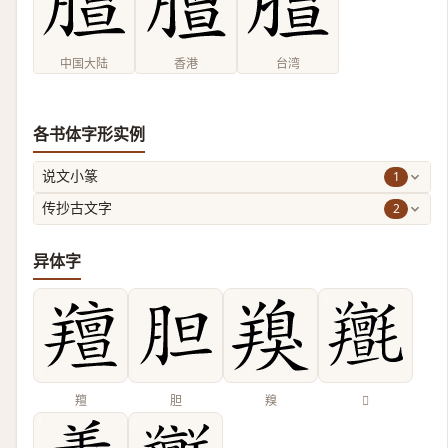
中国大陆
香港
台湾
各书体字形实例
1
说文小篆
2
传抄古文字
异体字
羶
胆
䍹
𦏫