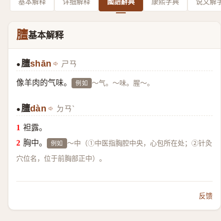
基本解释
详细解释
國語辭典
康熙字典
说文解
膻
基本解释
膻
shān
ㄕㄢ
●
像羊肉的气味。
～气。～味。腥～。
例如
膻
dàn
ㄉㄢˋ
●
袒露。
胸中。
～中（①中医指胸腔中央，心包所在处；②针灸
例如
穴位名，位于前胸部正中）。
反馈