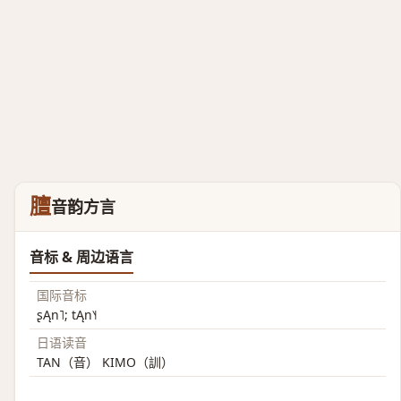
膻
音韵方言
音标 & 周边语言
国际音标
ʂĄn˥; tĄn˥˧
日语读音
TAN（音） KIMO（訓）