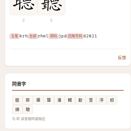
𦗟
𦘏
五笔
krh
仓颉
rhml
郑码
jpd
四角号码
62021
反馈
同音字
䯕
厛
檃
櫽
濥
輑
㱃
䇸
渟
蚓
縯
聴
与 听 读音相同或相近