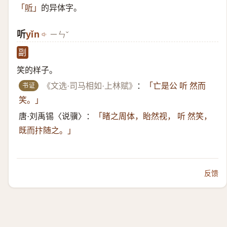
的异体字。
「
听
」
听
yǐn
ㄧㄣˇ
副
笑的样子。
书证
《文选·司马相如·上林赋》
：
「亡是公 听 然而
笑。」
唐·刘禹锡〈说骥〉：
「睹之周体，眙然视， 听 然笑，
既而抃随之。」
反馈