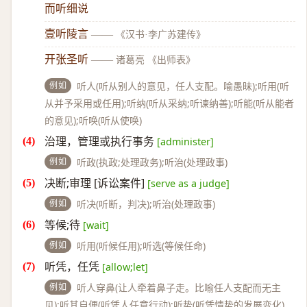
而听细说
壹听陵言
——
《汉书·李广苏建传》
开张圣听
——
诸葛亮 《出师表》
例如
听人(听从别人的意见，任人支配。喻愚昧);听用(听
从并予采用或任用);听纳(听从采纳;听谏纳善);听能(听从能者
的意见);听唤(听从使唤)
治理，管理或执行事务
[administer]
例如
听政(执政;处理政务);听治(处理政事)
决断;审理 [诉讼案件]
[serve as a judge]
例如
听决(听断，判决);听治(处理政事)
等候;待
[wait]
例如
听用(听候任用);听选(等候任命)
听凭，任凭
[allow;let]
例如
听人穿鼻(让人牵着鼻子走。比喻任人支配而无主
见);听其自便(听凭人任意行动);听势(听凭情势的发展变化)