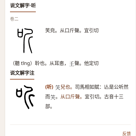
说文解字·听
卷二
笑皃。从口斤聲。宜引切
（聽 tīnɡ）聆也。从耳㥁，
聲。他定切
𡈼
说文解字注
(听)
兒也。
司馬相如賦：亾是公听然
𥬇
而
。
从口斤聲。
宜引切。古音十三
𥬇
部。
反馈