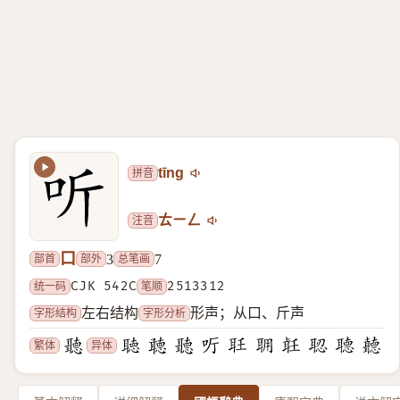
拼音
tīng
注音
ㄊㄧㄥ
口
部首
部外
总笔画
3
7
统一码
CJK 542C
笔顺
2513312
字形结构
字形分析
左右结构
形声；从口、斤声
繁体
异体