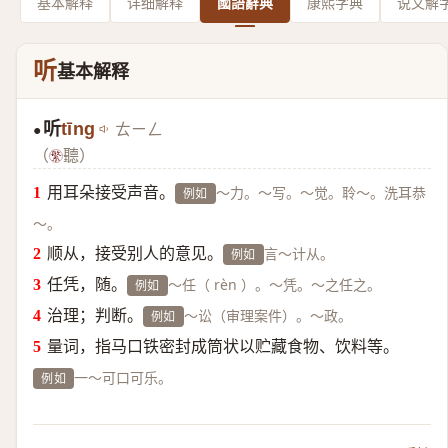
基本解释
详细解释
國語辭典
康熙字典
说文解
听
基本解释
听
tīng
ㄊㄧㄥ
●
（
聽）
用耳朵接受声音。
～力。～写。～觉。聆～。洗耳恭
例如
～。
顺从，接受别人的意见。
言～计从。
例如
任凭，随。
～任（ rèn ）。～凭。～之任之。
例如
治理；判断。
～讼（审理案件）。～政。
例如
量词，指马口铁密封成筒状以贮藏食物、饮料等。
一～可口可乐。
例如