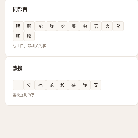
同部首
唡
㗦
咜
㗰
唅
㘆
咰
嘻
唸
㗢
嗴
啜
与「口」部相关的字
热搜
一
爱
福
龙
和
德
静
安
常被查询的字