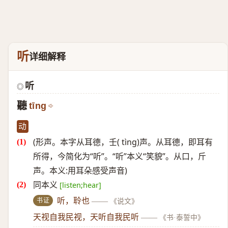
听
详细解释
听
◎
聽
tīng
动
(形声。本字从耳德，壬( tìng)声。从耳德，即耳有
所得，今简化为“听”。“听”本义“笑貌”。从口，斤
声。本义:用耳朵感受声音)
同本义
[listen;hear]
书证
听，聆也
——
《说文》
天视自我民视，天听自我民听
——
《书·泰誓中》