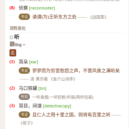
侦察
[reconnoiter]
书证
请谓(为)王听东方之处
——
《战国策》
词性变化
听
◎
聽
tīng
名
耳朵
[ear]
书证
翏翏而为穷苦愁怨之声，不啻风泉之满听矣
——
清·黄宗羲 《金介山诗序》
马口铁罐
[tin]
例如
一听香烟;一听奶粉;听装(用听包装)
耳目，间谍
[detective;spy]
书证
且仁人之用十里之国，则将有百里之听
——
《荀子》