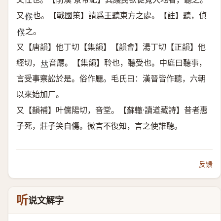
又
也。【戰國策】請爲王聽東方之處。【註】聽，偵
𠋫
之。
𠋫
又【唐韻】他丁切【集韻】【韻會】湯丁切【正韻】他
經切，
音㕔。【集韻】聆也，聽受也。中庭曰聽事，
𠀤
言受事察訟於是。俗作㕔。毛氏曰：漢晉皆作聽，六朝
以來始加厂。
又【韻補】叶儻陽切，音堂。【蘇轍·讀道藏詩】昔者惠
子死，莊子笑自傷。微言不復知，言之使誰聽。
反馈
听
说文解字