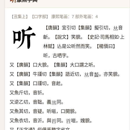
【丑集上】【口字部】 康熙笔画：7 部外笔画：4
【唐韻】宜引切【集韻】擬引切，
音
𠀤
齗。【說文】笑貌。【史記·司馬相如·上
林賦】亾是公听然而笑。【楊愼曰】
听，古哂字。
又【廣韻】口大貌。【集韻】大口謂之听。
又【廣韻】牛謹切【集韻】語近切，
音
。亦笑貌。
𠀤
𪙤
又【集韻】口謹切，音赾。
又魚斤切，音㹞。
又逆乙切，音聉。義
同。
𠀤
又魚其切，音疑。听嗞，口開貌。
又魚衣切，音沂。與
同。
嗞，媿貌。
𠲻
𠲻
又【正字通】俗借爲聽字省文。