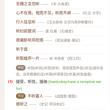
无稽之言勿听
——
《书·大禹谟》
心不在焉，视而不见，听而不闻
——
《礼记·大学》
行人驻足听
——
《玉台新咏·古诗为焦仲卿妻作》
听妇前致词
——
唐·杜甫 《石壕吏》
夜阑卧听风吹雨
——
《资治通鉴·唐纪》
听于庭
听取蛙声一片
——
宋·辛弃疾 《西江月》
例如
听知(听到);听受(聆听，用耳感受声音);听言(道听途
说，没有根据的话);听真(听得真切);听直(听取曲直)
接受，听信，接纳
[heed;obey;have a receptive ear
for]
书证
不听寡人
——
《战国策·魏策》
故听之
——
《史记·项羽本纪》