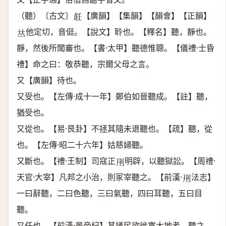
（聽）〔古文〕
【廣韻】【集韻】【韻會】【正韻】
𦕢
他定切，音侹。【說文】聆也。【釋名】聽，靜也。
𠀤
靜，然後所聞審也。【書·太甲】聽德惟聰。【儀禮·士昏
禮】命之曰：敬恭聽，宗爾父母之言。
又【廣韻】待也。
又受也。【左傳·成十一年】鄭伯如晉聽成。【註】聽，
猶受也。
又從也。【易·艮卦】不拯其隨未退聽也。【疏】聽，從
也。【左傳·昭二十六年】姑慈婦聽。
又斷也。【禮·王制】司寇正
明辟，以聽獄訟。【周禮·
𠛬
天官·大宰】凡邦之小治，則冢宰聽之。【前漢·
法志】
𠛬
一曰辭聽，二曰色聽，三曰氣聽，四曰耳聽，五曰目
聽。
又任也。【前漢·景帝紀】其議民欲徙寬大地者，聽之。