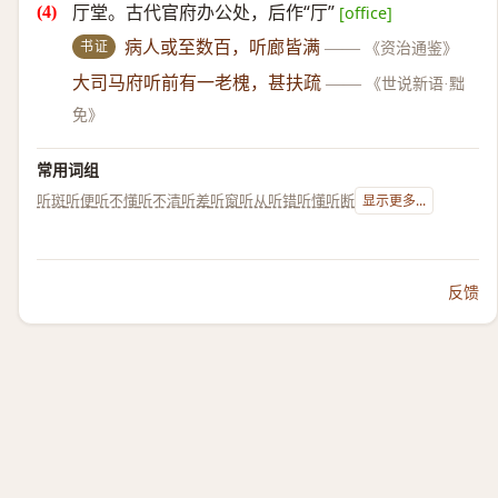
厅堂。古代官府办公处，后作“厅”
[office]
书证
病人或至数百，听廊皆满
——
《资治通鉴》
大司马府听前有一老槐，甚扶疏
——
《世说新语·黜
免》
常用词组
听斑
听便
听不懂
听不清
听差
听窗
听从
听错
听懂
听断
显示更多...
反馈