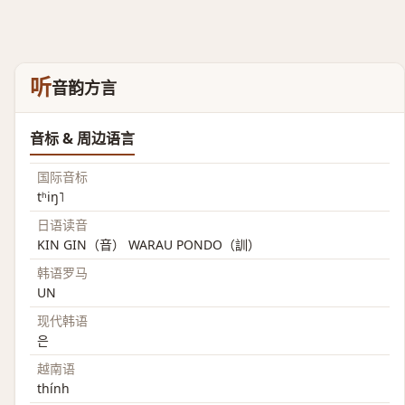
听
音韵方言
音标 & 周边语言
国际音标
tʰiŋ˥
日语读音
KIN GIN（音） WARAU PONDO（訓）
韩语罗马
UN
现代韩语
은
越南语
thính