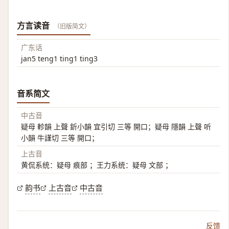
方言读音
（旧版简文）
广东话
jan5 teng1 ting1 ting3
音系简文
中古音
疑母 軫韻 上聲 釿小韻 宜引切 三等 開口；疑母 隱韻 上聲 听
小韻 牛謹切 三等 開口；
上古音
黄侃系统：疑母 痕部 ；王力系统：疑母 文部 ；
韵书
上古音
中古音
反馈