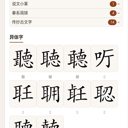
1
说文小篆
4
秦系简牍
14
传抄古文字
异体字
聽
聴
聼
𠯸
𦔽
𦕘
𦕢
𦖆