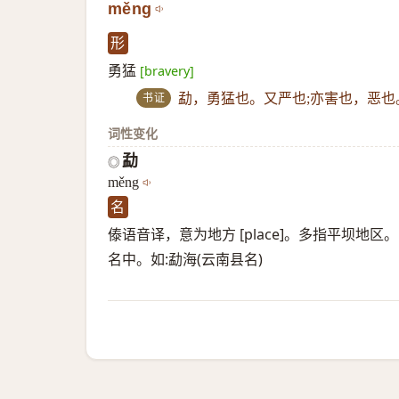
měng
形
勇猛
[bravery]
书证
勐，勇猛也。又严也;亦害也，恶也
词性变化
勐
◎
měng
名
傣语音译，意为地方 [place]。多指平坝
名中。如:勐海(云南县名)