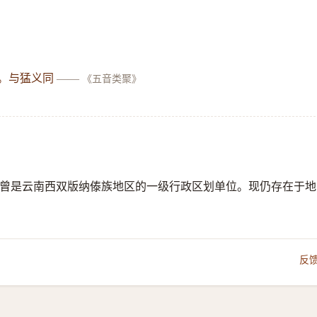
。与猛义同
——
《五音类聚》
地区。曾是云南西双版纳傣族地区的一级行政区划单位。现仍存在于地
反