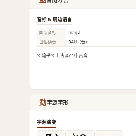
勐
音韵方言
音标 & 周边语言
国际音标
məŋ˨˩˦
日语读音
BAU（音）
韵书
上古音
中古音
勐
字源字形
字源演变