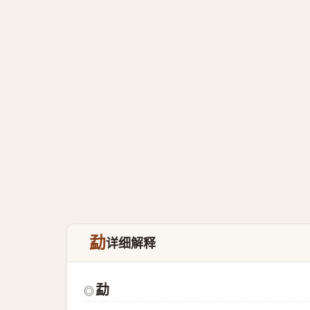
勐
详细解释
勐
◎