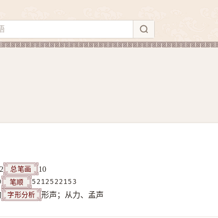
总笔画
2
10
笔顺
0
5212522153
字形分析
构
形声；从力、孟声