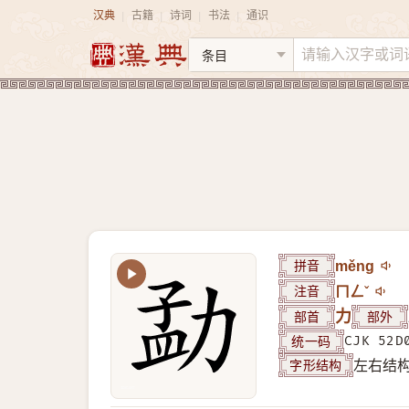
汉典
古籍
诗词
书法
通识
|
|
|
|
拼音
měng
注音
ㄇㄥˇ
部首
力
部外
统一码
CJK 52D
字形结构
左右结