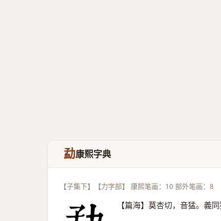
勐
康熙字典
【子集下】【力字部】 康熙笔画：10 部外笔画：8
【篇海】莫杏切，音猛。義同