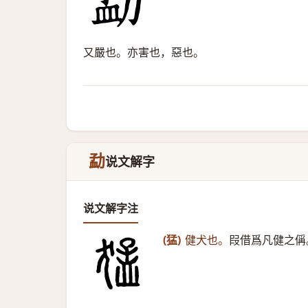
又嚴也。亦害也，惡也。
勐
说文解字
说文解字注
(猛)
健犬也。
叚借爲凡健之偁