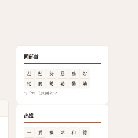
同部首
㔚
勂
勢
勗
劻
㔔
勜
勝
勷
勒
㔦
勣
与「力」部相关的字
热搜
一
爱
福
龙
和
德