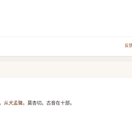
反
。
从犬孟聲。
莫杏切。古音在十部。