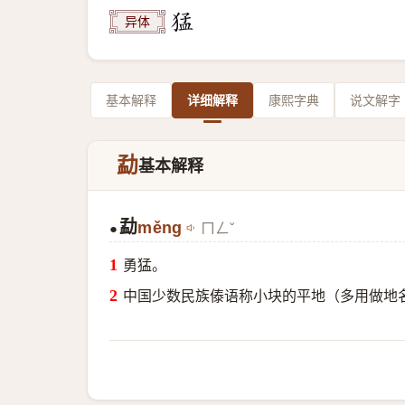
异体
基本解释
详细解释
康熙字典
说文解字
勐
基本解释
勐
měng
ㄇㄥˇ
●
勇猛。
中国少数民族傣语称小块的平地（多用做地