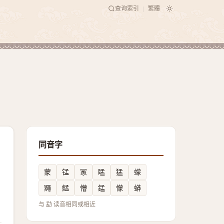
查询索引
繁體
|
同音字
蒙
锰
冡
䁅
猛
蠓
鼆
鯭
懵
錳
懞
蟒
与 勐 读音相同或相近