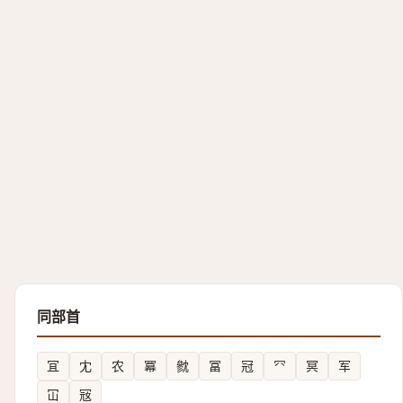
同部首
冝
冘
农
冪
㓄
冨
冠
㓁
冥
军
冚
㓂