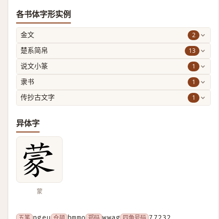
各书体字形实例
2
金文
13
楚系简帛
1
说文小篆
1
隶书
1
传抄古文字
异体字
蒙
五笔
pgeu
仓颉
bmmo
郑码
wwag
四角号码
77232