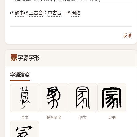
韵书
上古音
中古音
闽语
|
反馈
冡
字源字形
字源演变
金文
楚系简帛
说文
隶书