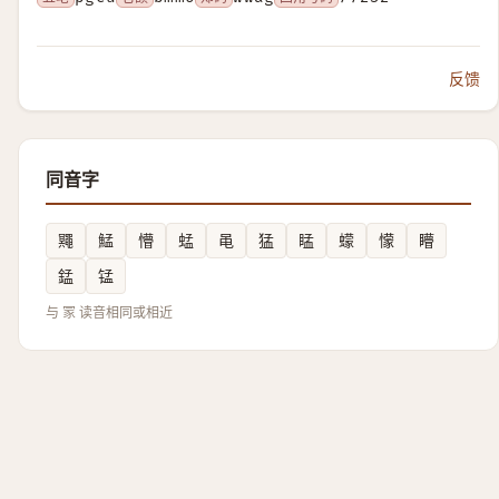
反馈
同音字
鼆
鯭
懵
蜢
黾
猛
䁅
蠓
懞
矒
錳
锰
与 冡 读音相同或相近