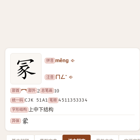
拼音
měng
注音
ㄇㄥˇ
冖
部首
部外
总笔画
2
10
统一码
CJK 51A1
笔顺
4511353334
字形结构
上中下结构
异体