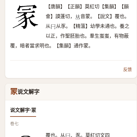
【唐韻】【正韻】莫紅切【集韻】【韻
會】謨蓬切，
音蒙。【說文】覆也。
𠀤
从
从豕。【精薀】幼學未通也。養之
𠔼
以正，作聖胚胎也。羣生蚩蚩，有物蔽
覆，暗者當求明也。【集韻】通作蒙。
反馈
冡
说文解字
说文解字·冡
卷七
覆也。从
、豕。莫紅切文四