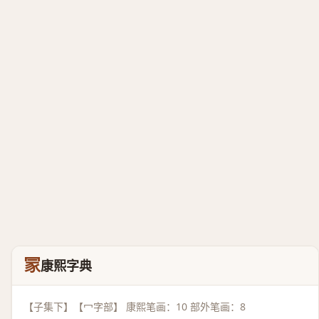
冡
康熙字典
【子集下】【冖字部】 康熙笔画：10 部外笔画：8