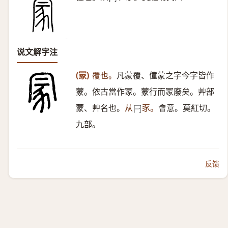
𠔼
说文解字注
(冡)
覆也。
凡蒙覆、僮蒙之字今字皆作
蒙。依古當作冡。蒙行而冡廢矣。艸部
蒙、艸名也。
从
豕。
會意。莫紅切。
𠔼
九部。
反馈