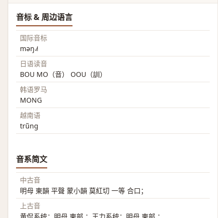
音标 & 周边语言
国际音标
məŋ˨˩˦
日语读音
BOU MO（音） OOU（訓）
韩语罗马
MONG
越南语
trũng
音系简文
中古音
明母 東韻 平聲 蒙小韻 莫紅切 一等 合口；
上古音
黄侃系统：明母 東部 ；王力系统：明母 東部 ；