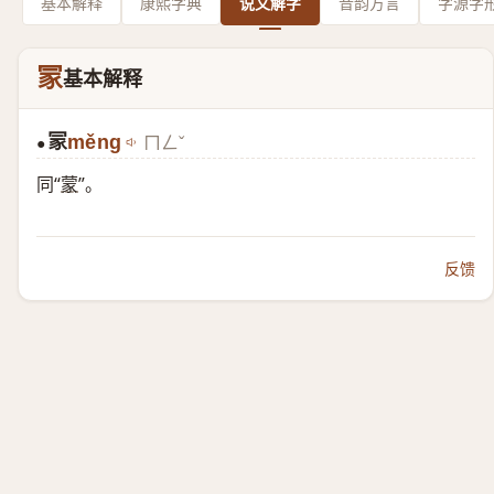
基本解释
康熙字典
说文解字
音韵方言
字源字
冡
基本解释
冡
měng
ㄇㄥˇ
●
同“
蒙
”。
反馈