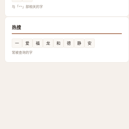
与「冖」部相关的字
热搜
一
爱
福
龙
和
德
静
安
常被查询的字