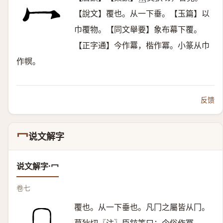
𠀤
【說文】覆也。从一下垂。【玉篇】以
巾覆物。【同文舉要】象布幕下覆。
【正字通】今作羃，楷作冪。小篆从巾
作幎。
反馈
冖
说文解字
说文解字·冖
卷七
覆也。从一下垂也。凡冂之屬皆从冂。