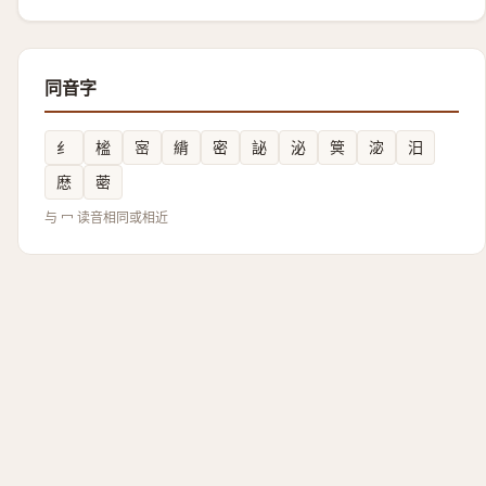
同音字
纟
榓
宻
䋳
密
䛑
泌
䈿
淧
汨
㦄
蔤
与 冖 读音相同或相近