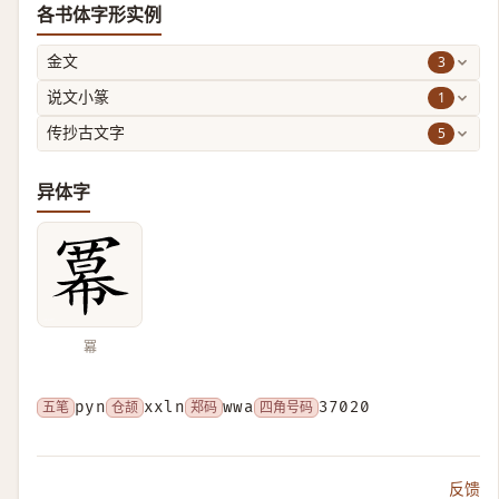
各书体字形实例
3
金文
1
说文小篆
5
传抄古文字
异体字
冪
五笔
pyn
仓颉
xxln
郑码
wwa
四角号码
37020
反馈