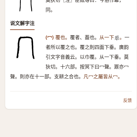
莫狄切〖注〗臣鉉等曰：今俗作冪，
同。
说文解字注
(冖)
覆也。
覆者、葢也。
从一下
。
一
𠂹
者所以覆之也。覆之則四面下垂。廣韵
引文字音義云。以巾覆。从一下垂。莫
狄切。十六部。按冥下曰冖聲。鼏亦冖
聲。則亦在十一部。支耕之合也。
凡冖之屬皆从冖。
反馈