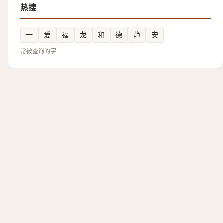
热搜
一
爱
福
龙
和
德
静
安
常被查询的字