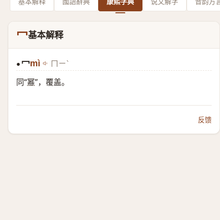
基本解释
國語辭典
康熙字典
说文解字
音韵方
冖
基本解释
冖
mì
ㄇㄧˋ
●
同“
幂
”，覆盖。
反馈