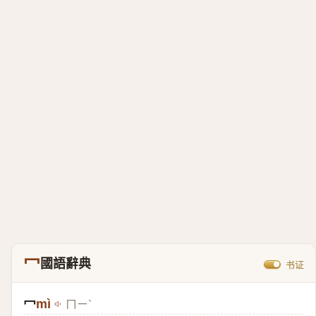
冖
國語辭典
书证
冖
mì
ㄇㄧˋ