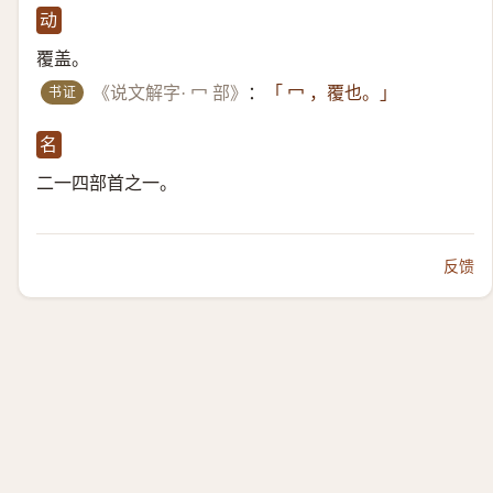
动
覆盖。
书证
《说文解字· 冖 部》
：
「 冖 ，覆也。」
名
二一四部首之一。
反馈