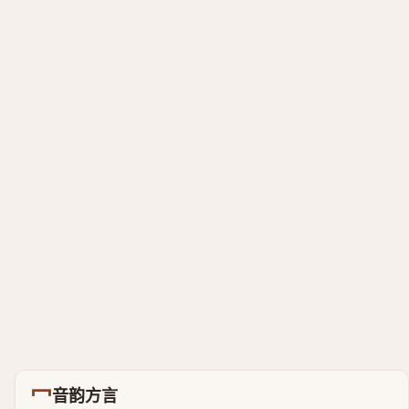
冖
音韵方言