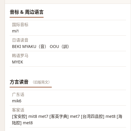
音标 & 周边语言
国际音标
mi˥˧
日语读音
BEKI MYAKU（音） OOU（訓）
韩语罗马
MYEK
方言读音
（旧版简文）
广东话
mik6
客家话
[宝安腔] mit8 met7 [客英字典] met7 [台湾四县腔] met8 [海
陆腔] met8