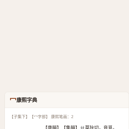
冖
康熙字典
【子集下】【冖字部】 康熙笔画：2
【唐韻】【集韻】
莫狄切，音覓。