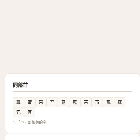
同部首
冪
冣
罙
㓁
冟
冠
冞
冚
冤
冧
冗
冝
与「冖」部相关的字