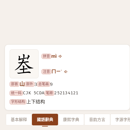
拼音
mì
注音
ㄇㄧˋ
山
部首
部外
总笔画
3
9
统一码
CJK 5CDA
笔顺
252134121
字形结构
上下结构
基本解释
國語辭典
康熙字典
音韵方言
字源字