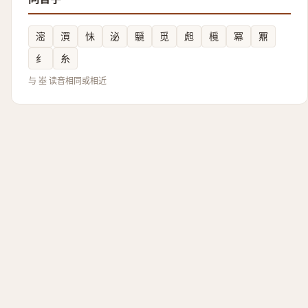
滵
㵋
怽
泌
䮭
觅
䖑
㯒
冪
鼏
纟
糸
与 峚 读音相同或相近