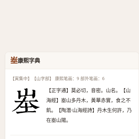
峚
康熙字典
【寅集中】【山字部】 康熙笔画：9 部外笔画：6
【正字通】莫必切，音密。山名。【山
海經】峚山多丹木，黃華赤實，食之不
飢。【陶潛·山海經詩】丹木生何許，乃
在峚山陽。