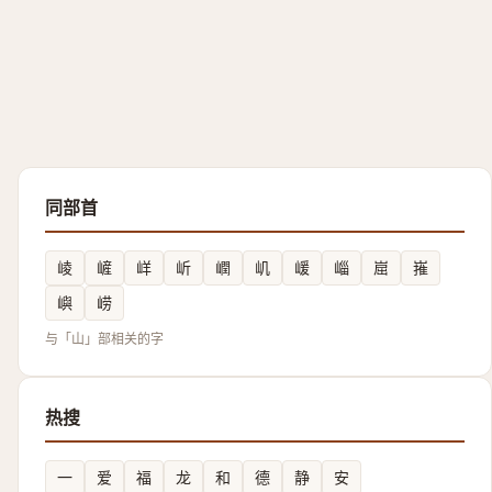
同部首
崚
嵼
㟄
岓
㠈
㞦
嵈
崰
崫
嶊
嶼
崂
与「山」部相关的字
热搜
一
爱
福
龙
和
德
静
安