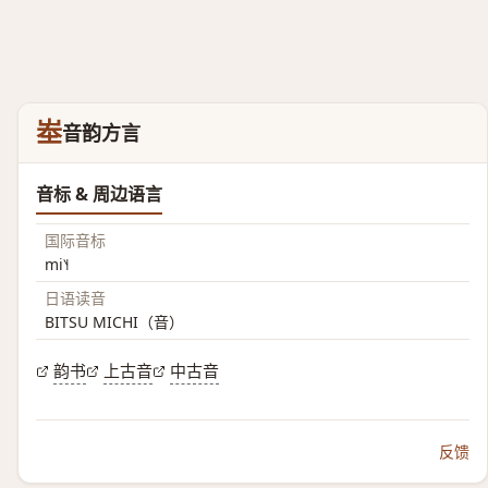
峚
音韵方言
音标 & 周边语言
国际音标
mi˥˧
日语读音
BITSU MICHI（音）
韵书
上古音
中古音
反馈