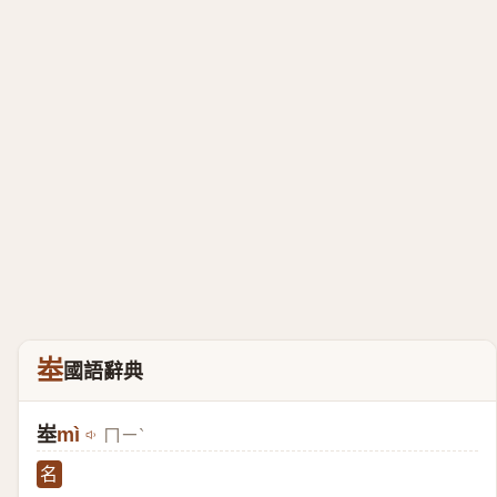
峚
國語辭典
峚
mì
ㄇㄧˋ
名