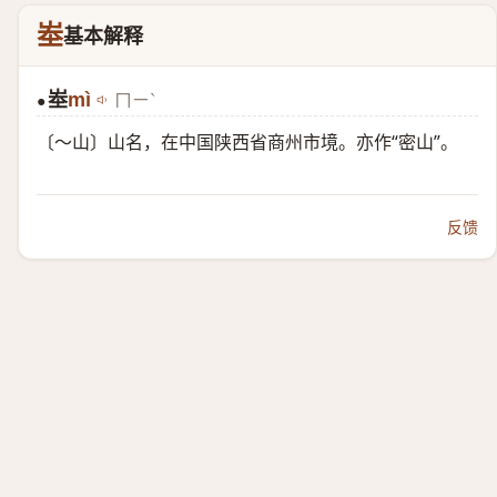
峚
基本解释
峚
mì
ㄇㄧˋ
●
〔～山〕山名，在中国陕西省商州市境。亦作“密山”。
反馈