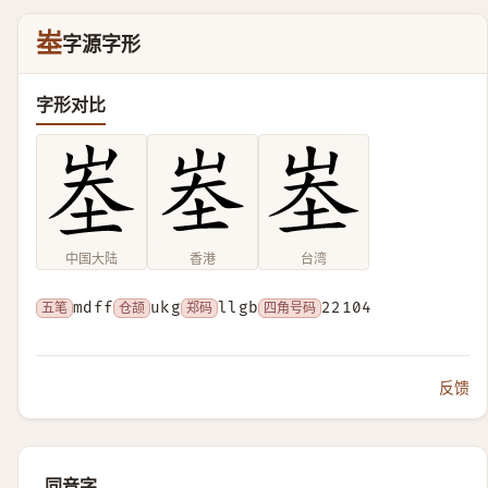
峚
字源字形
字形对比
中国大陆
香港
台湾
五笔
mdff
仓颉
ukg
郑码
llgb
四角号码
22104
反馈
同音字