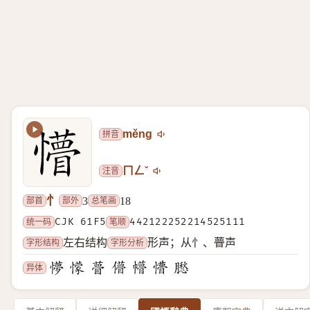
拼音
měng
注音
ㄇㄥˇ
忄
部首
部外
总笔画
3
18
统一码
CJK 61F5
笔顺
442122252214525111
字形结构
字形分析
左右结构
形声；从忄、瞢声
异体