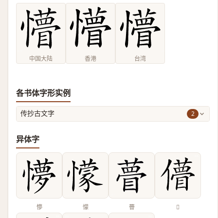
中国大陆
香港
台湾
各书体字形实例
2
传抄古文字
异体字
懜
懞
瞢
𠐧