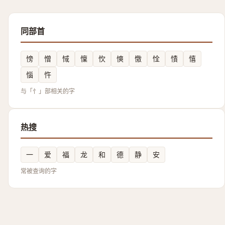
同部首
㥬
憎
惐
懍
忺
慡
憿
恮
㥽
憘
惱
忤
与「忄」部相关的字
热搜
一
爱
福
龙
和
德
静
安
常被查询的字