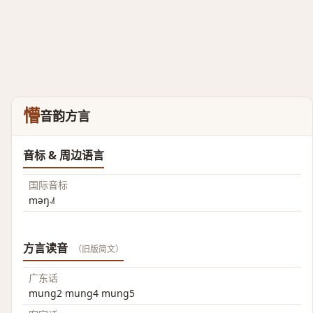
懵
音韵方言
音标 & 周边语言
国际音标
məŋ˨˩˦
方言读音
（旧版简文）
广东话
mung2 mung4 mung5