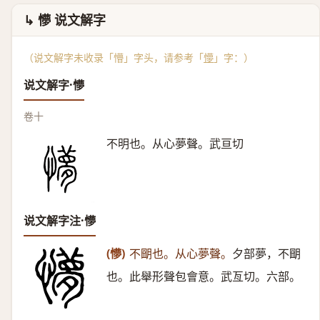
↳ 懜 说文解字
（说文解字未收录「懵」字头，请参考「
懜
」字：）
说文解字·懜
卷十
不明也。从心夢聲。武亘切
说文解字注·懜
(懜)
不朙也。从心夢聲。
夕部夢，不朙
也。此舉形聲包會意。武亙切。六部。