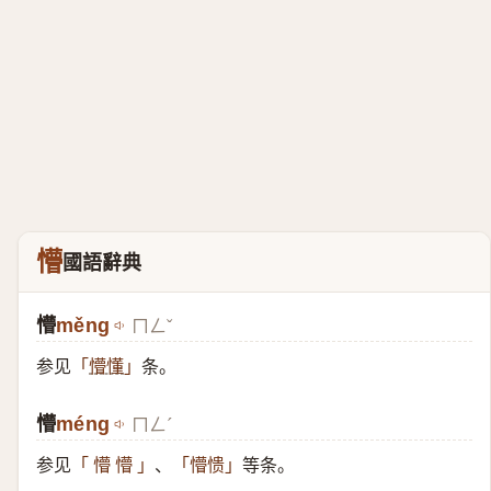
懵
國語辭典
懵
měng
ㄇㄥˇ
参见
条。
「
懵懂
」
懵
méng
ㄇㄥˊ
参见
、
等条。
「 懵 懵 」
「懵愦」