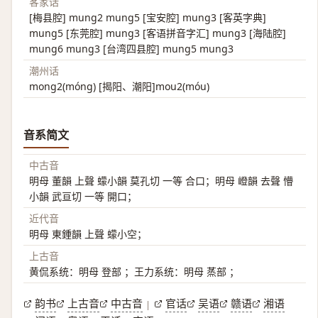
客家话
[梅县腔] mung2 mung5 [宝安腔] mung3 [客英字典]
mung5 [东莞腔] mung3 [客语拼音字汇] mung3 [海陆腔]
mung6 mung3 [台湾四县腔] mung5 mung3
潮州话
mong2(móng) [揭阳、潮阳]mou2(móu)
音系简文
中古音
明母 董韻 上聲 蠓小韻 莫孔切 一等 合口；明母 嶝韻 去聲 懵
小韻 武亘切 一等 開口；
近代音
明母 東鍾韻 上聲 蠓小空；
上古音
黄侃系统：明母 登部 ；王力系统：明母 蒸部 ；
韵书
上古音
中古音
官话
吴语
赣语
湘语
|