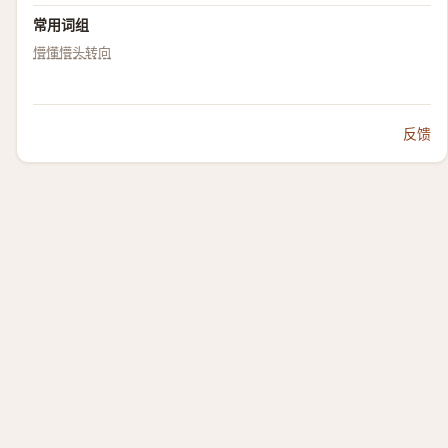
常用词组
懵懂
懵头转向
反馈