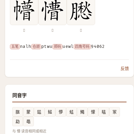
𢅴
𢢺
𦡗
五笔
nalh
仓颉
ptwu
郑码
uewl
四角号码
94062
反馈
同音字
䏵
蒙
錳
鯭
懜
蜢
鱦
懞
䁅
冡
勐
黽
与 懵 读音相同或相近