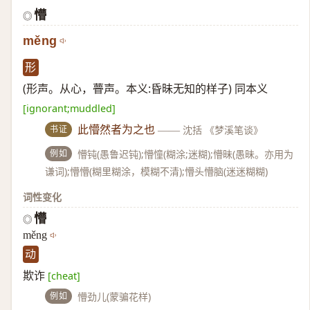
懵
◎
měng
形
(形声。从心，瞢声。本义:昏昧无知的样子) 同本义
[ignorant;muddled]
书证
此懵然者为之也
——
沈括 《梦溪笔谈》
例如
懵钝(愚鲁迟钝);懵憧(糊涂;迷糊);懵昧(愚昧。亦用为
谦词);懵懵(糊里糊涂，模糊不清);懵头懵脑(迷迷糊糊)
词性变化
懵
◎
měng
动
欺诈
[cheat]
例如
懵劲儿(蒙骗花样)