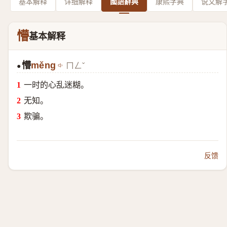
基本解释
详细解释
國語辭典
康熙字典
说文解
懵
基本解释
懵
měng
ㄇㄥˇ
●
一时的心乱迷糊。
无知。
欺骗。
反馈