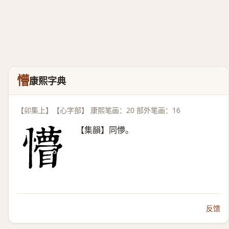
懵
康熙字典
【卯集上】【心字部】 康熙笔画：20 部外笔画：16
【集韻】同懜。
反馈