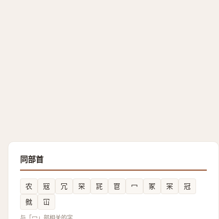
同部首
农
㓂
冗
罙
㓃
冟
冖
冢
冞
冠
㓄
冚
与「冖」部相关的字