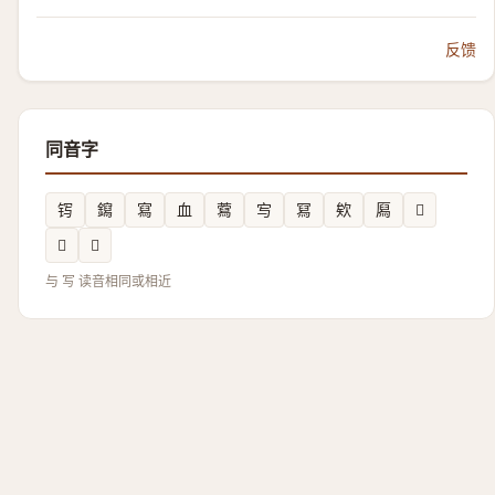
反馈
同音字
䥾
䥱
寫
血
藛
㝍
冩
欸
㕐
𧭠
𣬕
𣞐
与 写 读音相同或相近