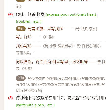
记》
倾吐，倾诉;抒发
[express;pour out (one’s heart，
troubles，etc.)]
书证
驾言出游，以写我忧
——
《诗·邶风·泉水》
写，除也
——
《广雅》
我心写也
——
《诗·小雅·裳裳者华》
笺:“则我心所忧，
写而去矣。”
何以含忍，寄之此诗;何以写思，记之斯辞
——
晋·陆
云 《失题》
例如
写心(抒发内心感情);写志(发抒情志);写情(抒发感情);
写怀(抒发情怀);写念(抒发思念之情);写思(抒发情思);写神;写
忧(发抒排除忧闷)
传抄地书写(汉以前只用“书”，汉以后“书”与“写”并用)
[write with a pen，etc.]