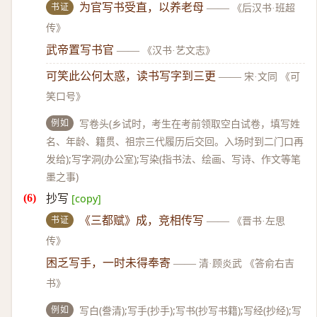
书证
为官写书受直，以养老母
——
《后汉书·班超
传》
武帝置写书官
——
《汉书·艺文志》
可笑此公何太惑，读书写字到三更
——
宋·文同 《可
笑口号》
例如
写卷头(乡试时，考生在考前领取空白试卷，填写姓
名、年龄、籍贯、祖宗三代履历后交回。入场时到二门口再
发给);写字洞(办公室);写染(指书法、绘画、写诗、作文等笔
墨之事)
抄写
[copy]
书证
《三都赋》成，竞相传写
——
《晋书·左思
传》
困乏写手，一时未得奉寄
——
清·顾炎武 《答俞右吉
书》
例如
写白(誊清);写手(抄手);写书(抄写书籍);写经(抄经);写