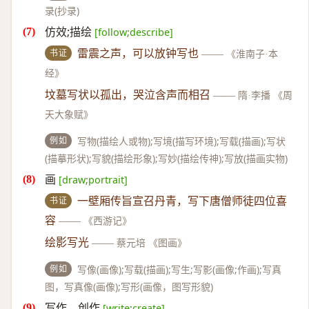
录(抄录)
仿效;描绘
[follow;describe]
书证
雷震之声，可以放钟写也
——
《淮南子·本
经》
坟墓写状以孤出，哭泣含声而相召
——
隋·李播 《周
天大象赋》
例如
写物(描绘人或物);写境(描写环境);写载(描画);写状
(描摹形状);写貌(描绘形象);写妙(描绘传神);写放(描画实物)
画
[draw;portrait]
书证
一壁厢传旨宣召丹青，写下唐僧师徒四位喜
容
——
《西游记》
绘影写光
——
蔡元培 《图画》
例如
写像(画像);写载(描画);写生;写影(画像;作画);写真
图，写真像(画像);写形(画像，图写形貌)
写作，创作
[write;create]