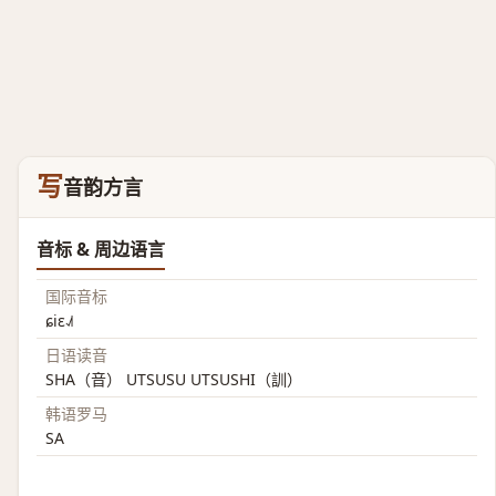
写
音韵方言
音标 & 周边语言
国际音标
ɕiɛ˨˩˦
日语读音
SHA（音） UTSUSU UTSUSHI（訓）
韩语罗马
SA