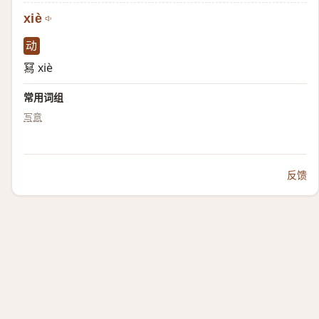
xiè
动
冩 xiè
常用词组
写意
反馈