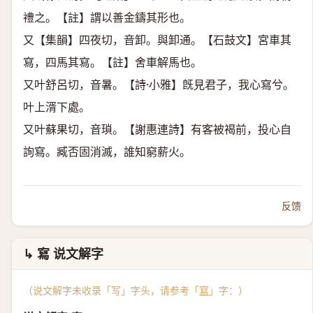
禮之。【註】謂以善金鑄其形也。
又【集韻】四夜切，音卸。與卸通。【石鼓文】宮車其
寫，四馬其寫。【註】舍車解馬也。
又叶舒呂切，音暑。【詩·小雅】旣見君子，我心寫兮。
叶上湑下處。
又叶蘇果切，音瑣。【謝惠連詩】有客被褐前，投心自
詢寫。臧否固消滅，誰知窮薪火。
反馈
↳ 寫 说文解字
（说文解字未收录「写」字头，请参考「
寫
」字：）