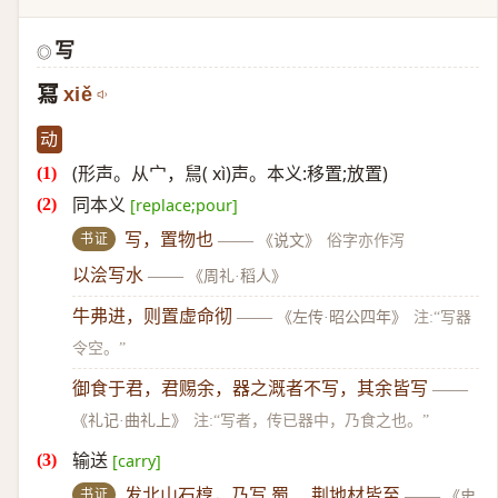
写
◎
冩
xiě
动
(形声。从宀，舃( xì)声。本义:移置;放置)
同本义
[replace;pour]
书证
写，置物也
——
《说文》
俗字亦作泻
以浍写水
——
《周礼·稻人》
牛弗进，则置虚命彻
——
《左传·昭公四年》
注:“写器
令空。”
御食于君，君赐余，器之溉者不写，其余皆写
——
《礼记·曲礼上》
注:“写者，传已器中，乃食之也。”
输送
[carry]
书证
发北山石椁，乃写 蜀、 荆地材皆至
——
《史