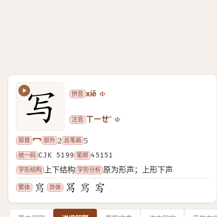
拼音
xiě
注音
ㄒㄧㄝˇ
冖
部首
部外
总笔画
2
5
统一码
CJK 5199
笔顺
45151
字形结构
字形分析
上下结构
原为形声；上形下声
繁体
异体