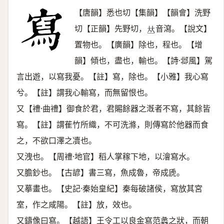
【唐韻】悉也切【集韻】【韻會】洗野
切【正韻】先野切，
音瀉。【說文】
𠀤
置物也。【廣韻】除也，程也。【增
韻】傾也，盡也，輸也。【詩·邶風】駕
言出遊，以寫我憂。【註】寫，除也。【小雅】我心寫
兮。【註】謂我心輸寫，而無留恨也。
又【禮·曲禮】御食於君，君賜餘器之漑者不寫，其餘皆
寫。【註】謂萑竹所織，不可洗滌，則傳寫於他器而食
之，不欲口澤之凟也。
又洩也。【周禮·地官】稻人掌稼下地，以澮寫水。
又膽鈔也。【古諺】書三寫，魚成魯，帝成虒。
又摹畫也。【史記·秦始皇紀】秦每破諸侯，寫放其宮
室，作之咸陽。【註】放，效也。
又鑄像曰寫。【越語】王令工以良金寫范蠡之狀，而朝