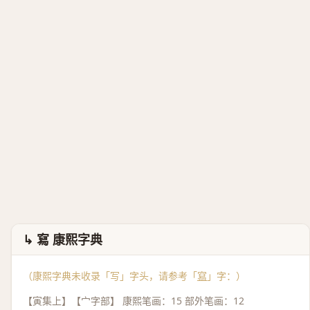
↳ 寫 康熙字典
（康熙字典未收录「写」字头，请参考「
寫
」字：）
【寅集上】【宀字部】 康熙笔画：15 部外笔画：12