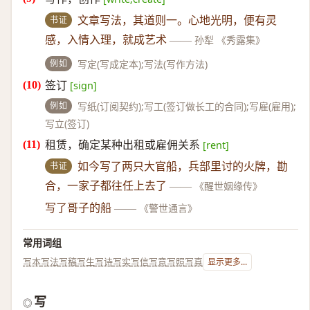
书证
文章写法，其道则一。心地光明，便有灵
感，入情入理，就成艺术
——
孙犁 《秀露集》
例如
写定(写成定本);写法(写作方法)
签订
[sign]
例如
写纸(订阅契约);写工(签订做长工的合同);写雇(雇用);
写立(签订)
租赁，确定某种出租或雇佣关系
[rent]
书证
如今写了两只大官船，兵部里讨的火牌，勘
合，一家子都往任上去了
——
《醒世姻缘传》
写了哥子的船
——
《警世通言》
常用词组
写本
写法
写稿
写生
写诗
写实
写信
写意
写照
写真
显示更多...
写
◎