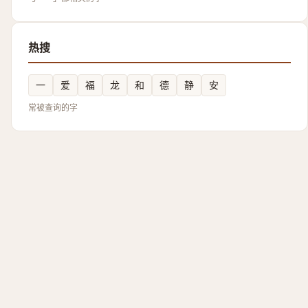
热搜
一
爱
福
龙
和
德
静
安
常被查询的字