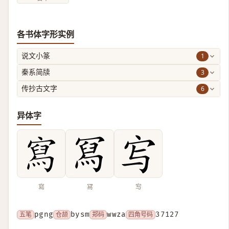
各书体字形实例
1
说文小篆
3
秦系简牍
6
传抄古文字
异体字
寫
冩
㝍
五笔
pgng
仓颉
bysm
郑码
wwza
四角号码
37127