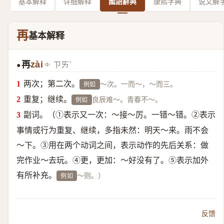
基本解释
详细解释
國語辭典
康熙字典
说文解
再
基本解释
再
zài
ㄗㄞˋ
●
两次；第二次。
～次。一而～，～而三。
例如
重复；继续。
良辰难～。青春不～。
例如
副词。（①表示又一次：～接～厉。一错～错。②表示
事情或行为重复、继续，多指未然：明天～来。雨不会
～下。③用在两个动词之间，表示动作的先后关系：做
完作业～去玩。④更，更加：～好没有了。⑤表示加外
有所补充。
～则。）
例如
反馈