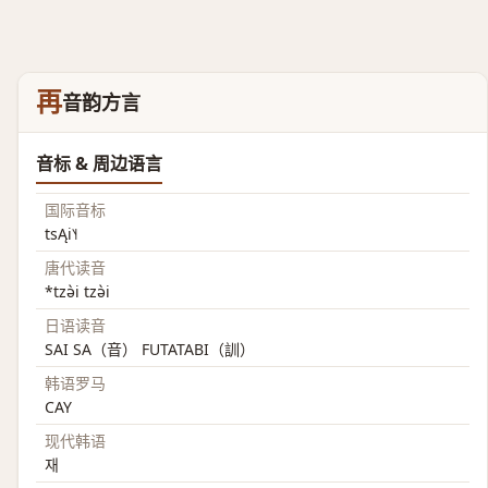
再
音韵方言
音标 & 周边语言
国际音标
tsĄi˥˧
唐代读音
*tzə̀i tzə̀i
日语读音
SAI SA（音） FUTATABI（訓）
韩语罗马
CAY
现代韩语
재