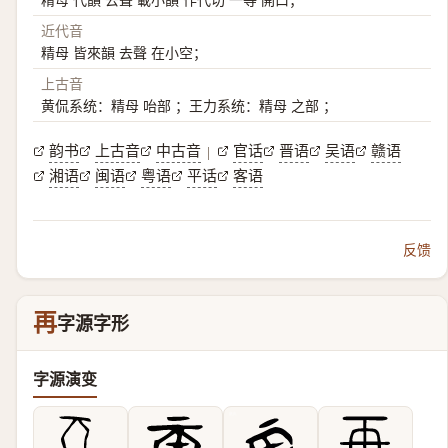
近代音
精母 皆來韻 去聲 在小空；
上古音
黄侃系统：精母 咍部 ；王力系统：精母 之部 ；
韵书
上古音
中古音
官话
晋语
吴语
赣语
|
湘语
闽语
粤语
平话
客语
反馈
再
字源字形
字源演变