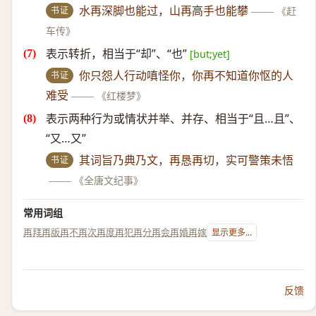
书证
水再深脚也能过，山再高手也能攀
——
《赶
车传》
表示转折，相当于“却”、“也”
[but;yet]
书证
你只怨人行动嗔怪你，你再不知道你怄的人
难受
——
《红楼梦》
表示两种行为或情状并举、并存、相当于“且…且”、
“又…又”
书证
其词旨乃典乃文，再恳再切，实可警策未悟
——
《全唐文纪事》
常用词组
再拜
再版
再不
再次
再度
再犯
再分
再会
再婚
再嫁
显示更多...
反馈