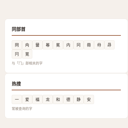
同部首
冏
禸
羀
㒽
冕
内
冋
冊
冄
冔
冃
㒻
与「冂」部相关的字
热搜
一
爱
福
龙
和
德
静
安
常被查询的字