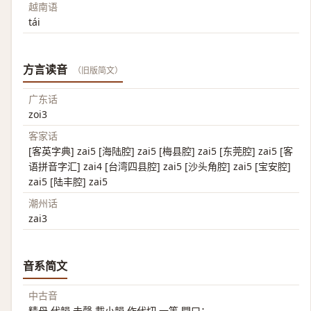
越南语
tái
方言读音
（旧版简文）
广东话
zoi3
客家话
[客英字典] zai5 [海陆腔] zai5 [梅县腔] zai5 [东莞腔] zai5 [客
语拼音字汇] zai4 [台湾四县腔] zai5 [沙头角腔] zai5 [宝安腔]
zai5 [陆丰腔] zai5
潮州话
zai3
音系简文
中古音
精母 代韻 去聲 載小韻 作代切 一等 開口；