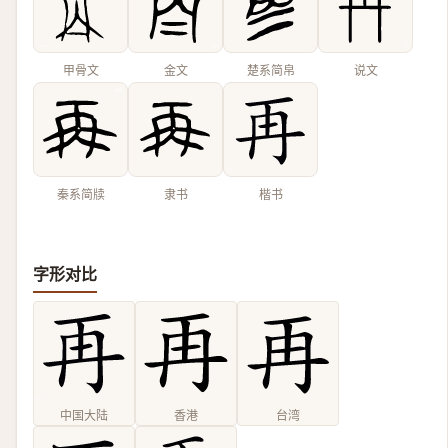
甲骨文
金文
楚系简帛
说文
秦系简牍
隶书
楷书
字形对比
中国大陆
香港
台湾