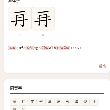
异体字
𠕂
𠕅
五笔
gmfd
仓颉
mgb
郑码
alb
四角号码
10447
反馈
同音字
䵧
抂
在
傤
酨
洅
载
縡
儎
扗
載
𫁌