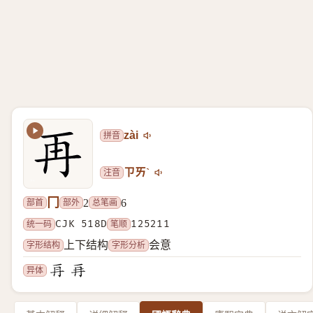
拼音
zài
注音
ㄗㄞˋ
冂
部首
部外
总笔画
2
6
统一码
CJK 518D
笔顺
125211
字形结构
字形分析
上下结构
会意
异体