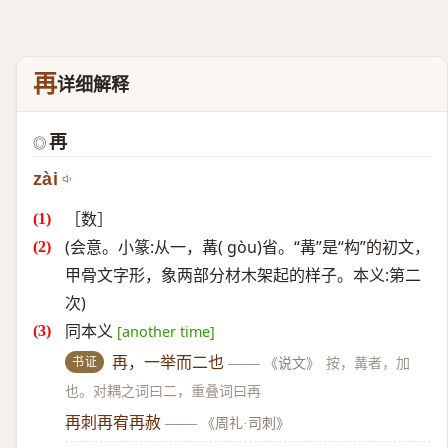
再
详细解释
再
◎
zài
［数］
(会意。小篆:从一，冓( gòu)省。“冓”是“构”的初文，
甲骨文字形，象两部分材木架起的样子。本义:第二
次)
同本义
[another time]
书证
再，一举而二也
——
《说文》
按，冓者，加
也。对耦之词曰二，重叠词曰再
再刺再宥再赦
——
《周礼·司刺》