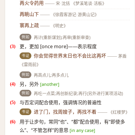
再火令药用
——
宋·沈括 《梦溪笔谈·活板》
再眺山下
——
《徐霞客游记·游黄山记》
寰再上疏
——
《明史》
例如
再计(重新谋划);再审(重新审查)
更，更加 [once more]——表示程度
书证
你会觉得世界末日也不会比这再坏
——
茅盾
《雷雨前》
例如
再高点儿;再多点儿
另，另外
[another]
例如
再吃一点菜;再创新纪录;再行(另外进行某项活动)
与否定词配合使用，强调情况的普遍性
书证
进了门，找周嫂子，再找不着
——
《红楼梦》
用于让步句，常同“也”、“都”配合使用，有“即使多
么”、“不管怎样”的意思
[in any case]