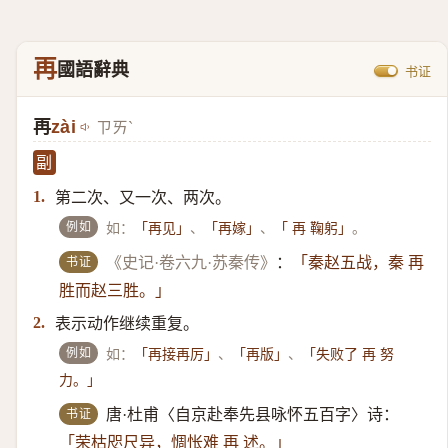
再
國語辭典
书证
再
zài
ㄗㄞˋ
副
第二次、又一次、两次。
1.
例如
如：
、
、
。
「再见」
「再嫁」
「 再 鞠躬」
书证
《史记·卷六九·苏秦传》
：
「秦赵五战，秦 再
胜而赵三胜。」
表示动作继续重复。
2.
例如
如：
、
、
「再接再厉」
「再版」
「失败了 再 努
力。」
书证
唐·杜甫〈自京赴奉先县咏怀五百字〉诗：
「荣枯咫尺异，惆怅难 再 述。」