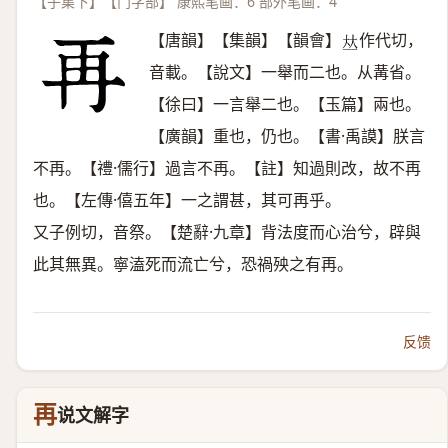
【子集下】【冂字部】 康熙笔画：6 部外笔画：4
【唐韻】【集韻】【韻會】
作代切，
𠀤
音載。【說文】一舉而二也。从冓省。
【徐曰】一言舉二也。【玉篇】兩也。
【廣韻】重也，仍也。【書·禹謨】朕言
不再。【禮·儒行】過言不再。【註】知過則改，故不再
也。【左傳·僖五年】一之謂甚，其可再乎。
又子例切，音祭。【楚辭·九章】背法度而心治兮，辟與
此其無異。寧溘死而流亡兮，恐禍殃之有再。
反馈
再
说文解字