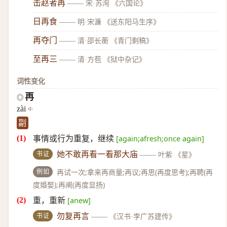
击赵者再
——
宋·苏洵 《六国论》
日再食
——
明·宋濂 《送东阳马生序》
再夺门
——
清·邵长蘅 《青门剩稿》
至再三
——
清·方苞 《狱中杂记》
词性变化
再
◎
zài
副
事情或行为重复，继续
[again;afresh;once again]
书证
她不敢再看一看那大庙
——
叶紫 《星》
例如
再试一次;拿来再商量;再议;再思(再度思考);再聘(再
度婚娶);再阐(再度显扬)
重，重新
[anew]
书证
勿复再言
——
《汉书·李广苏建传》