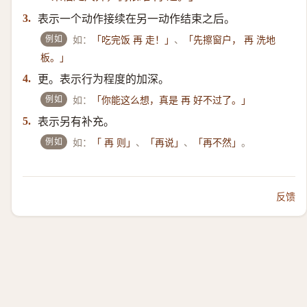
表示一个动作接续在另一动作结束之后。
3.
例如
如：
、
「吃完饭 再 走！」
「先擦窗户， 再 洗地
板。」
更。表示行为程度的加深。
4.
例如
如：
「你能这么想，真是 再 好不过了。」
表示另有补充。
5.
例如
如：
、
、
。
「 再 则」
「再说」
「再不然」
反馈