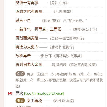
樊缨十有再就
——
《周礼·巾车》
酒肉之赐弗再拜
——
《礼记·玉藻》
过言不再
——
《礼记·儒行》
注:“犹不更也。”
一鼓作气，再而衰，三而竭
——
《左传·庄公十年》
再战而烧夷陵
——
《史记·平原君虞卿列传》
再迁为太史令
——
《后汉书·张衡传》
敌枪再击
——
清·徐珂 《清稗类钞·战事类》
再则曰老大帝国
——
清·梁启超 《饮冰室合集·文集》
例如
再录一堂(复审一次);再速(再请);再二(第二次，再次);
再之(第二次，第三次);再眠(指蚕第二次蜕皮时的不食不动状
态)
两次
[two times;doubly;twice]
书证
女工再税
——
《盐铁论·本议》