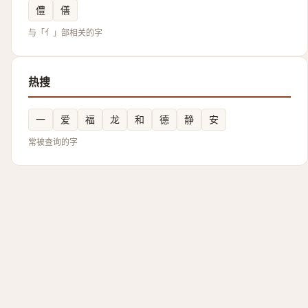
僼
僐
与「亻」部相关的字
热搜
一
爱
福
龙
和
德
静
安
常被查询的字