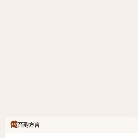
傤
音韵方言