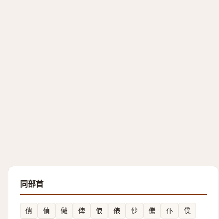
同部首
僓
偵
㒧
俾
俍
俵
仯
儯
仆
㒒