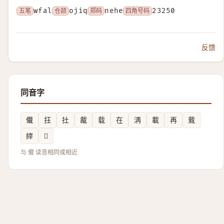
五笔
wfal
仓颉
ojiq
郑码
nehe
四角号码
23250
反馈
同音字
儎
抂
扗
酨
载
在
洅
載
再
䵧
縡
𫄀
与 傤 读音相同或相近