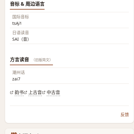
音标 & 周边语言
国际音标
tsĄi˥˧
日语读音
SAI（音）
方言读音
（旧版简文）
潮州话
zai7
韵书
上古音
中古音
反馈