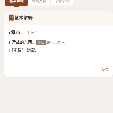
基本解释
音韵方言
字源字形
傤
基本解释
傤
zài
ㄗㄞˋ
●
运载的东西。
卸～。过～。
例如
同“
载
”，运载。
反馈