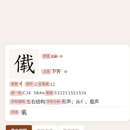
拼音
zài
注音
ㄗㄞˋ
亻
部首
部外
总笔画
2
12
统一码
CJK 50A4
笔顺
321211521534
字形结构
字形分析
左右结构
形声；从亻、载声
异体