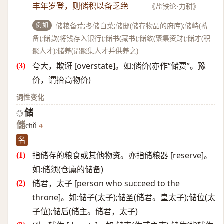
丰年岁登，则储积以备乏绝
——
《盐铁论·力耕》
例如
储粮备荒;冬储白菜;储邸(储存物品的府库);储峙(蓄
备);储款(将钱存入银行);储书(藏书);储敛(聚集资财);储才(积
聚人才);储养(谓聚集人才并供养之)
夸大，欺诳 [overstate]。如:储价(亦作“储贾”。豫
价，谓抬高物价)
词性变化
储
◎
儲
chǔ
名
指储存的粮食或其他物资。亦指储粮器 [reserve]。
如:储须(仓廪的储备)
储君，太子 [person who succeed to the
throne]。如:储子(太子);储圣(储君。皇太子);储位(太
子位);储后(储主。储君，太子)