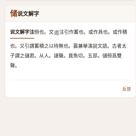
储
说文解字
说文解字注
偫也。
文
注引作蓄也。或作具也。或作積
𨕖
也。又引謂蓄積之以待無也。葢兼舉演說文語。古者太
子謂之儲君。
从人。諸聲。
直魚切。五部。儲偫爲雙
聲。
反馈