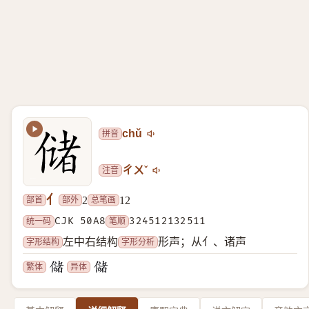
拼音
chǔ
注音
ㄔㄨˇ
亻
部首
部外
总笔画
2
12
统一码
CJK 50A8
笔顺
324512132511
字形结构
字形分析
左中右结构
形声；从亻、诸声
繁体
异体