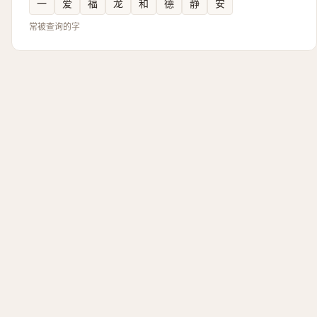
一
爱
福
龙
和
德
静
安
常被查询的字