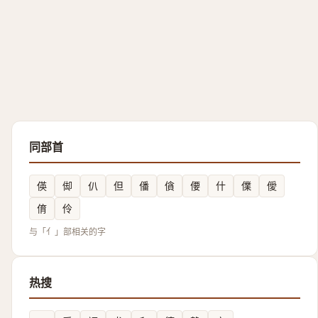
同部首
偀
㑢
仈
但
僠
僋
偠
什
㒒
僾
俼
伶
与「亻」部相关的字
热搜