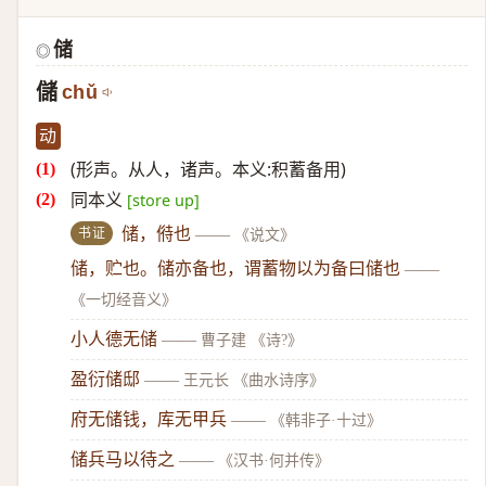
储
◎
儲
chǔ
动
(形声。从人，诸声。本义:积蓄备用)
同本义
[store up]
书证
储，偫也
——
《说文》
储，贮也。储亦备也，谓蓄物以为备曰储也
——
《一切经音义》
小人德无储
——
曹子建 《诗?》
盈衍储邸
——
王元长 《曲水诗序》
府无储钱，库无甲兵
——
《韩非子·十过》
储兵马以待之
——
《汉书·何并传》