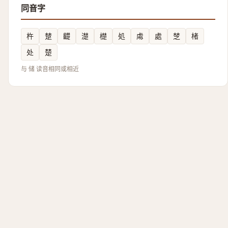
同音字
杵
䠂
齼
濋
檚
処
䖏
處
椘
楮
处
楚
与 储 读音相同或相近