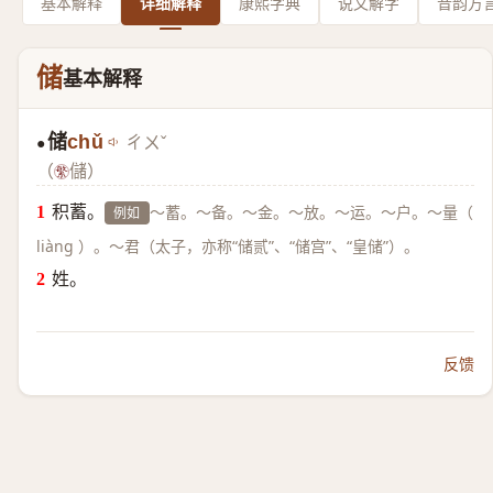
基本解释
详细解释
康熙字典
说文解字
音韵方
储
基本解释
储
chǔ
ㄔㄨˇ
●
（
儲）
积蓄。
～蓄。～备。～金。～放。～运。～户。～量（
例如
liàng ）。～君（太子，亦称“储贰”、“储宫”、“皇储”）。
姓。
反馈