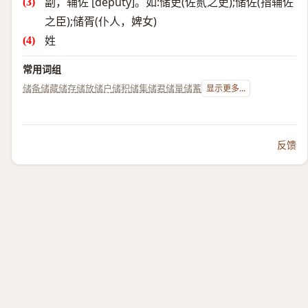
副，辅佐 [deputy]。如:储吏(佐贰之吏);储佐(指辅佐
之臣);储胥(仆人，婢女)
姓
常用词组
储备
储藏
储存
储放
储户
储积
储集
储君
储量
储蓄
显示更多...
反馈