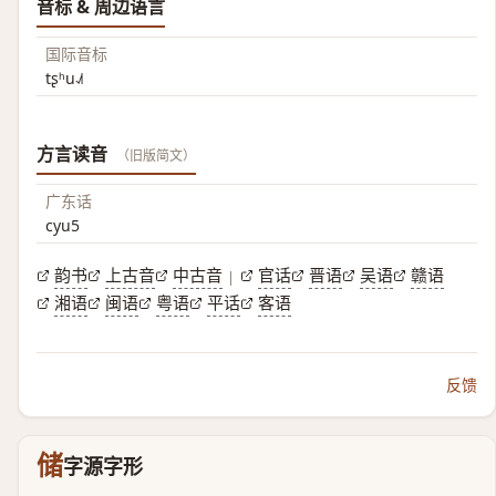
音标 & 周边语言
国际音标
tʂʰu˨˩˦
方言读音
（旧版简文）
广东话
cyu5
韵书
上古音
中古音
官话
晋语
吴语
赣语
|
湘语
闽语
粤语
平话
客语
反馈
储
字源字形