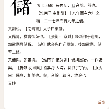
切【正韻】長魚切，
音除。偫也。
𠀤
【淮南子·主術訓】十八年而有六年之
積，二十七年而有九年之儲。
又副也。【南齊書】太子曰東儲。
又儲胥，猶言御苑也。【張衡·西京賦】旣新作于迎風，
加露寒與儲胥。【註】武帝先作迎風館，後加露寒，儲
胥二館。
又儲與，卽容與。【淮南子·俶眞訓】儲與扈冶。一作諸
與。【揚雄·羽獵賦】儲與乎大浦，聊浪乎宇內。【服虔
曰】儲與，相羊也。與，音餘。聊浪，放浪也。
又姓。
反馈