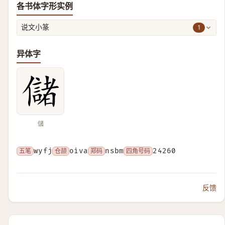
各书体字形实例
1
说文小篆
异体字
儲
五笔
wyfj
仓颉
oiva
郑码
nsbm
四角号码
24260
反馈