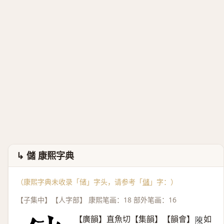
↳ 儲 康熙字典
（康熙字典未收录「储」字头，请参考「
儲
」字：）
【子集中】【人字部】 康熙笔画：18 部外笔画：16
【廣韻】直魚切【集韻】【韻會】
如
𨻰